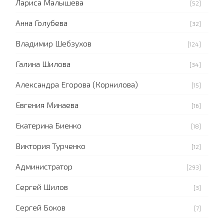
Лариса Малышева
[52]
Анна Голубева
[32]
Владимир Шебзухов
[124]
Галина Шилова
[34]
Александра Егорова (Корнилова)
[15]
Евгения Минаева
[16]
Екатерина Биенко
[18]
Виктория Турченко
[12]
Администратор
[293]
Сергей Шилов
[3]
Сергей Боков
[7]