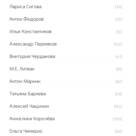
Лариса Сигова
[30]
Антон Федоров
[25]
Илья Константинов
[12]
Александр Пермяков
[102]
Виктория Чердакова
[47]
М.Е. Литвак
[81]
Антон Маркин
[62]
Татьяна Барнева
[119]
Алексей Чащихин
[152]
Анжелика Королёва
[250]
Ольга Чемерис
[60]