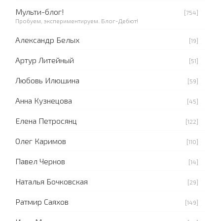
Мульти-блог!
[754]
Пробуем, экспериментируем. Блог-Дебют!
Александр Белых
[19]
Артур Литейный
[51]
Любовь Илюшина
[59]
Анна Кузнецова
[45]
Елена Петросянц
[122]
Олег Каримов
[110]
Павел Чернов
[14]
Наталья Бочковская
[29]
Ратмир Саяхов
[149]