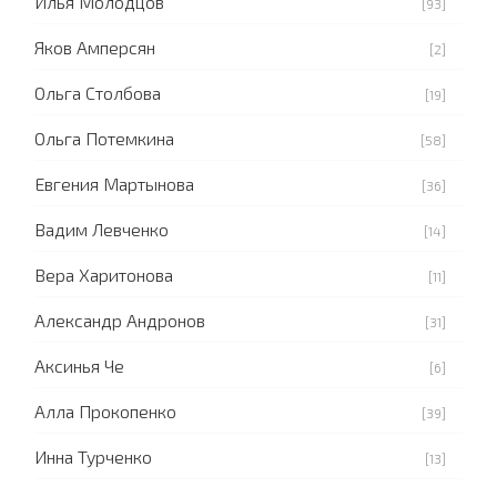
Илья Молодцов
[93]
Яков Амперсян
[2]
Ольга Столбова
[19]
Ольга Потемкина
[58]
Евгения Мартынова
[36]
Вадим Левченко
[14]
Вера Харитонова
[11]
Александр Андронов
[31]
Аксинья Че
[6]
Алла Прокопенко
[39]
Инна Турченко
[13]