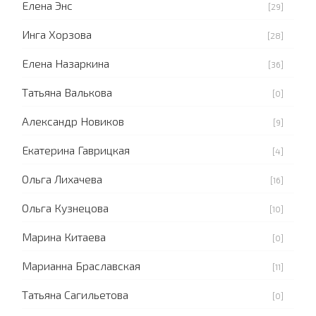
Елена Энс
[29]
Инга Хорзова
[28]
Елена Назаркина
[36]
Татьяна Валькова
[0]
Александр Новиков
[9]
Екатерина Гаврицкая
[4]
Ольга Лихачева
[16]
Ольга Кузнецова
[10]
Марина Китаева
[0]
Марианна Браславская
[11]
Татьяна Сагильетова
[0]