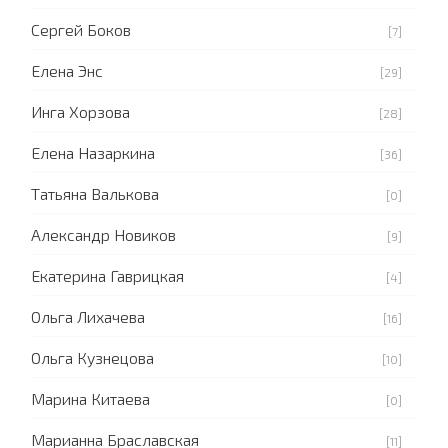
Сергей Боков
[7]
Елена Энс
[29]
Инга Хорзова
[28]
Елена Назаркина
[36]
Татьяна Валькова
[0]
Александр Новиков
[9]
Екатерина Гаврицкая
[4]
Ольга Лихачева
[16]
Ольга Кузнецова
[10]
Марина Китаева
[0]
Марианна Браславская
[11]