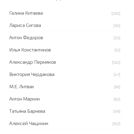
Галина Китаева
[292]
Лариса Сигова
[30]
Антон Федоров
[25]
Илья Константинов
[12]
Александр Пермяков
[102]
Виктория Чердакова
[47]
М.Е. Литвак
[81]
Антон Маркин
[62]
Татьяна Барнева
[119]
Алексей Чащихин
[152]