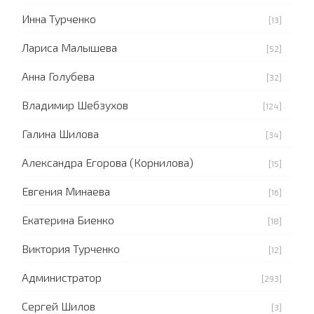
Инна Турченко
[13]
Лариса Малышева
[52]
Анна Голубева
[32]
Владимир Шебзухов
[124]
Галина Шилова
[34]
Александра Егорова (Корнилова)
[15]
Евгения Минаева
[16]
Екатерина Биенко
[18]
Виктория Турченко
[12]
Администратор
[293]
Сергей Шилов
[3]