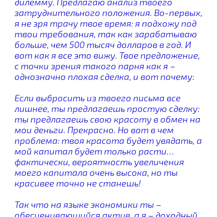
дилемму. Предлагаю анализ твоего
затруднительного положения. Во-первых,
я не зря трачу твое время: я подхожу под
твои требования, так как зарабатываю
больше, чем 500 тысяч долларов в год. И
вот как я все это вижу. Твое предложение,
с точки зрения такого парня как я –
однозначно плохая сделка, и вот почему:
Если выбросить из твоего письма все
лишнее, ты предлагаешь простую сделку:
ты предлагаешь свою красоту в обмен на
мои деньги. Прекрасно. Но вот в чем
проблема: твоя красота будет увядать, а
мой капитал будет только расти…
фактически, вероятность увеличения
моего капитала очень высока, но ты
красивее точно не станешь!
Так что на языке экономики ты –
обесценивающийся актив, а я – доходный