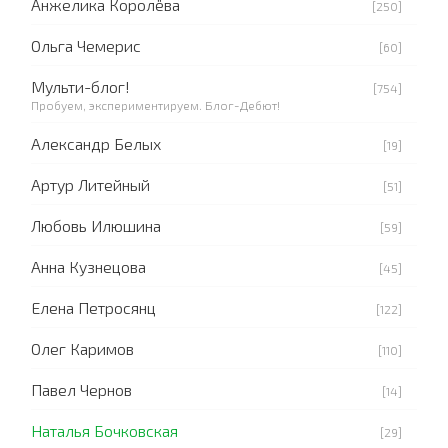
Анжелика Королёва
[250]
Ольга Чемерис
[60]
Мульти-блог!
[754]
Пробуем, экспериментируем. Блог-Дебют!
Александр Белых
[19]
Артур Литейный
[51]
Любовь Илюшина
[59]
Анна Кузнецова
[45]
Елена Петросянц
[122]
Олег Каримов
[110]
Павел Чернов
[14]
Наталья Бочковская
[29]