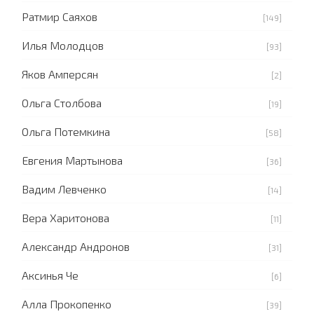
Ратмир Саяхов
[149]
Илья Молодцов
[93]
Яков Амперсян
[2]
Ольга Столбова
[19]
Ольга Потемкина
[58]
Евгения Мартынова
[36]
Вадим Левченко
[14]
Вера Харитонова
[11]
Александр Андронов
[31]
Аксинья Че
[6]
Алла Прокопенко
[39]