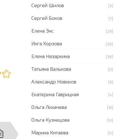
Сергей Шилов
[3]
Сергей Боков
[7]
Елена Энс
[29]
Инга Хорзова
[28]
Елена Назаркина
[36]
Татьяна Валькова
[0]
Александр Новиков
[9]
Екатерина Гаврицкая
[4]
Ольга Лихачева
[16]
Ольга Кузнецова
[10]
Марина Китаева
[0]