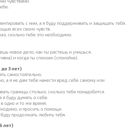
ми чувствами.
ебе.
ентировать с ним, а я буду поддерживать и защищать тебя.
щью всех своих чувств.
аз, сколько тебе это необходимо.
аешь новое дело, как ты растешь и учишься.
тивна) и когда ты спокоен (спокойна).
до 3 лет)
ать самостоятельно.
о, а я не дам тебе нанести вред себе самому или
вать границы столько, сколько тебе понадобится.
 я буду думать о себе.
 в одно и то же время.
бходимо, и просить о помощи.
 буду продолжать любить тебя.
6 лет)