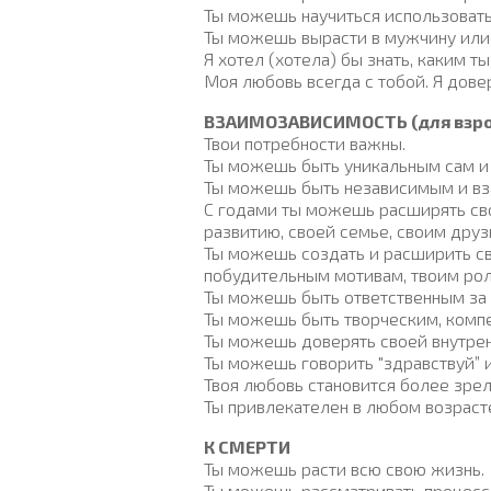
Ты можешь научиться использовать
Ты можешь вырасти в мужчину или 
Я хотел (хотела) бы знать, каким т
Моя любовь всегда с тобой. Я дов
ВЗАИМОЗАВИСИМОСТЬ (для взро
Твои потребности важны.
Ты можешь быть уникальным сам и 
Ты можешь быть независимым и в
С годами ты можешь расширять сво
развитию, своей семье, своим друз
Ты можешь создать и расширить св
побудительным мотивам, твоим рол
Ты можешь быть ответственным за с
Ты можешь быть творческим, комп
Ты можешь доверять своей внутрен
Ты можешь говорить "здравствуй” 
Твоя любовь становится более зре
Ты привлекателен в любом возраст
К
СМЕРТИ
Ты можешь расти всю свою жизнь.
Ты можешь рассматривать процесс 