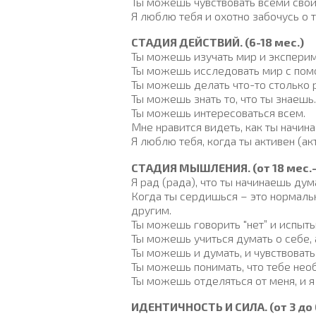
Ты можешь чувствовать всеми свои
Я люблю тебя и охотно забочусь о т
СТАДИЯ ДЕЙСТВИЙ. (6-18 мес.)
Ты можешь изучать мир и эксперим
Ты можешь исследовать мир с помо
Ты можешь делать что-то столько р
Ты можешь знать то, что ты знаешь.
Ты можешь интересоваться всем.
Мне нравится видеть, как ты начин
Я люблю тебя, когда ты активен (ак
СТАДИЯ МЫШЛЕНИЯ. (от 18 мес.- 
Я рад (рада), что ты начинаешь дум
Когда ты сердишься – это нормальн
другим.
Ты можешь говорить "нет” и испыты
Ты можешь учиться думать о себе, а
Ты можешь и думать, и чувствовать
Ты можешь понимать, что тебе нео
Ты можешь отделяться от меня, и я
ИДЕНТИЧНОСТЬ И СИЛА. (от 3 до 