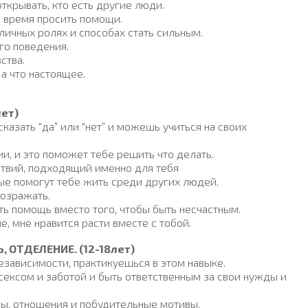
ткрывать, кто есть другие люди.
 время просить помощи.
личных ролях и способах стать сильным.
го поведения.
ства.
 а что настоящее.
лет)
азать "да” или "нет” и можешь учиться на своих
и, и это поможет тебе решить что делать.
твий, подходящий именно для тебя
ые помогут тебе жить среди других людей.
возражать.
ть помощь вместо того, чтобы быть несчастным.
, мне нравится расти вместе с тобой.
 ОТДЕЛЕНИЕ. (12-18лет)
независимости, практикуешься в этом навыке.
ексом и заботой и быть ответственным за свои нужды и
ы, отношения и побудительные мотивы.