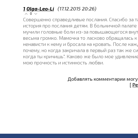
1
Olga-Leo-Li
(17.12.2015 20:26)
0
Совершенно справедливые послания. Спасибо за т
история про послания детям. В больничной палат
мучили головные боли из-за повышающегося внутр
весьма громко. Мамочка то ласково обращалась к
ненависти к нему и бросала на кровать. После каж
почему, но когда закричала в первый раз так же си
когда ты кричишь". Каково же было мое удивление
мою прочность и истинность любви.
Добавлять комментарии могут
[
Ре