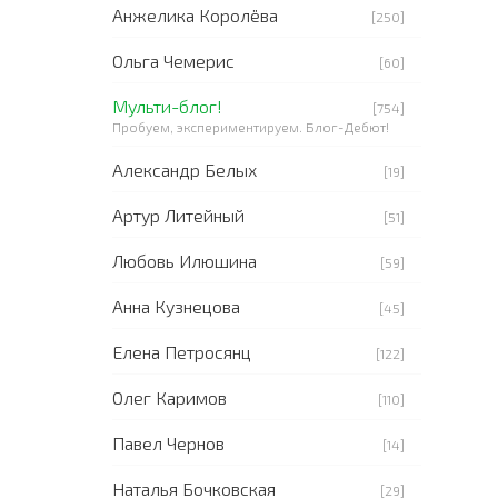
Анжелика Королёва
[250]
Ольга Чемерис
[60]
Мульти-блог!
[754]
Пробуем, экспериментируем. Блог-Дебют!
Александр Белых
[19]
Артур Литейный
[51]
Любовь Илюшина
[59]
Анна Кузнецова
[45]
Елена Петросянц
[122]
Олег Каримов
[110]
Павел Чернов
[14]
Наталья Бочковская
[29]