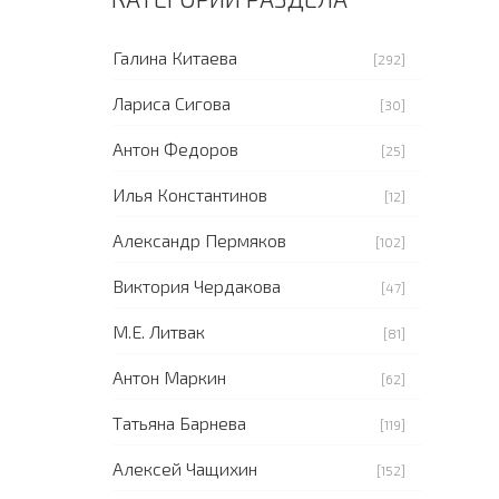
Галина Китаева
[292]
Лариса Сигова
[30]
Антон Федоров
[25]
Илья Константинов
[12]
Александр Пермяков
[102]
Виктория Чердакова
[47]
М.Е. Литвак
[81]
Антон Маркин
[62]
Татьяна Барнева
[119]
Алексей Чащихин
[152]