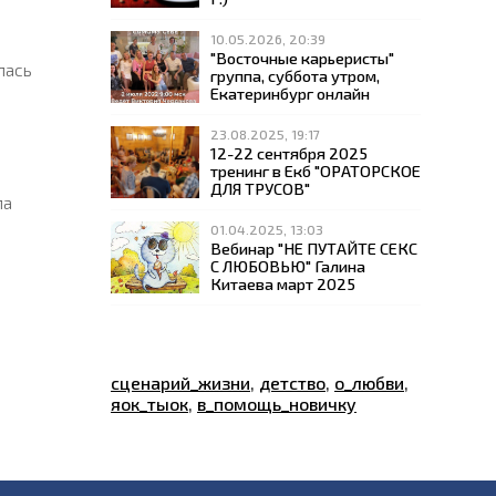
10.05.2026, 20:39
"Восточные карьеристы"
лась
группа, суббота утром,
Екатеринбург онлайн
23.08.2025, 19:17
12-22 сентября 2025
тренинг в Екб "ОРАТОРСКОЕ
е
ДЛЯ ТРУСОВ"
ла
01.04.2025, 13:03
Вебинар "НЕ ПУТАЙТЕ СЕКС
С ЛЮБОВЬЮ" Галина
Китаева март 2025
сценарий_жизни
,
детство
,
о_любви
,
яок_тыок
,
в_помощь_новичку