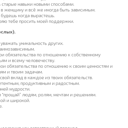
 старые навыки новыми способами.
в женщину и всё же иногда быть зависимым.
ы будешь когда вырастешь.
еряю тебе просить моей поддержки.
слых).
уважать уникальность других.
заимозависимым.
и обязательства по отношению к собственному
ьям и всему человечеству.
ои обязательства по отношению к своим ценностям и
ям и твоим задачам.
вой вклад в каждое из твоих обязательств.
етентным, продуктивным и радостным.
ней мудрости.
и "прощай” людям, ролям, мечтам и решениям.
лой и широкой.
е.
умирания как естественный переход.