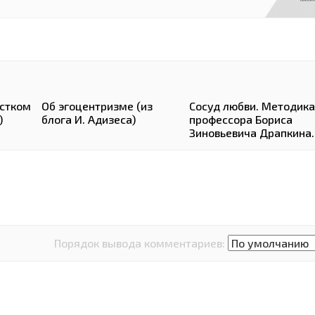
остком
Об эгоцентризме (из
Сосуд любви. Методика
)
блога И. Адизеса)
профессора Бориса
Зиновьевича Драпкина.
Порядок вывода комментариев: