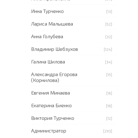
Инна Турченко
[13]
Лариса Малышева
[52]
Анна Голубева
[32]
Владимир Шебзухов
[124]
Галина Шилова
[34]
Александра Егорова
[15]
(Корнилова)
Евгения Минаева
[16]
Екатерина Биенко
[18]
Виктория Турченко
[12]
Администратор
[293]