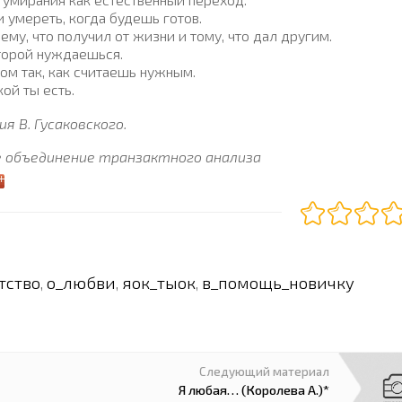
 умереть, когда будешь готов.
у, что получил от жизни и тому, что дал другим.
торой нуждаешься.
м так, как считаешь нужным.
ой ты есть.
я В. Гусаковского.
 объединение транзактного анализа
тство
о_любви
яок_тыок
в_помощь_новичку
,
,
,
Следующий материал
Я любая… (Королева А.)*