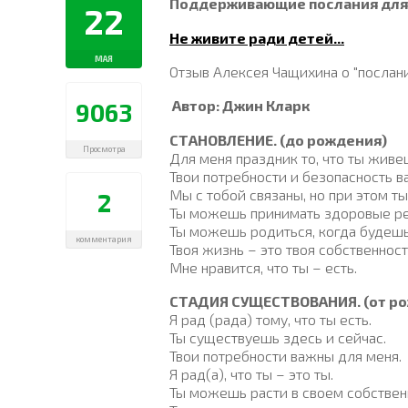
Поддерживающие послания для 
22
Не живите ради детей...
МАЯ
Отзыв Алексея Чащихина о "послан
Автор: Джин Кларк
9063
СТАНОВЛЕНИЕ. (до рождения)
Просмотра
Для меня праздник то, что ты живе
Твои потребности и безопасность в
Мы с тобой связаны, но при этом т
2
Ты можешь принимать здоровые ре
Ты можешь родиться, когда будешь
комментария
Твоя жизнь – это твоя собственност
Мне нравится, что ты – есть.
СТАДИЯ СУЩЕСТВОВАНИЯ. (от ро
Я рад (рада) тому, что ты есть.
Ты существуешь здесь и сейчас.
Твои потребности важны для меня.
Я рад(а), что ты – это ты.
Ты можешь расти в своем собствен