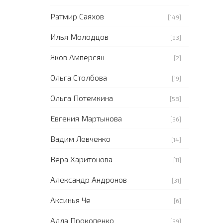
Ратмир Саяхов
[149]
Илья Молодцов
[93]
Яков Амперсян
[2]
Ольга Столбова
[19]
Ольга Потемкина
[58]
Евгения Мартынова
[36]
Вадим Левченко
[14]
Вера Харитонова
[11]
Александр Андронов
[31]
Аксинья Че
[6]
Алла Прокопенко
[39]