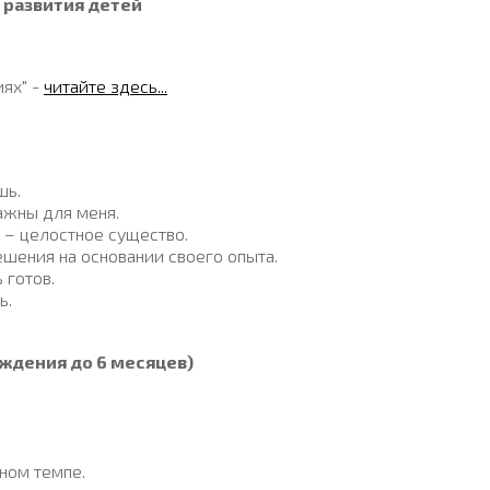
развития детей
иях" -
читайте здесь...
шь.
ажны для меня.
ы – целостное существо.
шения на основании своего опыта.
 готов.
ь.
ждения до 6 месяцев)
ном темпе.