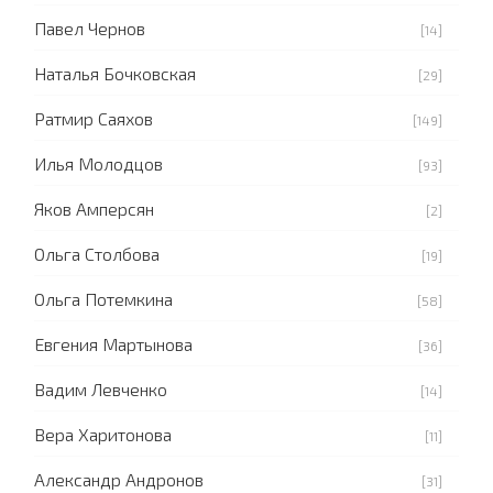
Павел Чернов
[14]
Наталья Бочковская
[29]
Ратмир Саяхов
[149]
Илья Молодцов
[93]
Яков Амперсян
[2]
Ольга Столбова
[19]
Ольга Потемкина
[58]
Евгения Мартынова
[36]
Вадим Левченко
[14]
Вера Харитонова
[11]
Александр Андронов
[31]