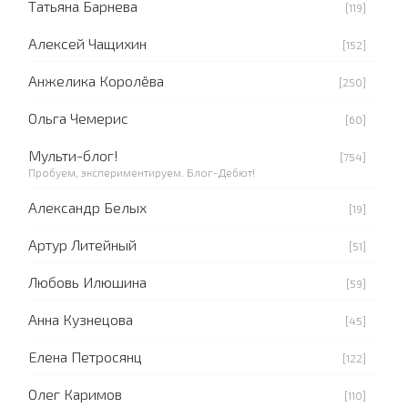
Татьяна Барнева
[119]
Алексей Чащихин
[152]
Анжелика Королёва
[250]
Ольга Чемерис
[60]
Мульти-блог!
[754]
Пробуем, экспериментируем. Блог-Дебют!
Александр Белых
[19]
Артур Литейный
[51]
Любовь Илюшина
[59]
Анна Кузнецова
[45]
Елена Петросянц
[122]
Олег Каримов
[110]