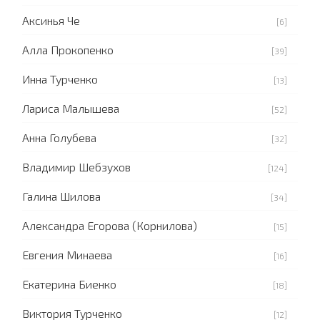
Аксинья Че
[6]
Алла Прокопенко
[39]
Инна Турченко
[13]
Лариса Малышева
[52]
Анна Голубева
[32]
Владимир Шебзухов
[124]
Галина Шилова
[34]
Александра Егорова (Корнилова)
[15]
Евгения Минаева
[16]
Екатерина Биенко
[18]
Виктория Турченко
[12]