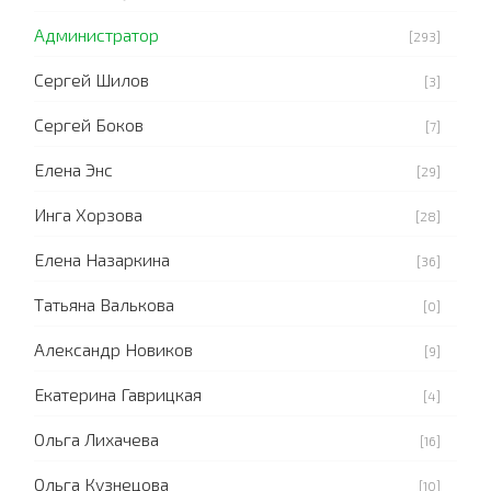
Администратор
[293]
Сергей Шилов
[3]
Сергей Боков
[7]
Елена Энс
[29]
Инга Хорзова
[28]
Елена Назаркина
[36]
Татьяна Валькова
[0]
Александр Новиков
[9]
Екатерина Гаврицкая
[4]
Ольга Лихачева
[16]
Ольга Кузнецова
[10]