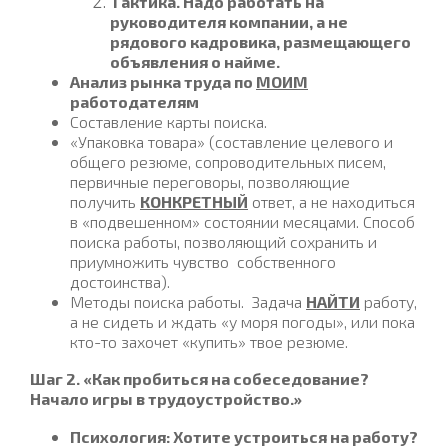
Тактика. Надо работать на
руководителя компании, а не
рядового кадровика, размещающего
объявления о найме.
Анализ рынка труда по
МОИМ
работодателям
Составление карты поиска.
«Упаковка товара» (составление целевого и
общего резюме, сопроводительных писем,
первичные переговоры, позволяющие
получить
КОНКРЕТНЫЙ
ответ, а не находиться
в «подвешенном» состоянии месяцами. Способ
поиска работы, позволяющий сохранить и
приумножить чувство собственного
достоинства).
Методы поиска работы. Задача
НАЙТИ
работу,
а не сидеть и ждать «у моря погоды», или пока
кто-то захочет «купить» твое резюме.
Шаг 2. «Как пробиться на собеседование?
Начало игры в трудоустройство.»
Психология: Хотите устроиться на работу?