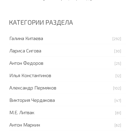
КАТЕГОРИИ РАЗДЕЛА
Галина Китаева
[292]
Лариса Сигова
[30]
Антон Федоров
[25]
Илья Константинов
[12]
Александр Пермяков
[102]
Виктория Чердакова
[47]
М.Е. Литвак
[81]
Антон Маркин
[62]