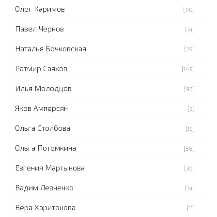
Олег Каримов
[110]
Павел Чернов
[14]
Наталья Бочковская
[29]
Ратмир Саяхов
[149]
Илья Молодцов
[93]
Яков Амперсян
[2]
Ольга Столбова
[19]
Ольга Потемкина
[58]
Евгения Мартынова
[36]
Вадим Левченко
[14]
Вера Харитонова
[11]