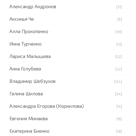
Александр Андронов
[31]
Аксинья Че
[6]
Алла Прокопенко
[39]
Инна Турченко
[13]
Лариса Малышева
[52]
Анна Голубева
[32]
Владимир Шебзухов
[124]
Галина Шилова
[34]
Александра Егорова (Корнилова)
[15]
Евгения Минаева
[16]
Екатерина Биенко
[18]