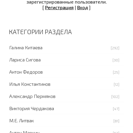
зарегистрированные пользователи.
[
Регистрация
|
Вход
]
КАТЕГОРИИ РАЗДЕЛА
Галина Китаева
[292]
Лариса Сигова
[30]
Антон Федоров
[25]
Илья Константинов
[12]
Александр Пермяков
[102]
Виктория Чердакова
[47]
М.Е. Литвак
[81]
Антон Маркин