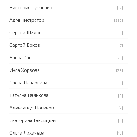
Виктория Турченко
[12]
Администратор
[293]
Сергей Шилов
[3]
Сергей Боков
[7]
Елена Энс
[29]
Инга Хорзова
[28]
Елена Назаркина
[36]
Татьяна Валькова
[0]
Александр Новиков
[9]
Екатерина Гаврицкая
[4]
Ольга Лихачева
[16]