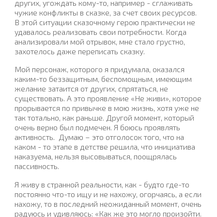
других, угождать кому-то, например - сглаживать
чужие конфликты в сказке, за счет своих ресурсов.
В этой ситуации сказочному герою практически не
удавалось реализовать свои потребности. Когда
анализировали мой отрывок, мне стало грустно,
захотелось даже переписать сказку.
Мой персонаж, которого я придумала, оказался
каким-то беззащитным, беспомощным, имеющим
желание затаится от других, спрятаться, не
существовать. А это проявление «Не живи», которое
прорывается по привычке в мою жизнь, хотя уже не
так тотально, как раньше. Другой момент, который
очень верно был подмечен. Я боюсь проявлять
активность.
Думаю – это отголосок того, что на
каком - то этапе в детстве решила, что инициатива
наказуема, нельзя высовываться, поощрялась
пассивность.
Я живу в странной реальности, как - будто где-то
постоянно что-то ищу и не нахожу, огорчаясь, а если
нахожу, то в последний неожиданный момент, очень
радуюсь и удивляюсь: «Как же это могло произойти.