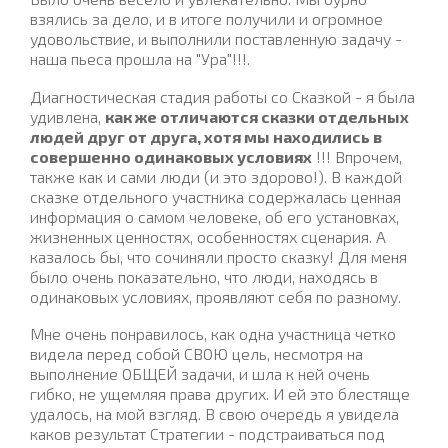
взялись за дело, и в итоге получили и огромное
удовольствие, и выполнили поставленную задачу -
наша пьеса прошла на "Ура"!!!.
Диагностическая стадия работы со Сказкой - я была
удивлена,
как же отличаются сказки отдельных
людей друг от друга, хотя мы находились в
совершенно одинаковых условиях
!!! Впрочем,
также как и сами люди (и это здорово!). В каждой
сказке отдельного участника содержалась ценная
информация о самом человеке, об его установках,
жизненных ценностях, особенностях сценария. А
казалось бы, что сочиняли просто сказку! Для меня
было очень показательно, что люди, находясь в
одинаковых условиях, проявляют себя по разному.
Мне очень понравилось, как одна участница четко
видела перед собой СВОЮ цель, несмотря на
выполнение ОБЩЕЙ задачи, и шла к ней очень
гибко, не ущемляя права других. И ей это блестяще
удалось, на мой взгляд. В свою очередь я увидела
каков результат Стратегии - подстраиваться под