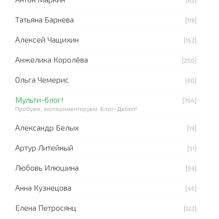
[62]
Татьяна Барнева
[119]
Алексей Чащихин
[152]
Анжелика Королёва
[250]
Ольга Чемерис
[60]
Мульти-блог!
[754]
Пробуем, экспериментируем. Блог-Дебют!
Александр Белых
[19]
Артур Литейный
[51]
Любовь Илюшина
[59]
Анна Кузнецова
[45]
Елена Петросянц
[122]