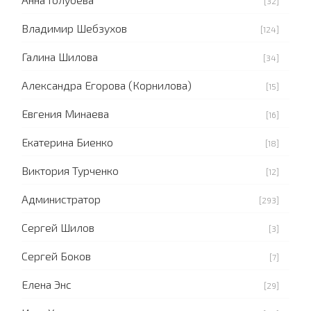
[32]
Владимир Шебзухов
[124]
Галина Шилова
[34]
Александра Егорова (Корнилова)
[15]
Евгения Минаева
[16]
Екатерина Биенко
[18]
Виктория Турченко
[12]
Администратор
[293]
Сергей Шилов
[3]
Сергей Боков
[7]
Елена Энс
[29]