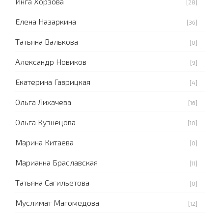
Инга Хорзова
[28]
Елена Назаркина
[36]
Татьяна Валькова
[0]
Александр Новиков
[9]
Екатерина Гаврицкая
[4]
Ольга Лихачева
[16]
Ольга Кузнецова
[10]
Марина Китаева
[0]
Марианна Браславская
[11]
Татьяна Сагильетова
[0]
Муслимат Магомедова
[12]