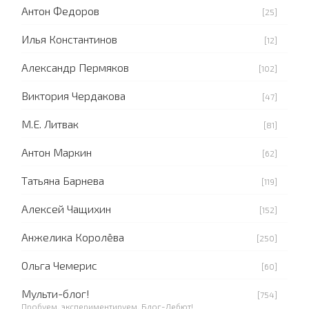
Антон Федоров
[25]
Илья Константинов
[12]
Александр Пермяков
[102]
Виктория Чердакова
[47]
М.Е. Литвак
[81]
Антон Маркин
[62]
Татьяна Барнева
[119]
Алексей Чащихин
[152]
Анжелика Королёва
[250]
Ольга Чемерис
[60]
Мульти-блог!
[754]
Пробуем, экспериментируем. Блог-Дебют!