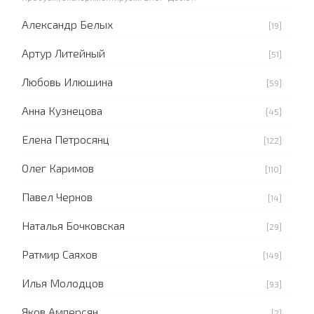
Александр Белых
[19]
Артур Литейный
[51]
Любовь Илюшина
[59]
Анна Кузнецова
[45]
Елена Петросянц
[122]
Олег Каримов
[110]
Павел Чернов
[14]
Наталья Бочковская
[29]
Ратмир Саяхов
[149]
Илья Молодцов
[93]
Яков Амперсян
[2]