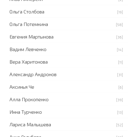
Ольга Столбова
[19]
Ольга Потемкина
[58]
Евгения Мартынова
[36]
Вадим Левченко
[14]
Вера Харитонова
[11]
Александр Андронов
[31]
Аксинья Че
[6]
Алла Прокопенко
[39]
Инна Турченко
[13]
Лариса Малышева
[52]
Анна Голубева