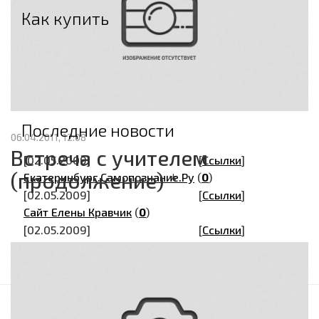
Как купить
Оплата
Доставка
Возврат
Гарантия
Последние новости
06.04.2011, 12:08
Встреча с учителем
[02.05.2009]
[
Ссылки
]
(продолжение) *
Екатеринбург.Самопознание.Ру
(
0
)
[02.05.2009]
[
Ссылки
]
Сайт Елены Кравчик
(
0
)
[02.05.2009]
[
Ссылки
]
Кипарис
(
0
)