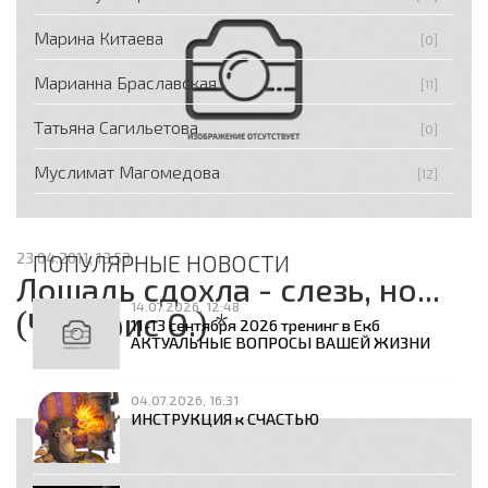
Марина Китаева
[0]
Марианна Браславская
[11]
Татьяна Сагильетова
[0]
Муслимат Магомедова
[12]
23.04.2011, 13:53
ПОПУЛЯРНЫЕ НОВОСТИ
Лошадь сдохла - слезь, но...
14.07.2026, 12:48
(Чемерис О.) *
11-13 сентября 2026 тренинг в Екб
АКТУАЛЬНЫЕ ВОПРОСЫ ВАШЕЙ ЖИЗНИ
04.07.2026, 16:31
ИНСТРУКЦИЯ к СЧАСТЬЮ