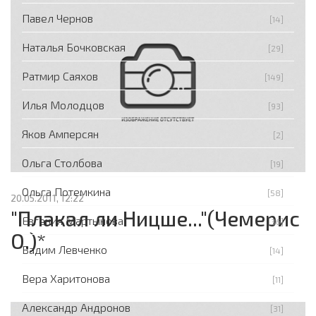
Павел Чернов
[14]
Наталья Бочковская
[29]
Ратмир Саяхов
[149]
Илья Молодцов
[93]
Яков Амперсян
[2]
Ольга Столбова
[19]
Ольга Потемкина
[58]
20.05.2011, 12:22
"Плакал ли Ницше..."(Чемерис
Евгения Мартынова
[36]
О.)*
Вадим Левченко
[14]
Вера Харитонова
[11]
Александр Андронов
[31]