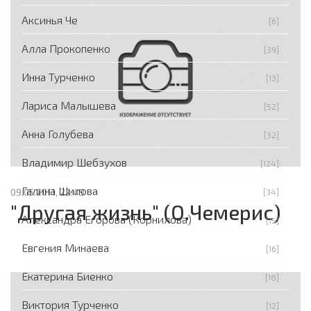
Аксинья Че
[6]
Алла Прокопенко
[39]
Инна Турченко
[13]
Лариса Малышева
[52]
Анна Голубева
[32]
Владимир Шебзухов
[124]
Галина Шилова
09.05.2011, 22:49
[34]
"Другая жизнь" (О.Чемерис)
Александра Егорова (Корнилова)
[15]
Евгения Минаева
[16]
Екатерина Биенко
[18]
Виктория Турченко
[12]