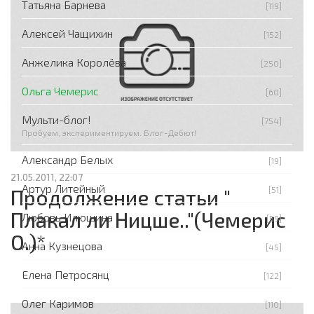
Татьяна Барнева
[119]
Алексей Чащихин
[152]
Анжелика Королёва
[250]
Ольга Чемерис
[60]
Мульти-блог!
[754]
Пробуем, экспериментируем. Блог-Дебют!
Александр Белых
[19]
21.05.2011, 22:07
Артур Литейный
[51]
Продолжение статьи "
Плакал ли Ницше.."(Чемерис
Любовь Илюшина
[59]
О.)*
Анна Кузнецова
[45]
Елена Петросянц
[122]
Олег Каримов
[110]