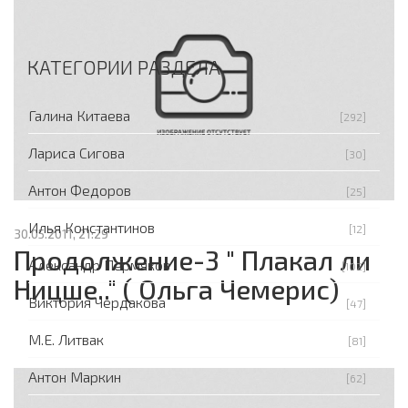
КАТЕГОРИИ РАЗДЕЛА
Галина Китаева
[292]
Лариса Сигова
[30]
Антон Федоров
[25]
Илья Константинов
[12]
30.05.2011, 21:29
Продолжение-3 " Плакал ли
Александр Пермяков
[102]
Ницше.." ( Ольга Чемерис)
Виктория Чердакова
[47]
М.Е. Литвак
[81]
Антон Маркин
[62]