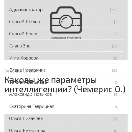
Администратор
[293]
Сергей Шилов
[3]
Сергей Боков
[7]
Елена Энс
[29]
Инга Хорзова
[28]
Елена Назаркина
[36]
04.05.2011, 14:40
Каковы же параметры
Татьяна Валькова
[0]
интеллигенции? (Чемерис О.)
Александр Новиков
[9]
Екатерина Гаврицкая
[4]
Ольга Лихачева
[16]
Ольга Кузнецова
[10]