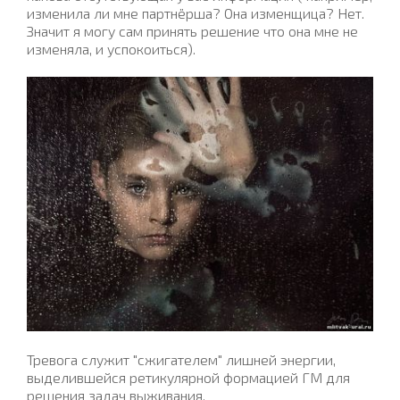
изменила ли мне партнёрша? Она изменщица? Нет.
Значит я могу сам принять решение что она мне не
изменяла, и успокоиться).
Тревога служит "сжигателем" лишней энергии,
выделившейся ретикулярной формацией ГМ для
решения задач выживания.