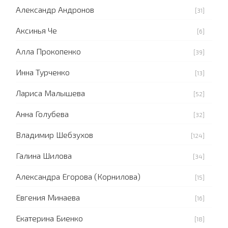
Александр Андронов
[31]
Аксинья Че
[6]
Алла Прокопенко
[39]
Инна Турченко
[13]
Лариса Малышева
[52]
Анна Голубева
[32]
Владимир Шебзухов
[124]
Галина Шилова
[34]
Александра Егорова (Корнилова)
[15]
Евгения Минаева
[16]
Екатерина Биенко
[18]