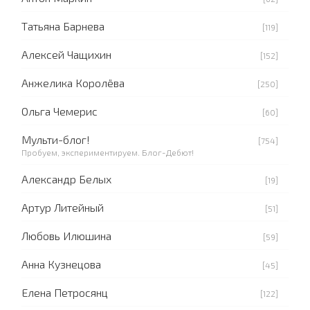
Татьяна Барнева
[119]
Алексей Чащихин
[152]
Анжелика Королёва
[250]
Ольга Чемерис
[60]
Мульти-блог!
[754]
Пробуем, экспериментируем. Блог-Дебют!
Александр Белых
[19]
Артур Литейный
[51]
Любовь Илюшина
[59]
Анна Кузнецова
[45]
Елена Петросянц
[122]