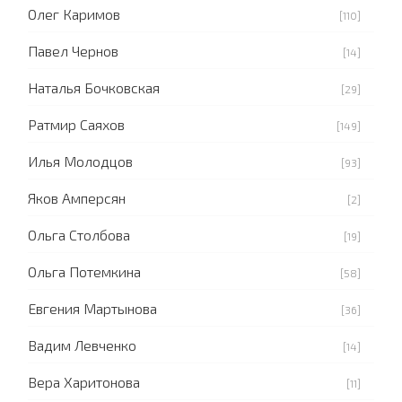
Олег Каримов
[110]
Павел Чернов
[14]
Наталья Бочковская
[29]
Ратмир Саяхов
[149]
Илья Молодцов
[93]
Яков Амперсян
[2]
Ольга Столбова
[19]
Ольга Потемкина
[58]
Евгения Мартынова
[36]
Вадим Левченко
[14]
Вера Харитонова
[11]