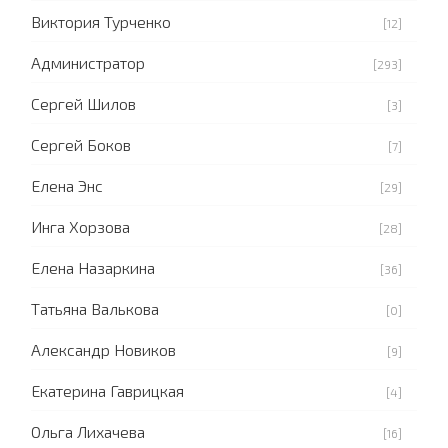
Виктория Турченко
[12]
Администратор
[293]
Сергей Шилов
[3]
Сергей Боков
[7]
Елена Энс
[29]
Инга Хорзова
[28]
Елена Назаркина
[36]
Татьяна Валькова
[0]
Александр Новиков
[9]
Екатерина Гаврицкая
[4]
Ольга Лихачева
[16]