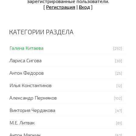
зарегистрированные пользователи.
[
Регистрация
|
Вход
]
КАТЕГОРИИ РАЗДЕЛА
Галина Китаева
[292]
Лариса Сигова
[30]
Антон Федоров
[25]
Илья Константинов
[12]
Александр Пермяков
[102]
Виктория Чердакова
[47]
М.Е. Литвак
[81]
Антон Маркин
[62]