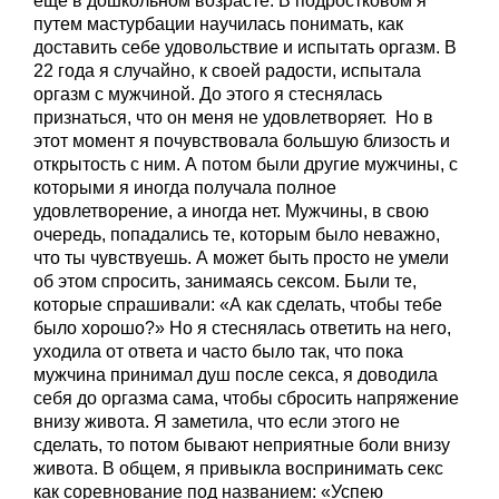
еще в дошкольном возрасте. В подростковом я
путем мастурбации научилась понимать, как
доставить себе удовольствие и испытать оргазм. В
22 года я случайно, к своей радости, испытала
оргазм с мужчиной. До этого я стеснялась
признаться, что он меня не удовлетворяет. Но в
этот момент я почувствовала большую близость и
открытость с ним. А потом были другие мужчины, с
которыми я иногда получала полное
удовлетворение, а иногда нет. Мужчины, в свою
очередь, попадались те, которым было неважно,
что ты чувствуешь. А может быть просто не умели
об этом спросить, занимаясь сексом. Были те,
которые спрашивали: «А как сделать, чтобы тебе
было хорошо?» Но я стеснялась ответить на него,
уходила от ответа и часто было так, что пока
мужчина принимал душ после секса, я доводила
себя до оргазма сама, чтобы сбросить напряжение
внизу живота. Я заметила, что если этого не
сделать, то потом бывают неприятные боли внизу
живота. В общем, я привыкла воспринимать секс
как соревнование под названием: «Успею