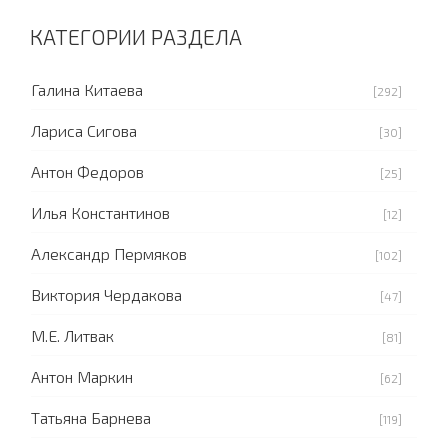
КАТЕГОРИИ РАЗДЕЛА
Галина Китаева
[292]
Лариса Сигова
[30]
Антон Федоров
[25]
Илья Константинов
[12]
Александр Пермяков
[102]
Виктория Чердакова
[47]
М.Е. Литвак
[81]
Антон Маркин
[62]
Татьяна Барнева
[119]