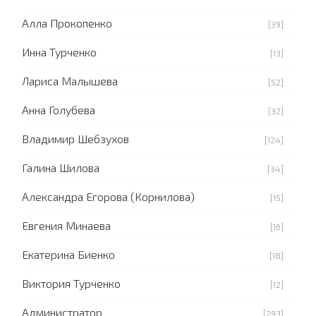
Алла Прокопенко
[39]
Инна Турченко
[13]
Лариса Малышева
[52]
Анна Голубева
[32]
Владимир Шебзухов
[124]
Галина Шилова
[34]
Александра Егорова (Корнилова)
[15]
Евгения Минаева
[16]
Екатерина Биенко
[18]
Виктория Турченко
[12]
Администратор
[293]