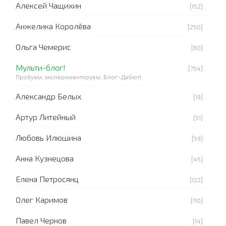
Алексей Чащихин
[152]
Анжелика Королёва
[250]
Ольга Чемерис
[60]
Мульти-блог!
[754]
Пробуем, экспериментируем. Блог-Дебют!
Александр Белых
[19]
Артур Литейный
[51]
Любовь Илюшина
[59]
Анна Кузнецова
[45]
Елена Петросянц
[122]
Олег Каримов
[110]
Павел Чернов
[14]