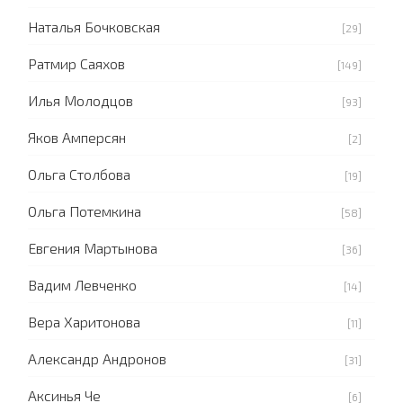
Наталья Бочковская
[29]
Ратмир Саяхов
[149]
Илья Молодцов
[93]
Яков Амперсян
[2]
Ольга Столбова
[19]
Ольга Потемкина
[58]
Евгения Мартынова
[36]
Вадим Левченко
[14]
Вера Харитонова
[11]
Александр Андронов
[31]
Аксинья Че
[6]