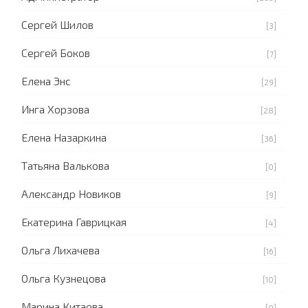
Сергей Шилов
[3]
Сергей Боков
[7]
Елена Энс
[29]
Инга Хорзова
[28]
Елена Назаркина
[36]
Татьяна Валькова
[0]
Александр Новиков
[9]
Екатерина Гаврицкая
[4]
Ольга Лихачева
[16]
Ольга Кузнецова
[10]
Марина Китаева
[0]