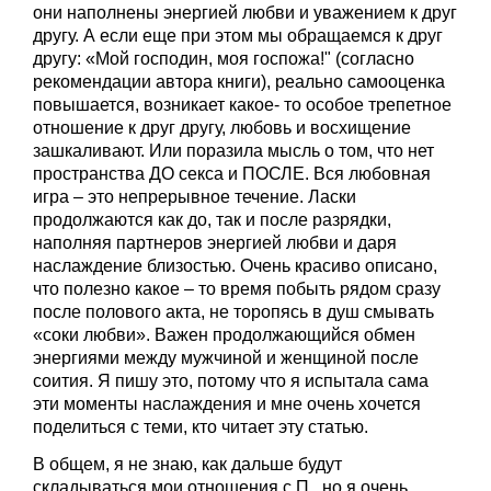
они наполнены энергией любви и уважением к друг
другу. А если еще при этом мы обращаемся к друг
другу: «Мой господин, моя госпожа!" (согласно
рекомендации автора книги), реально самооценка
повышается, возникает какое- то особое трепетное
отношение к друг другу, любовь и восхищение
зашкаливают. Или поразила мысль о том, что нет
пространства ДО секса и ПОСЛЕ. Вся любовная
игра – это непрерывное течение. Ласки
продолжаются как до, так и после разрядки,
наполняя партнеров энергией любви и даря
наслаждение близостью. Очень красиво описано,
что полезно какое – то время побыть рядом сразу
после полового акта, не торопясь в душ смывать
«соки любви». Важен продолжающийся обмен
энергиями между мужчиной и женщиной после
соития. Я пишу это, потому что я испытала сама
эти моменты наслаждения и мне очень хочется
поделиться с теми, кто читает эту статью.
В общем, я не знаю, как дальше будут
складываться мои отношения с П., но я очень