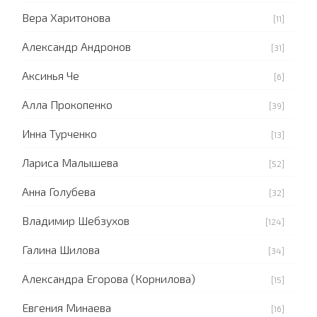
Вера Харитонова
[11]
Александр Андронов
[31]
Аксинья Че
[6]
Алла Прокопенко
[39]
Инна Турченко
[13]
Лариса Малышева
[52]
Анна Голубева
[32]
Владимир Шебзухов
[124]
Галина Шилова
[34]
Александра Егорова (Корнилова)
[15]
Евгения Минаева
[16]