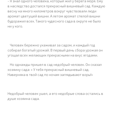
- Я знал одного человека, который жил у берега моря. Ему
в наследство достался прекрасный вишневый сад. Каждую
весну на много километров вокруг чувствовали люди
аромат цветущей вишни. А летом аромат спелой вишни
будоражил всех. Такого чудесного сада в округе не было
ни у кого.
Человек бережно ухаживал за садом, и каждый год
собирал богатый урожай. В первый день сбора урожая он
угощал всех желающих прекрасными на вкус ягодами.
Но однажды пришел в сад недобрый человек. Он сказал
хозяину сада: « У тебя прекрасный вишневый сад.
Наверняка в твой сад по ночам заглядывают воры!»
Недобрый человек ушел, а его недобрые слова остались в
душе хозяина сада.