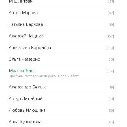
М.Е. Литвак
[81]
Антон Маркин
[62]
Татьяна Барнева
[119]
Алексей Чащихин
[152]
Анжелика Королёва
[250]
Ольга Чемерис
[60]
Мульти-блог!
[754]
Пробуем, экспериментируем. Блог-Дебют!
Александр Белых
[19]
Артур Литейный
[51]
Любовь Илюшина
[59]
Анна Кузнецова
[45]