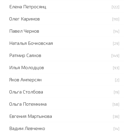
Елена Петросянц
[122]
Олег Каримов
[110]
Павел Чернов
[14]
Наталья Бочковская
[29]
Ратмир Саяхов
[149]
Илья Молодцов
[93]
Яков Амперсян
[2]
Ольга Столбова
[19]
Ольга Потемкина
[58]
Евгения Мартынова
[36]
Вадим Левченко
[14]