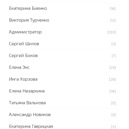
Екатерина Биенко
[18]
Виктория Турченко
[12]
Администратор
[293]
Сергей Шилов
[3]
Сергей Боков
[7]
Елена Энс
[29]
Инга Хорзова
[28]
Елена Назаркина
[36]
Татьяна Валькова
[0]
Александр Новиков
[9]
Екатерина Гаврицкая
[4]