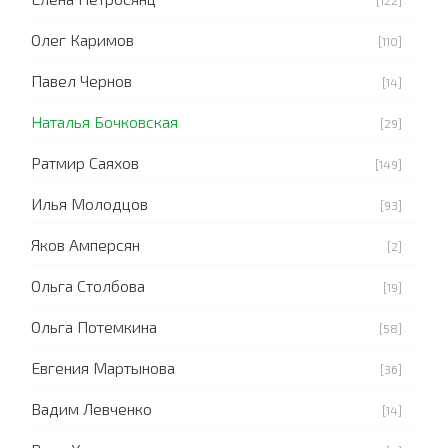
[122]
Олег Каримов
[110]
Павел Чернов
[14]
Наталья Бочковская
[29]
Ратмир Саяхов
[149]
Илья Молодцов
[93]
Яков Амперсян
[2]
Ольга Столбова
[19]
Ольга Потемкина
[58]
Евгения Мартынова
[36]
Вадим Левченко
[14]