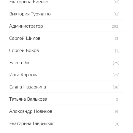
Екатерина Биенко
[18]
Виктория Турченко
[12]
Администратор
[293]
Сергей Шилов
[3]
Сергей Боков
[7]
Елена Энс
[29]
Инга Хорзова
[28]
Елена Назаркина
[36]
Татьяна Валькова
[0]
Александр Новиков
[9]
Екатерина Гаврицкая
[4]