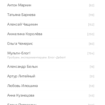
Антон Маркин
[62]
Татьяна Барнева
[119]
Алексей Чащихин
[152]
Анжелика Королёва
[250]
Ольга Чемерис
[60]
Мульти-блог!
[754]
Пробуем, экспериментируем. Блог-Дебют!
Александр Белых
[19]
Артур Литейный
[51]
Любовь Илюшина
[59]
Анна Кузнецова
[45]
Елена Петросянц