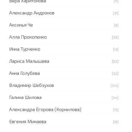
Вера Харитонова
[11]
Александр Андронов
[31]
Аксинья Че
[6]
Алла Прокопенко
[39]
Инна Турченко
[13]
Лариса Малышева
[52]
Анна Голубева
[32]
Владимир Шебзухов
[124]
Галина Шилова
[34]
Александра Егорова (Корнилова)
[15]
Евгения Минаева
[16]