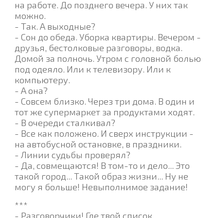
на работе. До позднего вечера. У них так
можно.
- Так. А выходные?
- Сон до обеда. Уборка квартиры. Вечером -
друзья, бестолковые разговоры, водка.
Домой за полночь. Утром с головной болью
под одеяло. Или к телевизору. Или к
компьютеру.
- А она?
- Совсем близко. Через три дома. В один и
тот же супермаркет за продуктами ходят.
- В очереди сталкивал?
- Все как положено. И сверх инструкции -
на автобусной остановке, в праздники.
- Линии судьбы проверял?
- Да, совмещаются! В том-то и дело... Это
такой город... Такой образ жизни... Ну не
могу я больше! Невыполнимое задание!
***
- Разговорчики! Где твой список