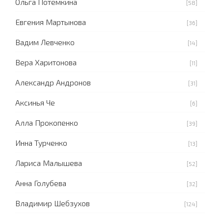
Ольга Потемкина
[58]
Евгения Мартынова
[36]
Вадим Левченко
[14]
Вера Харитонова
[11]
Александр Андронов
[31]
Аксинья Че
[6]
Алла Прокопенко
[39]
Инна Турченко
[13]
Лариса Малышева
[52]
Анна Голубева
[32]
Владимир Шебзухов
[124]