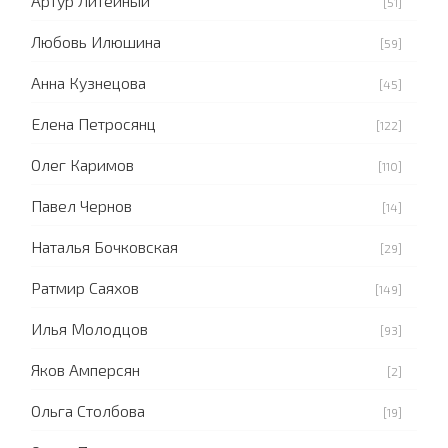
Артур Литейный
[51]
Любовь Илюшина
[59]
Анна Кузнецова
[45]
Елена Петросянц
[122]
Олег Каримов
[110]
Павел Чернов
[14]
Наталья Бочковская
[29]
Ратмир Саяхов
[149]
Илья Молодцов
[93]
Яков Амперсян
[2]
Ольга Столбова
[19]