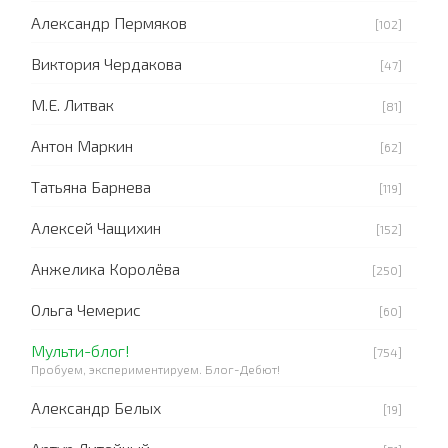
Александр Пермяков
[102]
Виктория Чердакова
[47]
М.Е. Литвак
[81]
Антон Маркин
[62]
Татьяна Барнева
[119]
Алексей Чащихин
[152]
Анжелика Королёва
[250]
Ольга Чемерис
[60]
Мульти-блог!
[754]
Пробуем, экспериментируем. Блог-Дебют!
Александр Белых
[19]