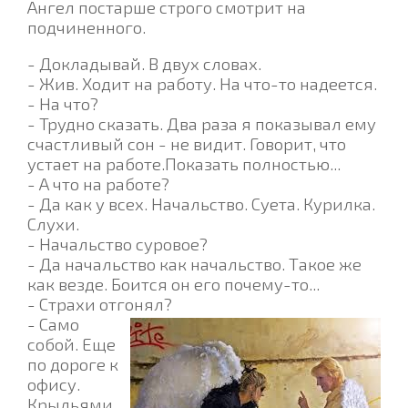
Ангел постарше строго смотрит на
подчиненного.
- Докладывай. В двух словах.
- Жив. Ходит на работу. На что-то надеется.
- На что?
- Трудно сказать. Два раза я показывал ему
счастливый сон - не видит. Говорит, что
устает на работе.Показать полностью...
- А что на работе?
- Да как у всех. Начальство. Суета. Курилка.
Слухи.
- Начальство суровое?
- Да начальство как начальство. Такое же
как везде. Боится он его почему-то...
- Страхи отгонял?
- Само
собой. Еще
по дороге к
офису.
Крыльями