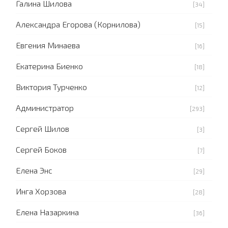
Галина Шилова
[34]
Александра Егорова (Корнилова)
[15]
Евгения Минаева
[16]
Екатерина Биенко
[18]
Виктория Турченко
[12]
Администратор
[293]
Сергей Шилов
[3]
Сергей Боков
[7]
Елена Энс
[29]
Инга Хорзова
[28]
Елена Назаркина
[36]