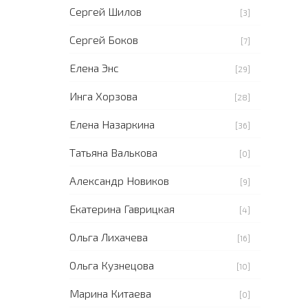
Сергей Шилов
[3]
Сергей Боков
[7]
Елена Энс
[29]
Инга Хорзова
[28]
Елена Назаркина
[36]
Татьяна Валькова
[0]
Александр Новиков
[9]
Екатерина Гаврицкая
[4]
Ольга Лихачева
[16]
Ольга Кузнецова
[10]
Марина Китаева
[0]