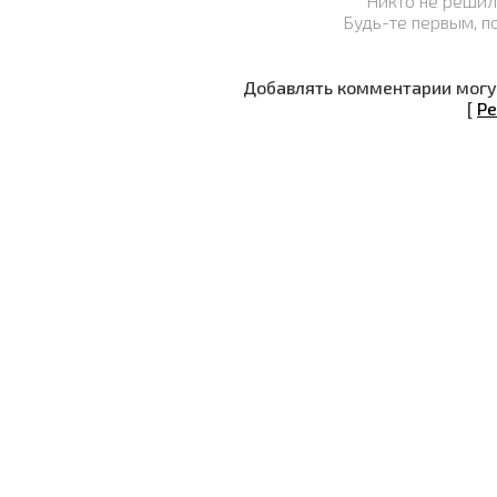
Никто не решил
Будь-те первым, п
Добавлять комментарии могут
[
Ре