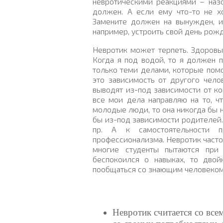
невротическими реакциями – назо
должен. А если ему что-то не хо
Замените
должен
на
вынужден
, 
например
,
устроить свой день рожд
Невротик может терпеть. Здоровы
Когда я под водой, то я должен 
только теми делами, которые пом
это зависимость от другого чело
выводят из-под зависимости от ко
все мои дела направляю на то, ч
молодые люди, то она никогда бы н
бы из-под зависимости родителей. 
пр. А к самостоятельности п
профессионализма. Невротик часто 
многие студенты пытаются при
беспокоился о навыках, то дво
пообщаться со знающим человеко
Невротик считается со все