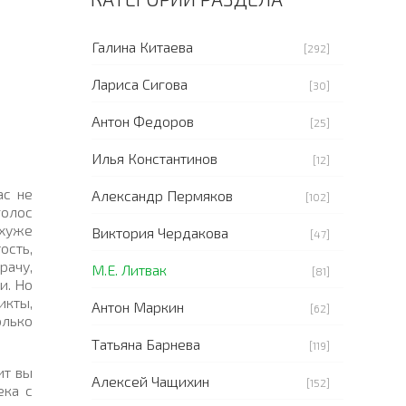
Галина Китаева
[292]
Лариса Сигова
[30]
Антон Федоров
[25]
Илья Константинов
[12]
ас не
Александр Пермяков
[102]
голос
 хуже
Виктория Чердакова
[47]
ость,
рачу,
М.Е. Литвак
[81]
и. Но
икты,
Антон Маркин
[62]
олько
Татьяна Барнева
[119]
ит вы
Алексей Чащихин
[152]
ека с