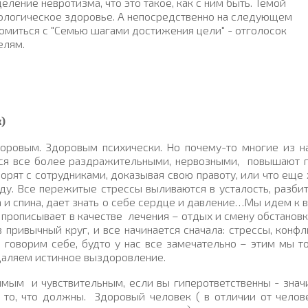
ление невротизма, что это такое, как с ним быть. Темой
ологическое здоровье. А непосредственно на следующем
комиться с "Семью шагами достижения цели" - отголосок
елям.
)
оровым. Здоровым психически. Но почему-то многие из н
тся все более раздражительными, нервозными,
повышают 
орят с сотрудниками, доказывая свою правоту, или что еще
ду. Все пережитые стрессы выливаются в усталость, разбит
 и спина, дает знать о себе сердце и давление…Мы идем к в
и прописывает в качестве
лечения – отдых и смену обстановк
привычный круг, и все начинается сначала: стрессы, конфл
 говорим себе, будто у нас все замечательно – этим мы т
даляем истинное выздоровление.
нимым
и чувствительным, если вы гиперответственны - знач
а то, что должны.
Здоровый человек ( в отличии от челов