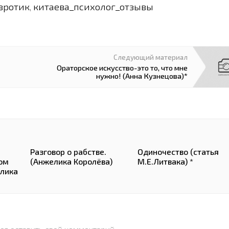
вротик
китаева_психолог_отзывы
,
Следующий материал
Ораторское искусство-это то, что мне
нужно! (Анна Кузнецова)*
Разговор о рабстве.
Одиночество (статья
ом
(Анжелика Королёва)
М.Е.Литвака) *
елика