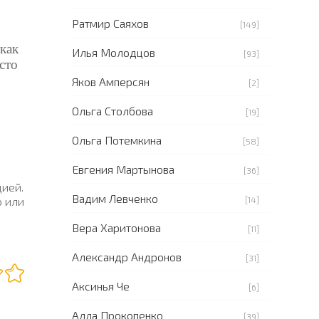
Ратмир Саяхов
[149]
как
Илья Молодцов
[93]
сто
Яков Амперсян
[2]
Ольга Столбова
[19]
Ольга Потемкина
[58]
Евгения Мартынова
[36]
цией.
Вадим Левченко
[14]
о или
Вера Харитонова
[11]
Александр Андронов
[31]
Аксинья Че
[6]
Алла Прокопенко
[39]