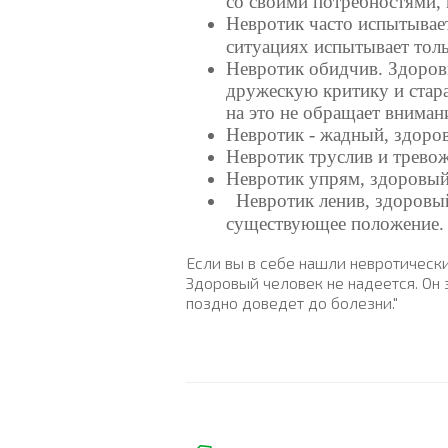
со своими потребностями, 
Невротик часто испытывае
ситуациях испытывает толь
Невротик обидчив. Здоров
дружескую критику и старае
на это не обращает вниман
Невротик - жадный, здоро
Невротик труслив и трево
Невротик упрям, здоровый
Невротик ленив, здоровый
существующее положение. 
Если вы в себе нашли невротическ
Здоровый человек не надеется. Он з
поздно доведет до болезни."