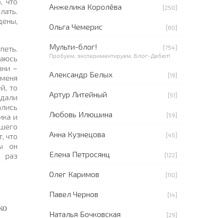
, что
Анжелика Королёва
[250]
лать.
дены,
Ольга Чемерис
[60]
Мульти-блог!
[754]
петь.
Пробуем, экспериментируем. Блог-Дебют!
маюсь
зни –
Александр Белых
[19]
 меня
й, то
Артур Литейный
[51]
ждали
ались
Любовь Илюшина
[59]
ика и
шего
Анна Кузнецова
[45]
, что
ы он
Елена Петросянц
й раз
[122]
Олег Каримов
[110]
Павел Чернов
[14]
ко
Наталья Бочковская
[29]