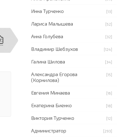
Инна Турченко
[13]
Лариса Малышева
[52]
Анна Голубева
[32]
Владимир Шебзухов
[124]
Галина Шилова
[34]
Александра Егорова
[15]
(Корнилова)
Евгения Минаева
[16]
Екатерина Биенко
[18]
Виктория Турченко
[12]
Администратор
[293]