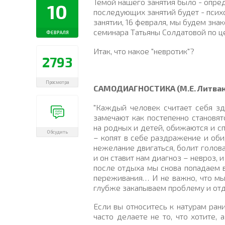
Темой нашего занятия было - опреде
10
последующих занятий будет - псих
занятии, 16 февраля, мы будем зна
семинара Татьяны Солдатовой по ц
ФЕВРАЛЯ
Итак, что накое "невротик"?
2793
Просмотра
САМОДИАГНОСТИКА (М.Е. Литвак
"Каждый человек считает себя зд
замечают как постепенно становя
на родных и детей, обижаются и сп
Обсудить
– копят в себе раздражение и оби
нежелание двигаться, болит голова
и он ставит нам диагноз – невроз, 
после отдыха мы снова попадаем в 
переживания… И не важно, что мы
глубже закапываем проблему и от
Если вы относитесь к натурам ра
часто делаете не то, что хотите, 