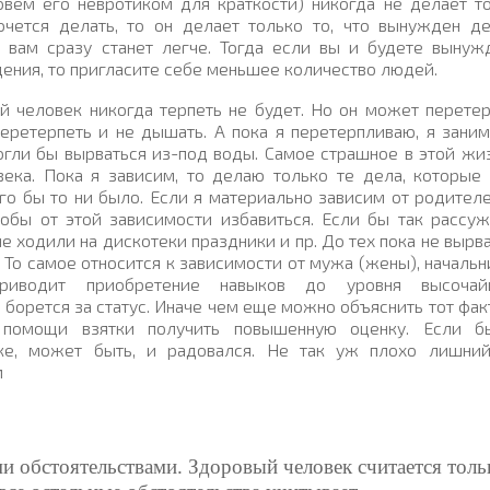
вем его невротиком для краткости) никогда не делает то
чется делать, то он делает только то, что вынужден де
и вам сразу станет легче. Тогда если вы и будете
вынуж
ения, то пригласите себе меньшее количество людей.
й человек никогда терпеть не будет. Но он может перетер
перетерпеть и не дышать. А пока я перетерпливаю, я зани
огли бы вырваться из-под воды. Самое страшное в этой жи
века. Пока я зависим, то делаю только те дела, которые
го бы то ни было. Если я материально зависим от родителе
тобы от этой зависимости избавиться. Если бы так рассу
е ходили на дискотеки праздники и пр. До тех пока не вырв
То самое относится к зависимости от мужа (жены), начальн
риводит приобретение навыков до уровня высочай
борется за статус. Иначе чем еще можно объяснить тот факт
 помощи взятки получить повышенную оценку. Если б
йке, может быть, и радовался. Не так уж плохо лишни
м
ми обстоятельствами. Здоровый человек считается толь