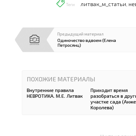
литвак_м_статьи
не
,
Теги
Предыдущий материал
Одиночество вдвоем (Елена
Петросянц)
ПОХОЖИЕ МАТЕРИАЛЫ
Внутренние правила
Приходит время
НЕВРОТИКА. М.Е. Литвак
разобраться в друг
участке сада (Анж
Королева)