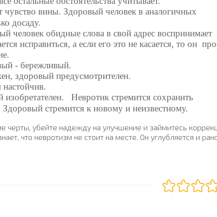
все остальные обстоятельства учитывает.
т чувство вины. Здоровый человек в аналогичных
ко досаду.
ый человек обидные слова в свой адрес воспринимает 
тся исправиться, а если его это не касается, то он про
ие.
вый - бережливый.
жен, здоровый предусмотрителен.
 настойчив.
 изобретателен.
Невротик стремится сохранить
Здоровый стремится к новому и неизвестному.
ие черты, убейте надежду на улучшение и займитесь коррек
нает, что невротизм не стоит на месте. Он углубляется и ран