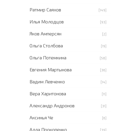
Ратмир Саяхов
[149]
Илья Молодцов
[93]
Яков Амперсян
[2]
Ольга Столбова
[19]
Ольга Потемкина
[58]
Евгения Мартынова
[36]
Вадим Левченко
[14]
Вера Харитонова
[11]
Александр Андронов
[31]
Аксинья Че
[6]
Алла Прокопенко
[39]