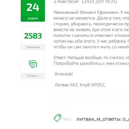
2 Анастасия
(24.01.2011 19:35)
24
Уважаемый Михаил Ефимович. У мен
ничего не меняется. Дело в том, чт
ЯНВАРЯ
стираю, убираюсь, периодически пр
вместе не живем, при этом я его лю
2583
попытки съехаться отвечает отказом
хотим мы оба этого. У нас ребенку 
чтобы он сам захотел жить со мной
Просмотра
Ответ: Нитцше вообще-то считал, ч
Попробуйте разойтись с ним психол
Успехов!
Обсудить
Литвак М.Е. Клуб КРОСС.
литвак_м_ответы
о_
,
Теги