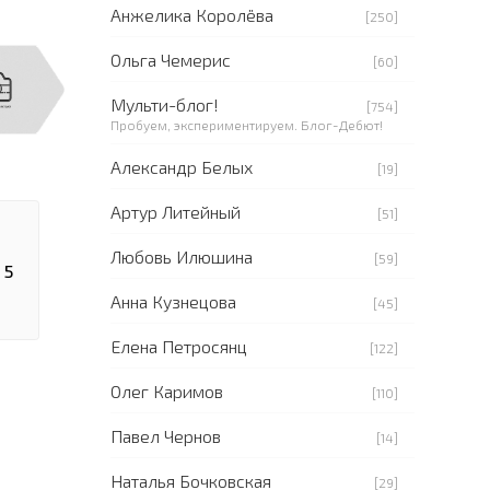
Анжелика Королёва
[250]
Ольга Чемерис
[60]
Мульти-блог!
[754]
Пробуем, экспериментируем. Блог-Дебют!
Александр Белых
[19]
Артур Литейный
[51]
Любовь Илюшина
[59]
 5
Анна Кузнецова
[45]
Елена Петросянц
[122]
Олег Каримов
[110]
Павел Чернов
[14]
Наталья Бочковская
[29]