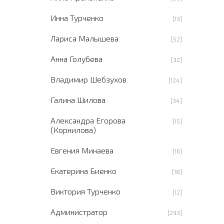
Инна Турченко
[13]
Лариса Малышева
[52]
Анна Голубева
[32]
Владимир Шебзухов
[124]
Галина Шилова
[34]
Александра Егорова
[15]
(Корнилова)
Евгения Минаева
[16]
Екатерина Биенко
[18]
Виктория Турченко
[12]
Администратор
[293]