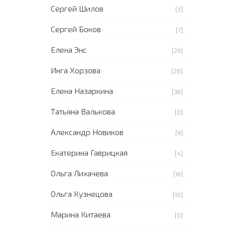
Сергей Шилов
[3]
Сергей Боков
[7]
Елена Энс
[29]
Инга Хорзова
[28]
Елена Назаркина
[36]
Татьяна Валькова
[0]
Александр Новиков
[9]
Екатерина Гаврицкая
[4]
Ольга Лихачева
[16]
Ольга Кузнецова
[10]
Марина Китаева
[0]