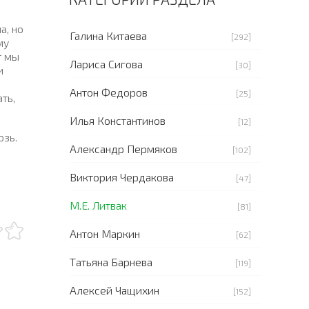
а, но
Галина Китаева
[292]
му
т мы
Лариса Сигова
[30]
и
Антон Федоров
[25]
ть,
Илья Константинов
[12]
озь.
Александр Пермяков
[102]
Виктория Чердакова
[47]
М.Е. Литвак
[81]
Антон Маркин
[62]
Татьяна Барнева
[119]
Алексей Чащихин
[152]