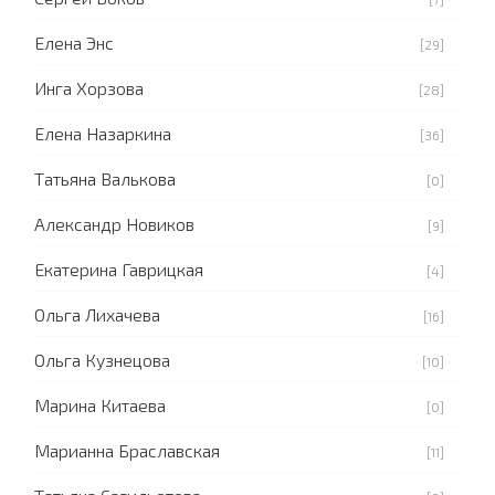
Елена Энс
[29]
Инга Хорзова
[28]
Елена Назаркина
[36]
Татьяна Валькова
[0]
Александр Новиков
[9]
Екатерина Гаврицкая
[4]
Ольга Лихачева
[16]
Ольга Кузнецова
[10]
Марина Китаева
[0]
Марианна Браславская
[11]