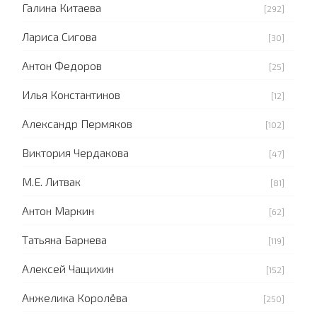
Галина Китаева
[292]
Лариса Сигова
[30]
Антон Федоров
[25]
Илья Константинов
[12]
Александр Пермяков
[102]
Виктория Чердакова
[47]
М.Е. Литвак
[81]
Антон Маркин
[62]
Татьяна Барнева
[119]
Алексей Чащихин
[152]
Анжелика Королёва
[250]