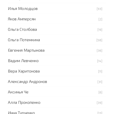
Илья Молодцов
[93]
Яков Амперсян
[2]
Ольга Столбова
[19]
Ольга Потемкина
[58]
Евгения Мартынова
[36]
Вадим Левченко
[14]
Вера Харитонова
[11]
Александр Андронов
[31]
Аксинья Че
[6]
Алла Прокопенко
[39]
Инна Турченко
[13]