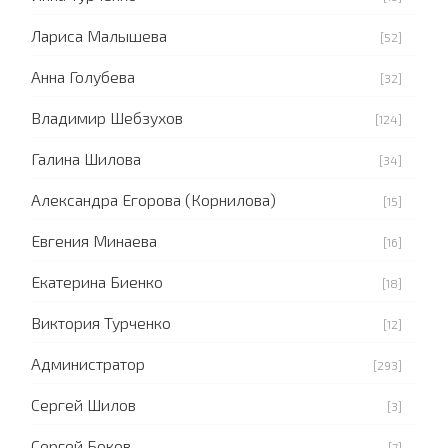
Лариса Малышева
[52]
Анна Голубева
[32]
Владимир Шебзухов
[124]
Галина Шилова
[34]
Александра Егорова (Корнилова)
[15]
Евгения Минаева
[16]
Екатерина Биенко
[18]
Виктория Турченко
[12]
Администратор
[293]
Сергей Шилов
[3]
Сергей Боков
[7]