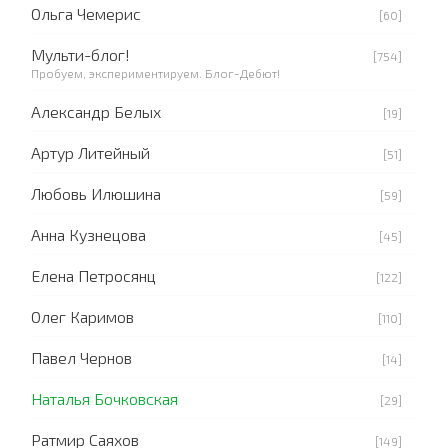
Ольга Чемерис
[60]
Мульти-блог!
[754]
Пробуем, экспериментируем. Блог-Дебют!
Александр Белых
[19]
Артур Литейный
[51]
Любовь Илюшина
[59]
Анна Кузнецова
[45]
Елена Петросянц
[122]
Олег Каримов
[110]
Павел Чернов
[14]
Наталья Бочковская
[29]
Ратмир Саяхов
[149]