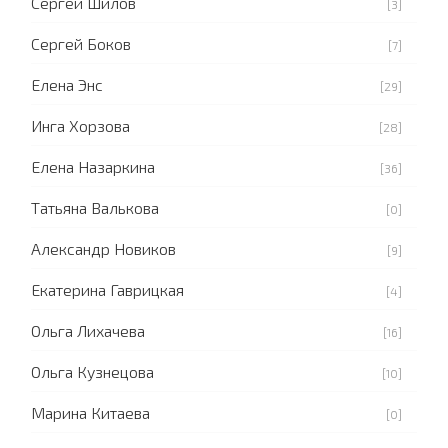
Сергей Шилов
[3]
Сергей Боков
[7]
Елена Энс
[29]
Инга Хорзова
[28]
Елена Назаркина
[36]
Татьяна Валькова
[0]
Александр Новиков
[9]
Екатерина Гаврицкая
[4]
Ольга Лихачева
[16]
Ольга Кузнецова
[10]
Марина Китаева
[0]