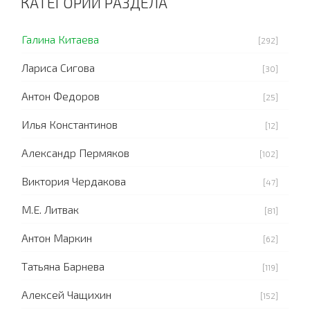
КАТЕГОРИИ РАЗДЕЛА
Галина Китаева
[292]
Лариса Сигова
[30]
Антон Федоров
[25]
Илья Константинов
[12]
Александр Пермяков
[102]
Виктория Чердакова
[47]
М.Е. Литвак
[81]
Антон Маркин
[62]
Татьяна Барнева
[119]
Алексей Чащихин
[152]