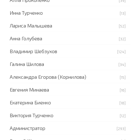
[39]
Инна Турченко
[13]
Лариса Малышева
[52]
Анна Голубева
[32]
Владимир Шебзухов
[124]
Галина Шилова
[34]
Александра Егорова (Корнилова)
[15]
Евгения Минаева
[16]
Екатерина Биенко
[18]
Виктория Турченко
[12]
Администратор
[293]