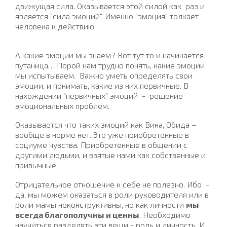
движущая сила. Оказывается этой силой как раз и
является "сила эмоций". Именно "эмоция" толкает
человека к действию.
А какие эмоции мы знаем? Вот тут то и начинается
путаница… Порой нам трудно понять, какие эмоции
мы испытываем. Важно уметь определять свои
эмоции, и понимать, какие из них первичные. В
нахождении "первичных" эмоций - решение
эмоциональных проблем.
Оказывается что таких эмоций как Вина, Обида –
вообще в норме нет. Это уже приобретенные в
социуме чувства. Приобретенные в общении с
другими людьми, и взятые нами как собственные и
привычные.
Отрицательное отношение к себе не полезно. Ибо -
да, мы можем оказаться в роли руководителя или в
роли мамы неконструктивны, но как личности
мы
всегда благополучны и ценны
. Необходимо
научиться разделять эти вещи - роль и личность. И