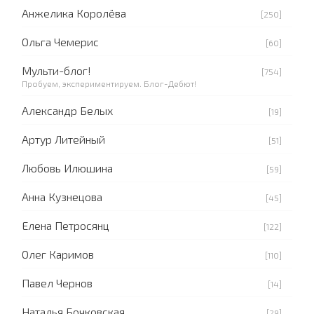
Анжелика Королёва
[250]
Ольга Чемерис
[60]
Мульти-блог!
[754]
Пробуем, экспериментируем. Блог-Дебют!
Александр Белых
[19]
Артур Литейный
[51]
Любовь Илюшина
[59]
Анна Кузнецова
[45]
Елена Петросянц
[122]
Олег Каримов
[110]
Павел Чернов
[14]
Наталья Бочковская
[29]