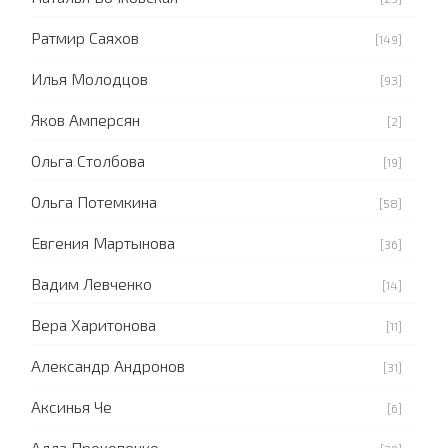
Ратмир Саяхов
[149]
Илья Молодцов
[93]
Яков Амперсян
[2]
Ольга Столбова
[19]
Ольга Потемкина
[58]
Евгения Мартынова
[36]
Вадим Левченко
[14]
Вера Харитонова
[11]
Александр Андронов
[31]
Аксинья Че
[6]
Алла Прокопенко