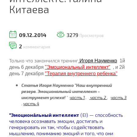
Китаева
09.12.2014
3279
Просмотров
2
комментария
Только что закончился тренинг
Игоря Науменко
1й
день 6 декабря
"Эмоциональный интеллект"
, и 2й
день 7 декабря
"Терапия внутреннего ребенка"
Статья Игоря Науменко "Наш внутренний
резерв. Эмоциональный интеллект –
инструмент успеха!
"
часть 1
,
часть 2
,
часть 3
,
часть 4
"Эмоциона́льный интеллект
(EI) — способность
человека осознавать эмоции, достигать и
генерировать их так, чтобы содействовать
мышлению, пониманию эмоций и того, что они