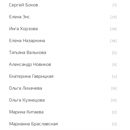
Сергей Боков
[7]
Елена Энс
[29]
Инга Хорзова
[28]
Елена Назаркина
[36]
Татьяна Валькова
[0]
Александр Новиков
[9]
Екатерина Гаврицкая
[4]
Ольга Лихачева
[16]
Ольга Кузнецова
[10]
Марина Китаева
[0]
Марианна Браславская
[11]