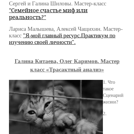
Сергей и Галина Шиловы. Мастер-класс
"Семейное счастье миф или
реальность?"
Лариса Малышева, Алексей Чащихин. Мастер-
класс
"Я-мой главный ресурс.Практикум по
изучению своей личности".
Галина Китаева, Олег Каримов. Мастер
класс «Трасактный анализ»
1
. Что
такое
Сценарий
жизни?
2.