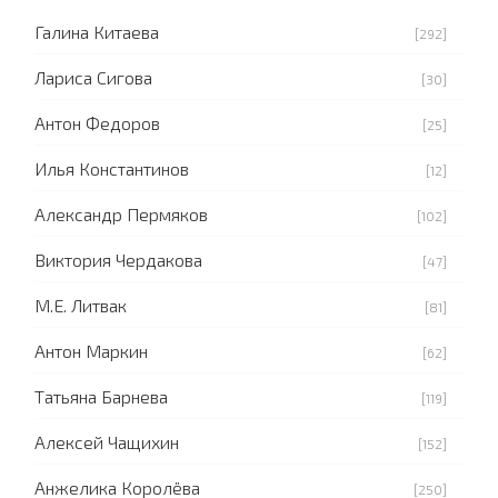
Галина Китаева
[292]
Лариса Сигова
[30]
Антон Федоров
[25]
Илья Константинов
[12]
Александр Пермяков
[102]
Виктория Чердакова
[47]
М.Е. Литвак
[81]
Антон Маркин
[62]
Татьяна Барнева
[119]
Алексей Чащихин
[152]
Анжелика Королёва
[250]