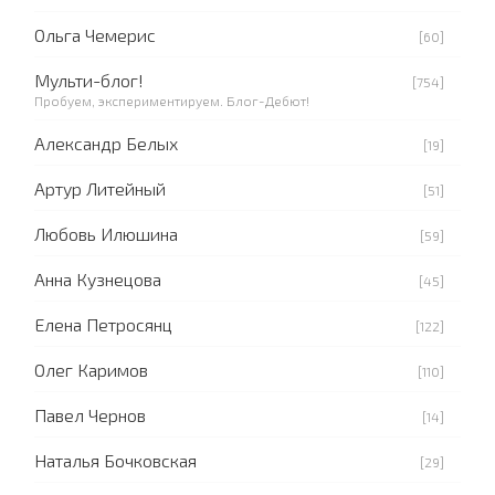
Ольга Чемерис
[60]
Мульти-блог!
[754]
Пробуем, экспериментируем. Блог-Дебют!
Александр Белых
[19]
Артур Литейный
[51]
Любовь Илюшина
[59]
Анна Кузнецова
[45]
Елена Петросянц
[122]
Олег Каримов
[110]
Павел Чернов
[14]
Наталья Бочковская
[29]