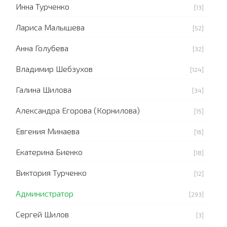
Инна Турченко
[13]
Лариса Малышева
[52]
Анна Голубева
[32]
Владимир Шебзухов
[124]
Галина Шилова
[34]
Александра Егорова (Корнилова)
[15]
Евгения Минаева
[16]
Екатерина Биенко
[18]
Виктория Турченко
[12]
Администратор
[293]
Сергей Шилов
[3]