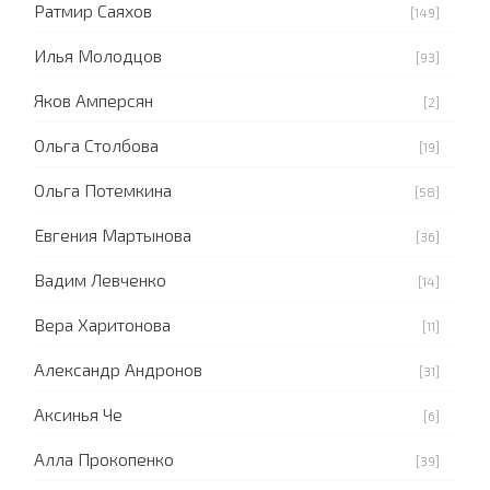
Ратмир Саяхов
[149]
Илья Молодцов
[93]
Яков Амперсян
[2]
Ольга Столбова
[19]
Ольга Потемкина
[58]
Евгения Мартынова
[36]
Вадим Левченко
[14]
Вера Харитонова
[11]
Александр Андронов
[31]
Аксинья Че
[6]
Алла Прокопенко
[39]