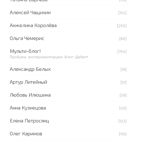
Алексей Чащихин
[152]
Анжелика Королёва
[250]
Ольга Чемерис
[60]
Мульти-блог!
[754]
Пробуем, экспериментируем. Блог-Дебют!
Александр Белых
[19]
Артур Литейный
[51]
Любовь Илюшина
[59]
Анна Кузнецова
[45]
Елена Петросянц
[122]
Олег Каримов
[110]