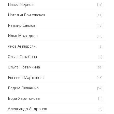
Павел Чернов
[14]
Наталья Бочковская
[29]
Ратмир Саяхов
[149]
Илья Молодцов
[93]
Яков Амперсян
[2]
Ольга Столбова
[19]
Ольга Потемкина
[58]
Евгения Мартынова
[36]
Вадим Левченко
[14]
Вера Харитонова
[11]
Александр Андронов
[31]