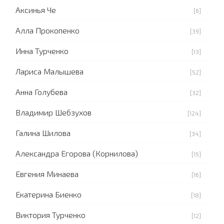
Аксинья Че
[6]
Алла Прокопенко
[39]
Инна Турченко
[13]
Лариса Малышева
[52]
Анна Голубева
[32]
Владимир Шебзухов
[124]
Галина Шилова
[34]
Александра Егорова (Корнилова)
[15]
Евгения Минаева
[16]
Екатерина Биенко
[18]
Виктория Турченко
[12]