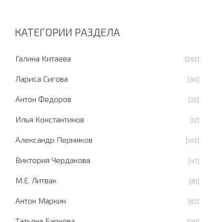
КАТЕГОРИИ РАЗДЕЛА
Галина Китаева
[292]
Лариса Сигова
[30]
Антон Федоров
[25]
Илья Константинов
[12]
Александр Пермяков
[102]
Виктория Чердакова
[47]
М.Е. Литвак
[81]
Антон Маркин
[62]
Татьяна Барнева
[119]