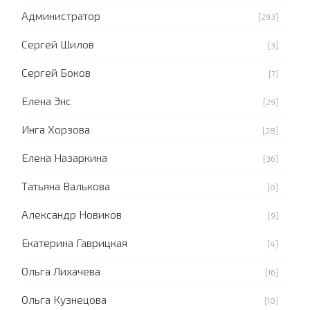
Администратор
[293]
Сергей Шилов
[3]
Сергей Боков
[7]
Елена Энс
[29]
Инга Хорзова
[28]
Елена Назаркина
[36]
Татьяна Валькова
[0]
Александр Новиков
[9]
Екатерина Гаврицкая
[4]
Ольга Лихачева
[16]
Ольга Кузнецова
[10]