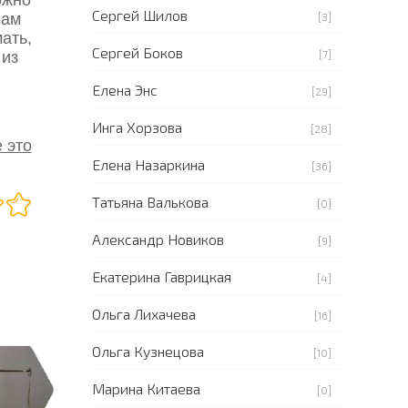
Сергей Шилов
сам
[3]
ать,
Сергей Боков
[7]
 из
Елена Энс
[29]
Инга Хорзова
[28]
 это
Елена Назаркина
[36]
Татьяна Валькова
[0]
Александр Новиков
[9]
Екатерина Гаврицкая
[4]
Ольга Лихачева
[16]
Ольга Кузнецова
[10]
Марина Китаева
[0]