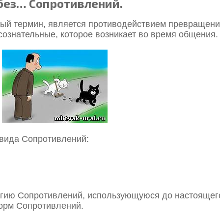
 без… Сопротивлений.
ный термин, является противодействием превращен
сознательные, которое возникает во время общения.
 вида Сопротивлений:
логию Сопротивлений, использующуюся до настоящег
орм Сопротивлений.