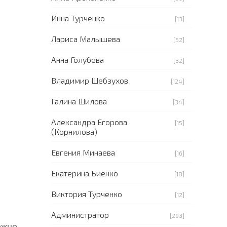
Инна Турченко
[13]
Лариса Малышева
[52]
Анна Голубева
[32]
Владимир Шебзухов
[124]
Галина Шилова
[34]
Александра Егорова
[15]
(Корнилова)
Евгения Минаева
[16]
Екатерина Биенко
[18]
Виктория Турченко
[12]
Администратор
[293]
ожно