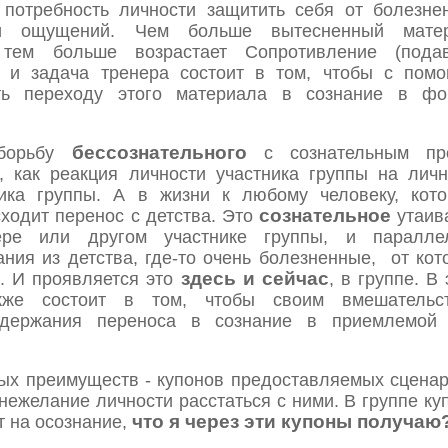
потребность личности защитить себя от болезне
 и ощущений. Чем больше вытесненный мате
 тем больше возрастает Сопротивление (подав
), и задача тренера состоит в том, чтобы с пом
ать переходу этого материала в сознание в фо
бессознательного
 борьбу
с сознательным пр
, как реакция личности участника группы на личн
ника группы. А в жизни к любому человеку, кото
сознательное
сходит перенос с детства. Это
утаив
ре или другом участнике группы, и паралле
ия из детства, где-то очень болезненные, от кот
здесь и сейчас
. И проявляется это
, в группе. В
кже состоит в том, чтобы своим вмешательс
содержания переноса в сознание в приемлемой
чных преимуществ - купонов предоставляемых сцена
 нежелание личности расстаться с ними. В группе ку
что я через эти купоны получаю
т на осознание,