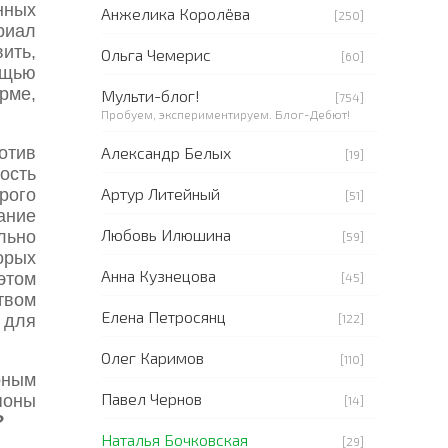
нных
Анжелика Королёва
[250]
риал
ить,
Ольга Чемерис
[60]
ощью
рме,
Мульти-блог!
[754]
Пробуем, экспериментируем. Блог-Дебют!
отив
Александр Белых
[19]
ость
Артур Литейный
рого
[51]
ание
Любовь Илюшина
льно
[59]
орых
Анна Кузнецова
 этом
[45]
твом
Елена Петросянц
 для
[122]
Олег Каримов
[110]
рным
Павел Чернов
поны
[14]
?
Наталья Бочковская
[29]