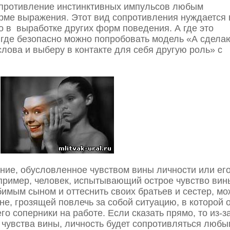
Сопротивление инстинктивных импульсов любым
рме выражения. Этот вид сопротивления нуждается 
о в выработке других форм поведения. А где это
, где безопасно можно попробовать модель «А сдела
слова и выберу в контакте для себя другую роль» с
ние, обусловленное чувством вины личности или ег
пример, человек, испытывающий острое чувство вин
имым сыном и оттеснить своих братьев и сестер, мо
е, грозящей повлечь за собой ситуацию, в которой 
о соперники на работе. Если сказать прямо, то из-за
 чувства вины, личность будет сопротивляться любы