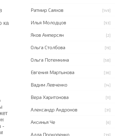
Ратмир Саяхов
в
[149]
Илья Молодцов
ю ка
[93]
Яков Амперсян
[2]
Ольга Столбова
[19]
Ольга Потемкина
[58]
Евгения Мартынова
[36]
Вадим Левченко
[14]
Вера Харитонова
[11]
о
ы
Александр Андронов
[31]
жет
он
Аксинья Че
[6]
 -
м
Алла Прокопенко
[39]