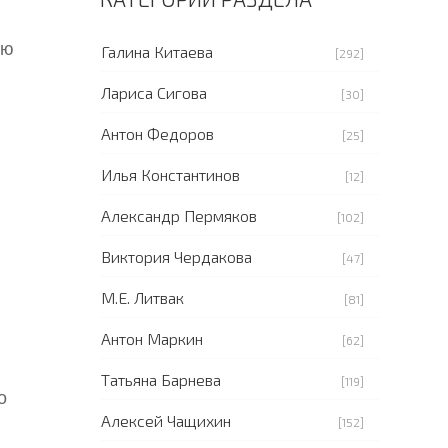
ию
Галина Китаева
[292]
Лариса Сигова
[30]
Антон Федоров
[25]
Илья Константинов
[12]
Александр Пермяков
[102]
Виктория Чердакова
[47]
М.Е. Литвак
[81]
Антон Маркин
[62]
Татьяна Барнева
[119]
о
Алексей Чащихин
[152]