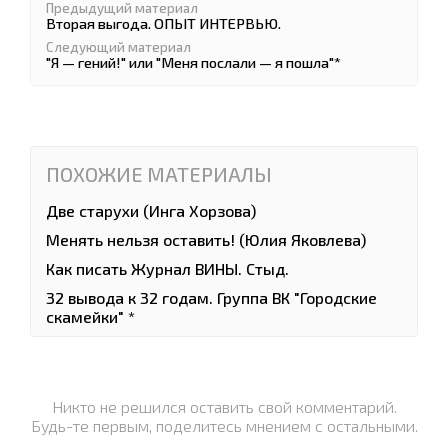
Предыдущий материал
Вторая выгода. ОПЫТ ИНТЕРВЬЮ.
Следующий материал
"Я — гений!" или "Меня послали — я пошла"*
ПОХОЖИЕ МАТЕРИАЛЫ
Две старухи (Инга Хорзова)
Менять нельзя оставить! (Юлия Яковлева)
Как писать Журнал ВИНЫ. Стыд.
32 вывода к 32 годам. Группа ВК "Городские
скамейки" *
Никто не решился оставить свой комментарий.
Будь-те первым, поделитесь мнением с остальными.