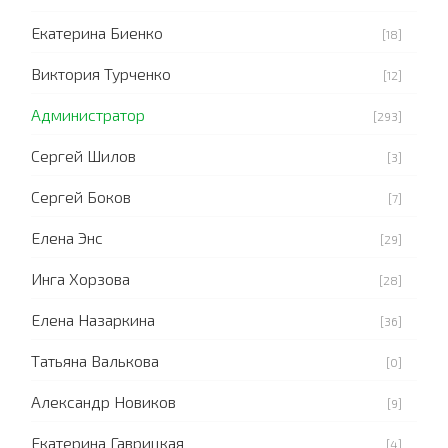
Екатерина Биенко
[18]
Виктория Турченко
[12]
Администратор
[293]
Сергей Шилов
[3]
Сергей Боков
[7]
Елена Энс
[29]
Инга Хорзова
[28]
Елена Назаркина
[36]
Татьяна Валькова
[0]
Александр Новиков
[9]
Екатерина Гаврицкая
[4]