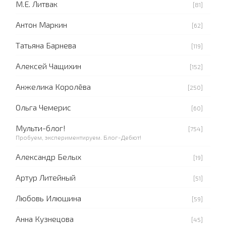
М.Е. Литвак
[81]
Антон Маркин
[62]
Татьяна Барнева
[119]
Алексей Чащихин
[152]
Анжелика Королёва
[250]
Ольга Чемерис
[60]
Мульти-блог!
[754]
Пробуем, экспериментируем. Блог-Дебют!
Александр Белых
[19]
Артур Литейный
[51]
Любовь Илюшина
[59]
Анна Кузнецова
[45]