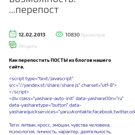
...перепост
12.02.2013
10830
Просмотров
Обсудить
Как перепостить ПОСТЫ из блогов нашего
сайта.
<script type="text/javascript"
src="//yandex.st/share/share.js" charset="utf-8">
</script>
<div class="yashare-auto-init" data-yasharel10n="ru"
data-yasharetype="button" data-
yasharequickservices="yaru,vkontakte,facebook,twitter,odn
Теги: литвак, кросс, эмоции, чувства человека,
психология, личность, характер, деятельность,