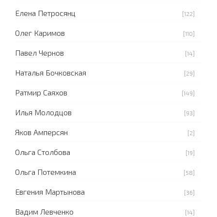
Елена Петросянц
[122]
Олег Каримов
[110]
Павел Чернов
[14]
Наталья Бочковская
[29]
Ратмир Саяхов
[149]
Илья Молодцов
[93]
Яков Амперсян
[2]
Ольга Столбова
[19]
Ольга Потемкина
[58]
Евгения Мартынова
[36]
Вадим Левченко
[14]