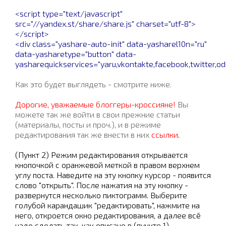
<script type="text/javascript"
src="//yandex.st/share/share.js" charset="utf-8">
</script>
<div class="yashare-auto-init" data-yasharel10n="ru"
data-yasharetype="button" data-
yasharequickservices="yaru,vkontakte,facebook,twitter,odn
Как это будет выглядеть - смотрите ниже.
Дорогие, уважаемые блоггеры-кроссияне!
Вы
можете так же войти в свои прежние статьи
(материалы, посты и проч.), и в режиме
редактирования так же внести в них
ссылки
.
(Пункт 2) Режим редактирования открывается
кнопочкой с оранжевой меткой в правом верхнем
углу поста. Наведите на эту кнопку курсор - появится
слово "открыть". После нажатия на эту кнопку -
развернутся несколько пиктограмм. Выберите
голубой карандашик "редактировать", нажмите на
него, откроется окно редактирования, а далее всё
надо сделать так, как описано в (пункте 1).