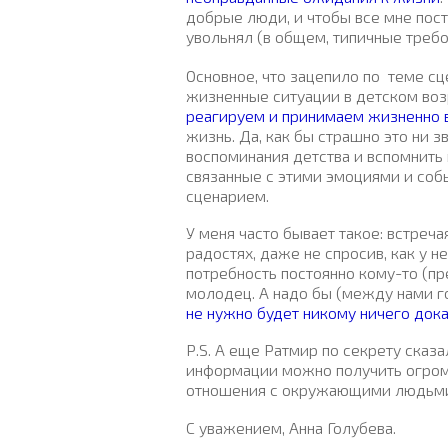
добрые люди, и чтобы все мне пост
увольнял (в общем, типичные треб
Основное, что зацепило по
теме сц
жизненные ситуации в детском возра
реагируем и принимаем жизненно
жизнь. Да, как бы страшно это ни з
воспоминания детства и вспомнить 
связанные с этими эмоциями и соб
сценарием.
У меня часто бывает такое: встреча
радостях, даже не спросив, как у н
потребность постоянно кому-то (пре
молодец. А надо бы (между нами г
не нужно будет никому ничего дока
P
.
S
. А еще Ратмир по секрету сказ
информации можно получить огром
отношения с окружающими людьми).
С уважением, Анна Голубева.