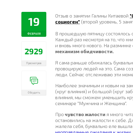
Отзыв о занятии Галины Китаевой
"
19
социоген"
(второй уровень, 5 заня
В прошедшую пятницу состоялось 
ФЕВРАЛЯ
Каждый раз несмотря на то, что кн
и вновь много нового. На разминке
2929
механизм обидчивости.
Я сама раньше обижалась буквально
Просмотров
провоцирую людей на это. Сама с
люди. Сейчас отслеживаю эти моме
Наиболее значимым и новым на заня
(круг влияния) и большой (круг за
Обсудить
влияния, мы сможем уменьшить круг
семинаре "Мужчина и Женщина".
Про
чувство жалости
я много чита
остановились на жалости к себе. Дл
жалела себя, буквально еле вышла
неоправданные ожидания к жизни
.