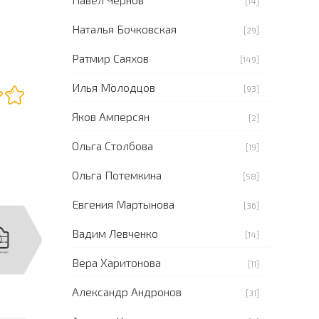
[14]
Наталья Бочковская
[29]
Ратмир Саяхов
[149]
Илья Молодцов
[93]
Яков Амперсян
[2]
Ольга Столбова
[19]
Ольга Потемкина
[58]
Евгения Мартынова
[36]
Вадим Левченко
[14]
Вера Харитонова
[11]
Александр Андронов
[31]