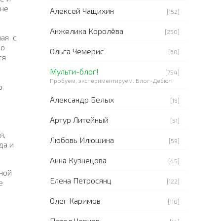
 не
Алексей Чащихин
[152]
Анжелика Королёва
[250]
ная с
но
Ольга Чемерис
[60]
ся
Мульти-блог!
[754]
Пробуем, экспериментируем. Блог-Дебют!
о
Александр Белых
[19]
Артур Литейный
[51]
я,
Любовь Илюшина
[59]
да и
Анна Кузнецова
[45]
нной
Елена Петросянц
[122]
е
Олег Каримов
[110]
Павел Чернов