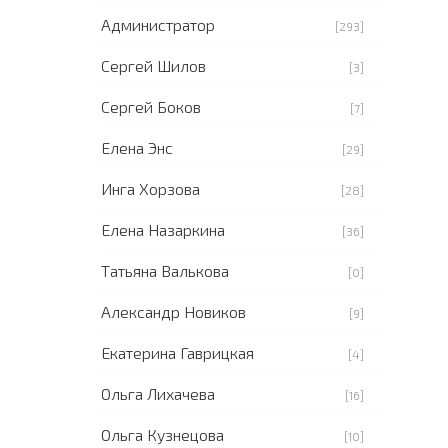
Администратор
[293]
Сергей Шилов
[3]
Сергей Боков
[7]
Елена Энс
[29]
Инга Хорзова
[28]
Елена Назаркина
[36]
Татьяна Валькова
[0]
Александр Новиков
[9]
Екатерина Гаврицкая
[4]
Ольга Лихачева
[16]
Ольга Кузнецова
[10]