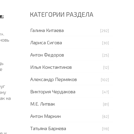
КАТЕГОРИИ РАЗДЕЛА
е:
Галина Китаева
[292]
».
новь
Лариса Сигова
[30]
Антон Федоров
[25]
дь
Илья Константинов
[12]
е
Александр Пермяков
[102]
руг
Виктория Чердакова
ону
[47]
ак на
М.Е. Литвак
[81]
Антон Маркин
[62]
Татьяна Барнева
[119]
е и