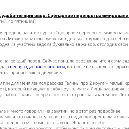
Судьба-не приговор. Сценарное перепрограммировани
тий, по пятницам):
очередное занятие курса «Сценарное перепрограммирование
иги Литвака зачитаны буквально до дыр, открываю для себя в
 одна из участниц задела буквально за живое, отследив свой
 на каждый повод. Сейчас пришло осознание, что я сама ве
оздаю
неоправданные ожидания,
которые не выполняют други
нты, прописываю в дневнике.
тии для меня явился рассказ Галины про 2 круга – малый к
бот), который вмещает в себя круг влияния. Лишь расширяя з
 забот. Галина говорит, что про это рассказывал Борис Литв
ла и много говорили на занятии, но в этот раз подробнее
я меня это очень актуально, т.к. в недавнем прошлом я очень
 из депрессии с помощью Галины. Жалость к себе –
 Конечно, мне же хочется, чтобы меня окружали только милы