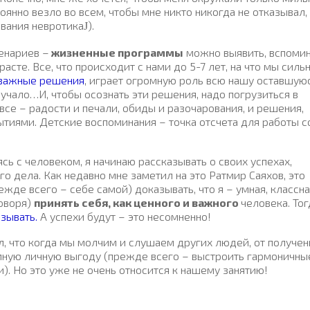
оянно везло во всем, чтобы мне никто никогда не отказывал,
ования невротика
).
J
енариев –
жизненные программы
можно выявить, вспоми
сте. Все, что происходит с нами до 5-7 лет, на что мы силь
 важные решения
, играет огромную роль всю нашу оставшую
вучало…И, чтобы осознать эти решения, надо погрузиться в
все – радости и печали, обиды и разочарования, и решения,
ытиями. Детские воспоминания – точка отсчета для работы с
ясь с человеком, я начинаю рассказывать о своих успехах,
его дела. Как недавно мне заметил на это Ратмир Саяхов, это
жде всего – себе самой) доказывать, что я – умная, классна
оворя)
принять себя, как ценного и важного
человека. Тог
зывать.
А успехи будут – это несомненно!
ал, что когда мы молчим и слушаем других людей, от получе
ную личную выгоду (прежде всего – выстроить гармоничны
 Но это уже не очень относится к нашему занятию!