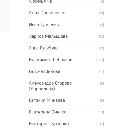
Аксинья Че
[6]
Алла Прокопенко
[39]
Инна Турченко
[13]
Лариса Малышева
[52]
Анна Голубева
[32]
Владимир Шебзухов
[124]
Галина Шилова
[34]
Александра Егорова
[15]
(Корнилова)
Евгения Минаева
[16]
Екатерина Биенко
[18]
Виктория Турченко
[12]