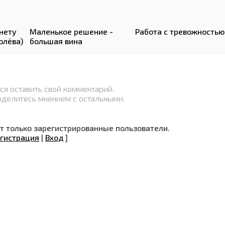
 нету
Маленькое решение -
Работа с тревожностью
олёва)
большая вина
ся оставить свой комментарий.
оделитесь мнением с остальными.
 только зарегистрированные пользователи.
гистрация
|
Вход
]