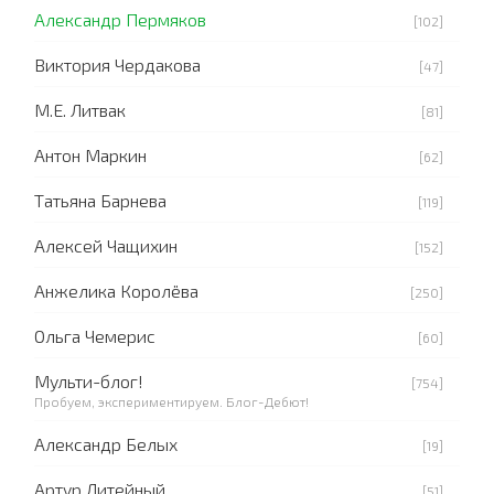
Александр Пермяков
[102]
Виктория Чердакова
[47]
М.Е. Литвак
[81]
Антон Маркин
[62]
Татьяна Барнева
[119]
Алексей Чащихин
[152]
Анжелика Королёва
[250]
Ольга Чемерис
[60]
Мульти-блог!
[754]
Пробуем, экспериментируем. Блог-Дебют!
Александр Белых
[19]
Артур Литейный
[51]