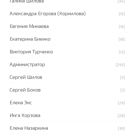
Галина Шилова
[34]
Александра Егорова (Корнилова)
[15]
Евгения Минаева
[16]
Екатерина Биенко
[18]
Виктория Турченко
[12]
Администратор
[293]
Сергей Шилов
[3]
Сергей Боков
[7]
Елена Энс
[29]
Инга Хорзова
[28]
Елена Назаркина
[36]