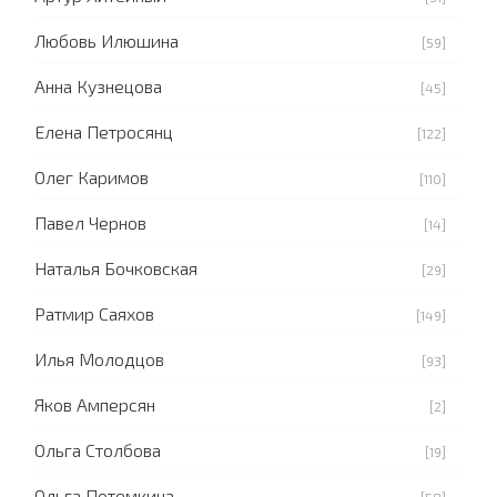
Любовь Илюшина
[59]
Анна Кузнецова
[45]
Елена Петросянц
[122]
Олег Каримов
[110]
Павел Чернов
[14]
Наталья Бочковская
[29]
Ратмир Саяхов
[149]
Илья Молодцов
[93]
Яков Амперсян
[2]
Ольга Столбова
[19]
Ольга Потемкина
[58]