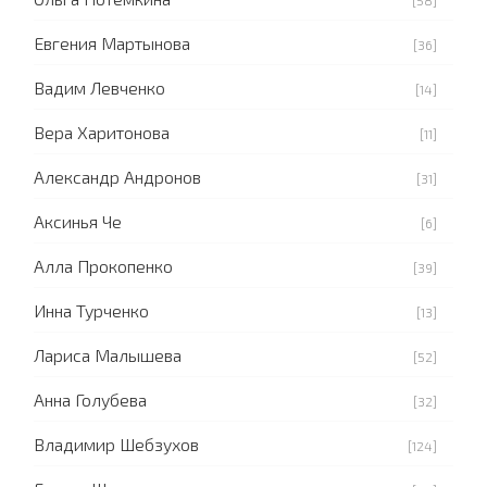
Евгения Мартынова
[36]
Вадим Левченко
[14]
Вера Харитонова
[11]
Александр Андронов
[31]
Аксинья Че
[6]
Алла Прокопенко
[39]
Инна Турченко
[13]
Лариса Малышева
[52]
Анна Голубева
[32]
Владимир Шебзухов
[124]