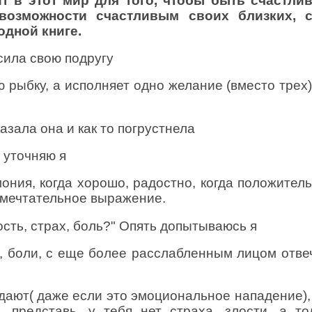
т в этот мир для того, чтобы быть счастли
возможности счастливым своих близких, 
одной книге.
сила свою подругу
 рыбку, а исполняет одно желание (вместо трех)
азала она и как то погрустнела
- уточняю я
мония, когда хорошо, радостно, когда положител
 мечтательное выражение.
лость, страх, боль?" Опять допытываюсь я
ха, боли, с еще более расслабленным лицом отве
адают( даже если это эмоциональное нападение),
 представь, у тебя нет страха, злости, а то