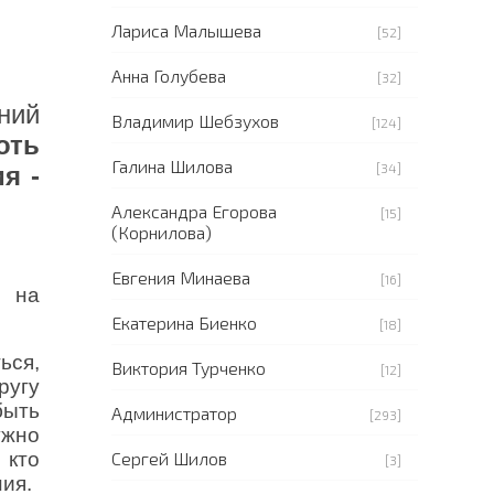
Лариса Малышева
[52]
Анна Голубева
[32]
ний
Владимир Шебзухов
[124]
оть
Галина Шилова
[34]
я -
Александра Егорова
[15]
(Корнилова)
Евгения Минаева
[16]
я на
Екатерина Биенко
[18]
ься,
Виктория Турченко
[12]
ругу
быть
Администратор
[293]
ужно
Сергей Шилов
 кто
[3]
ния.