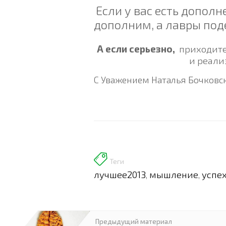
Если у
вас
есть дополн
дополним, а лавры поде
А если серьезно,
приходите
и реали
С Уважением Наталья Бочковс
Теги
лучшее2013
мышление
успе
,
,
Предыдущий материал