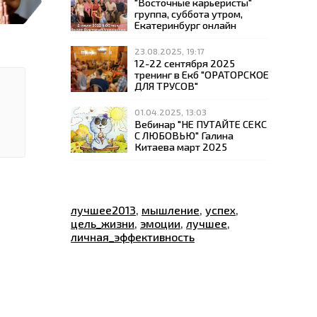
"Восточные карьеристы"
группа, суббота утром,
Екатеринбург онлайн
23.08.2025, 19:17
12-22 сентября 2025
тренинг в Екб "ОРАТОРСКОЕ
ДЛЯ ТРУСОВ"
01.04.2025, 13:03
Вебинар "НЕ ПУТАЙТЕ СЕКС
С ЛЮБОВЬЮ" Галина
Китаева март 2025
лучшее2013
,
мышление
,
успех
,
цель_жизни
,
эмоции
,
лучшее
,
личная_эффективность