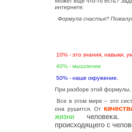
Может еще что-то есть? Зад
интернете:
Формула счастья? Пожалу
10% - это знания, навыки, у
40% - мышление
50% - наше окружение.
При разборе этой формулы, 
Все в этом мире – это сис
качест
она рушится. От
жизни
человека.
происходящего с чело