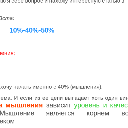
аю я себе вопрос и нахожу интересную статью в
йста:
10%-40%-50%
мения;
хочу начать именно с 40% (мышления).
тема. И если из ее цепи выпадает хоть один вин
ва мышления
зависит
уровень и качес
 Мышление является корнем вс
веком