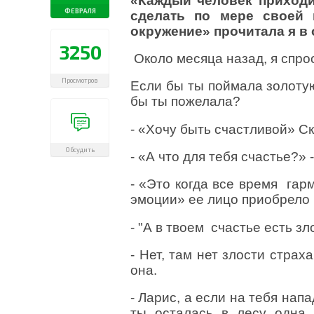
«Каждый человек приходи
ФЕВРАЛЯ
сделать по мере своей 
окружение» прочитала я в 
3250
Около месяца назад, я спро
Просмотров
Если бы ты поймала золотую
бы ты пожелала?
- «Хочу быть счастливой» Ск
Обсудить
- «А что для тебя счастье?» 
- «Это когда все время гар
эмоции» ее лицо приобрело
- "А в твоем счастье есть з
- Нет, там нет злости стра
она.
- Ларис, а если на тебя нап
ты осталась в лесу одна ,