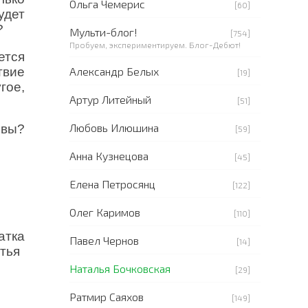
Ольга Чемерис
[60]
удет
?
Мульти-блог!
[754]
Пробуем, экспериментируем. Блог-Дебют!
ется
твие
Александр Белых
[19]
гое,
Артур Литейный
[51]
Любовь Илюшина
ивы?
[59]
Анна Кузнецова
[45]
Елена Петросянц
[122]
Олег Каримов
[110]
атка
Павел Чернов
[14]
тья
Наталья Бочковская
[29]
Ратмир Саяхов
[149]