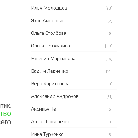
Илья Молодцов
[93]
Яков Амперсян
[2]
Ольга Столбова
[19]
Ольга Потемкина
[58]
Евгения Мартынова
[36]
Вадим Левченко
[14]
Вера Харитонова
[11]
Александр Андронов
[31]
тик,
Аксинья Че
[6]
тво
его
Алла Прокопенко
[39]
Инна Турченко
[13]