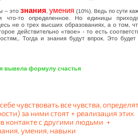
знания
умения
 – это
,
(10%). Ведь по сути ка
и что-то определенное. Но единицы приход
десь не о трех высших образованиях, а о том, ч
торое действительно «твое» - то есть соответст
стям,. Тогда и знания будут впрок. Это будет
 я вывела формулу счастья
ебе чувствовать все чувства, определя
ости) за ними стоят + реализация этих
в контакте с другими людьми +
ания, умения, навыки