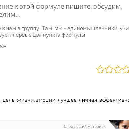
ение к этой формуле пишите, обсудим,
лим...
.
 к нам в группу
Там мы - единомышленники, уч
зуем первые два пункта формулы
кая
х
цель_жизни
эмоции
лучшее
личная_эффективн
,
,
,
,
Следующий материал