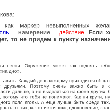
акова:
а как маркер невыполненных жела
сль
–
намерение
–
действие.
Если х
ет, то не придем к пункту назначени
ая песня. Окружение может как поднять теб
 «на дно».
шь жить. Каждый день каждому приходится общат
 друзьями. Поэтому очень важно быть в к
асти дальше, а не выделяться на фоне других, 
 потому что тебя не понимают. Как ни крути, н
дного поля ягоды. А еще лучше быть среди тех,
пать от них, как от источника, вдохновение, зна