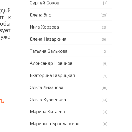
Сергей Боков
[7]
ждый
Елена Энс
[29]
ят к
тобы
Инга Хорзова
[28]
вует
 уже
Елена Назаркина
[36]
Татьяна Валькова
[0]
Александр Новиков
[9]
Екатерина Гаврицкая
[4]
Ольга Лихачева
[16]
ть
Ольга Кузнецова
[10]
Марина Китаева
[0]
Марианна Браславская
[11]