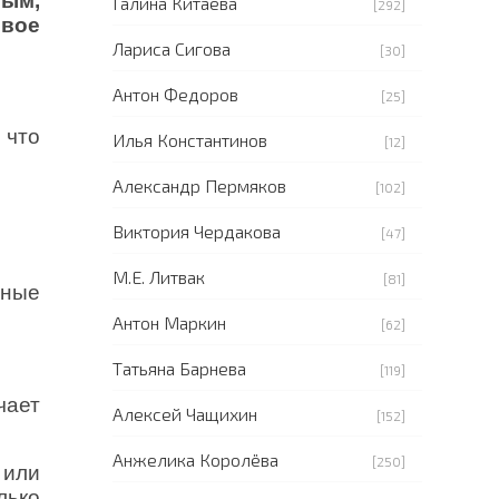
вым,
Галина Китаева
[292]
свое
Лариса Сигова
[30]
Антон Федоров
[25]
 что
Илья Константинов
[12]
Александр Пермяков
[102]
Виктория Чердакова
[47]
М.Е. Литвак
[81]
ьные
Антон Маркин
[62]
Татьяна Барнева
[119]
чает
Алексей Чащихин
[152]
Анжелика Королёва
[250]
 или
лько