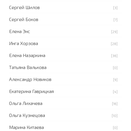
Сергей Шилов
[3]
Сергей Боков
[7]
Елена Энс
[29]
Инга Хорзова
[28]
Елена Назаркина
[36]
Татьяна Валькова
[0]
Александр Новиков
[9]
Екатерина Гаврицкая
[4]
Ольга Лихачева
[16]
Ольга Кузнецова
[10]
Марина Китаева
[0]