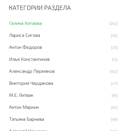
КАТЕГОРИИ РАЗДЕЛА
Галина Китаева
[292]
Лариса Сигова
[30]
Антон Федоров
[25]
Илья Константинов
[12]
Александр Пермяков
[102]
Виктория Чердакова
[47]
М.Е. Литвак
[81]
Антон Маркин
[62]
Татьяна Барнева
[119]
Алексей Чащихин