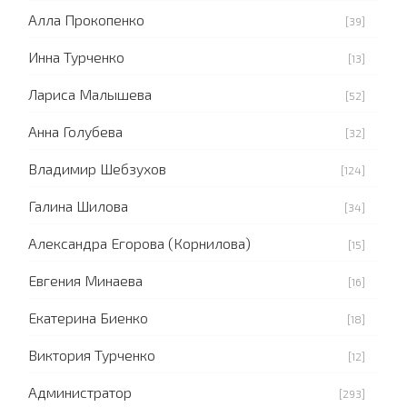
Алла Прокопенко
[39]
Инна Турченко
[13]
Лариса Малышева
[52]
Анна Голубева
[32]
Владимир Шебзухов
[124]
Галина Шилова
[34]
Александра Егорова (Корнилова)
[15]
Евгения Минаева
[16]
Екатерина Биенко
[18]
Виктория Турченко
[12]
Администратор
[293]