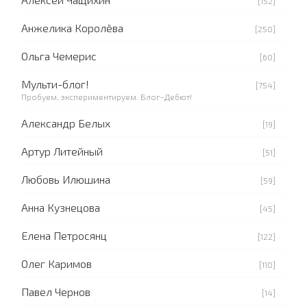
[152]
Анжелика Королёва
[250]
Ольга Чемерис
[60]
Мульти-блог!
[754]
Пробуем, экспериментируем. Блог-Дебют!
Александр Белых
[19]
Артур Литейный
[51]
Любовь Илюшина
[59]
Анна Кузнецова
[45]
Елена Петросянц
[122]
Олег Каримов
[110]
Павел Чернов
[14]