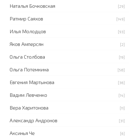
Наталья Бочковская
[29]
Ратмир Саяхов
[149]
Илья Молодцов
[93]
Яков Амперсян
[2]
Ольга Столбова
[19]
Ольга Потемкина
[58]
Евгения Мартынова
[36]
Вадим Левченко
[14]
Вера Харитонова
[11]
Александр Андронов
[31]
Аксинья Че
[6]