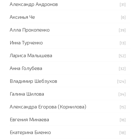
Александр Андронов
[31]
Аксинья Че
[6]
Алла Прокопенко
[39]
Инна Турченко
[13]
Лариса Малышева
[52]
Анна Голубева
[32]
Владимир Шебзухов
[124]
Галина Шилова
[34]
Александра Егорова (Корнилова)
[15]
Евгения Минаева
[16]
Екатерина Биенко
[18]