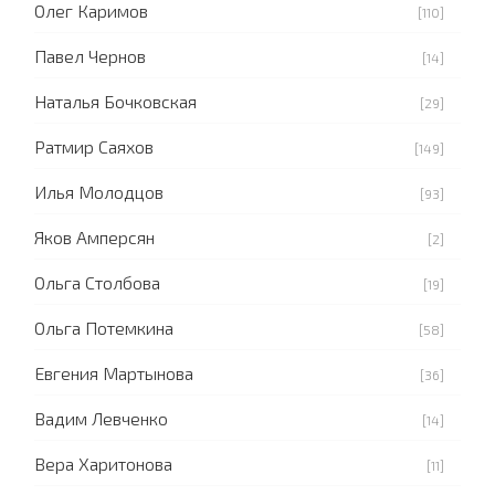
Олег Каримов
[110]
Павел Чернов
[14]
Наталья Бочковская
[29]
Ратмир Саяхов
[149]
Илья Молодцов
[93]
Яков Амперсян
[2]
Ольга Столбова
[19]
Ольга Потемкина
[58]
Евгения Мартынова
[36]
Вадим Левченко
[14]
Вера Харитонова
[11]