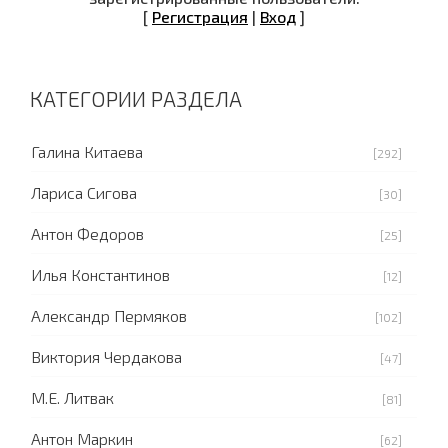
[
Регистрация
|
Вход
]
КАТЕГОРИИ РАЗДЕЛА
Галина Китаева
[292]
Лариса Сигова
[30]
Антон Федоров
[25]
Илья Константинов
[12]
Александр Пермяков
[102]
Виктория Чердакова
[47]
М.Е. Литвак
[81]
Антон Маркин
[62]