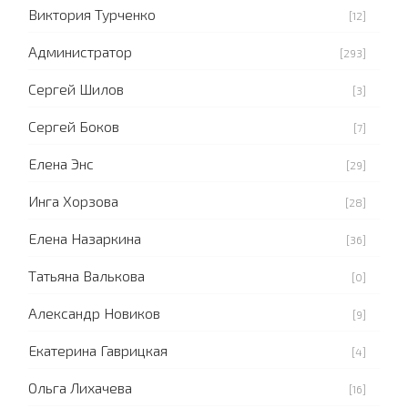
Виктория Турченко
[12]
Администратор
[293]
Сергей Шилов
[3]
Сергей Боков
[7]
Елена Энс
[29]
Инга Хорзова
[28]
Елена Назаркина
[36]
Татьяна Валькова
[0]
Александр Новиков
[9]
Екатерина Гаврицкая
[4]
Ольга Лихачева
[16]