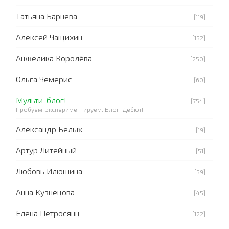
Татьяна Барнева
[119]
Алексей Чащихин
[152]
Анжелика Королёва
[250]
Ольга Чемерис
[60]
Мульти-блог!
[754]
Пробуем, экспериментируем. Блог-Дебют!
Александр Белых
[19]
Артур Литейный
[51]
Любовь Илюшина
[59]
Анна Кузнецова
[45]
Елена Петросянц
[122]