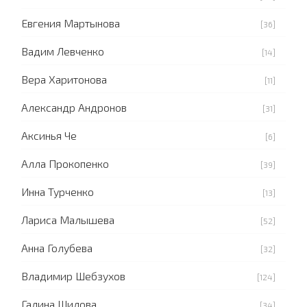
Евгения Мартынова
[36]
Вадим Левченко
[14]
Вера Харитонова
[11]
Александр Андронов
[31]
Аксинья Че
[6]
Алла Прокопенко
[39]
Инна Турченко
[13]
Лариса Малышева
[52]
Анна Голубева
[32]
Владимир Шебзухов
[124]
Галина Шилова
[34]