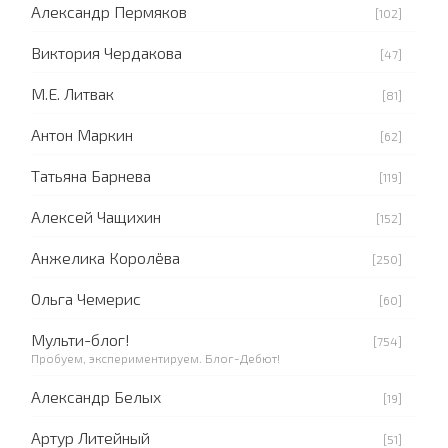
Александр Пермяков
[102]
Виктория Чердакова
[47]
М.Е. Литвак
[81]
Антон Маркин
[62]
Татьяна Барнева
[119]
Алексей Чащихин
[152]
Анжелика Королёва
[250]
Ольга Чемерис
[60]
Мульти-блог!
[754]
Пробуем, экспериментируем. Блог-Дебют!
Александр Белых
[19]
Артур Литейный
[51]