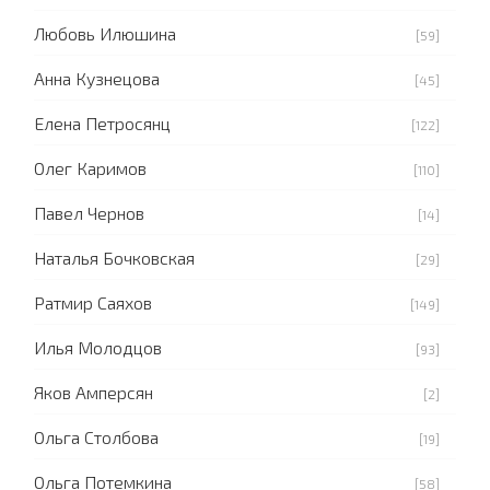
Любовь Илюшина
[59]
Анна Кузнецова
[45]
Елена Петросянц
[122]
Олег Каримов
[110]
Павел Чернов
[14]
Наталья Бочковская
[29]
Ратмир Саяхов
[149]
Илья Молодцов
[93]
Яков Амперсян
[2]
Ольга Столбова
[19]
Ольга Потемкина
[58]