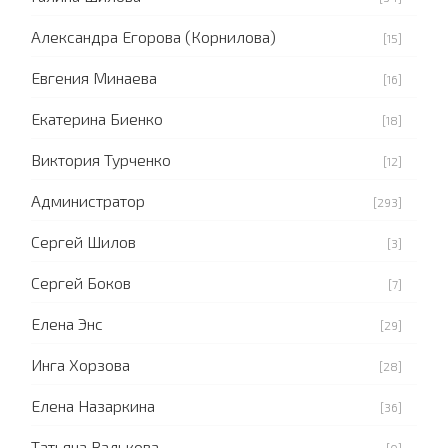
Александра Егорова (Корнилова)
[15]
Евгения Минаева
[16]
Екатерина Биенко
[18]
Виктория Турченко
[12]
Администратор
[293]
Сергей Шилов
[3]
Сергей Боков
[7]
Елена Энс
[29]
Инга Хорзова
[28]
Елена Назаркина
[36]
Татьяна Валькова