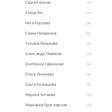
Сергей Боков
[7]
Елена Энс
[29]
Инга Хорзова
[28]
Елена Назаркина
[36]
Татьяна Валькова
[0]
Александр Новиков
[9]
Екатерина Гаврицкая
[4]
Ольга Лихачева
[16]
Ольга Кузнецова
[10]
Марина Китаева
[0]
Марианна Браславская
[11]