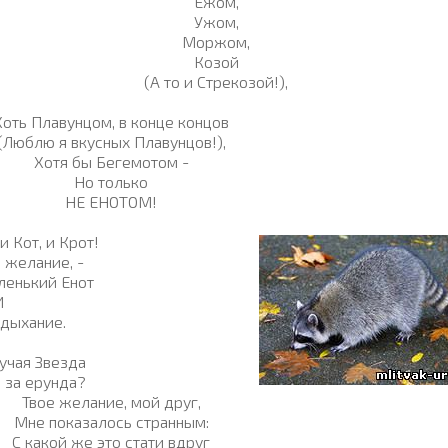
Ежом,
Ужом,
Моржом,
Козой
(А то и Стрекозой!),
Хоть Плавунцом, в конце концов
(Люблю я вкусных Плавунцов!),
Хотя бы Бегемотом -
Но только
НЕ ЕНОТОМ!
и Кот, и Крот!
 желание, -
ленький Енот
И
дыхание.
учая Звезда
о за ерунда?
Твое желание, мой друг,
Мне показалось странным:
С какой же это стати вдруг