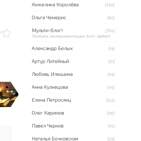
Анжелика Королёва
[250]
Ольга Чемерис
[60]
Мульти-блог!
[754]
Пробуем, экспериментируем. Блог-Дебют!
Александр Белых
[19]
Артур Литейный
[51]
Любовь Илюшина
[59]
Анна Кузнецова
[45]
Елена Петросянц
[122]
Олег Каримов
[110]
Павел Чернов
[14]
Наталья Бочковская
[29]