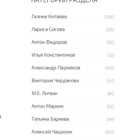
Галина Китаева
[292]
Лариса Сигова
[30]
Антон Федоров
[25]
Илья Константинов
[12]
Александр Пермяков
[102]
Виктория Чердакова
[47]
М.Е. Литвак
[81]
Антон Маркин
[62]
и
Татьяна Барнева
[119]
Алексей Чащихин
[152]