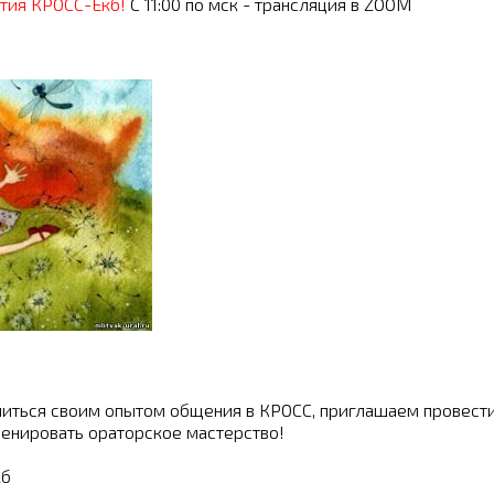
етия КРОСС-Екб!
С 11:00 по мск - трансляция в ZOOM
ться своим опытом общения в КРОСС, приглашаем провест
ренировать ораторское мастерство!
кб