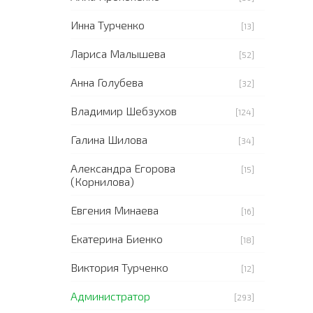
Инна Турченко
[13]
Лариса Малышева
[52]
Анна Голубева
[32]
Владимир Шебзухов
[124]
Галина Шилова
[34]
Александра Егорова
[15]
(Корнилова)
Евгения Минаева
[16]
Екатерина Биенко
[18]
Виктория Турченко
[12]
Администратор
[293]