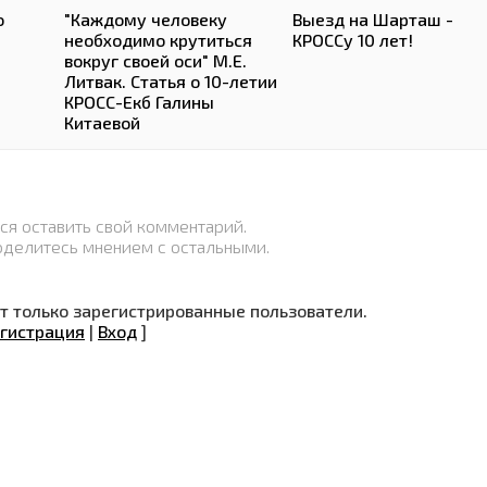
о
"Каждому человеку
Выезд на Шарташ -
необходимо крутиться
КРОССу 10 лет!
вокруг своей оси" М.Е.
Литвак. Статья о 10-летии
КРОСС-Екб Галины
Китаевой
ся оставить свой комментарий.
оделитесь мнением с остальными.
 только зарегистрированные пользователи.
гистрация
|
Вход
]