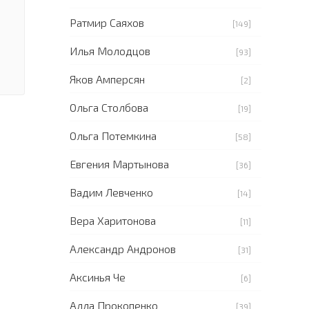
Ратмир Саяхов
[149]
Илья Молодцов
[93]
Яков Амперсян
[2]
Ольга Столбова
[19]
Ольга Потемкина
[58]
Евгения Мартынова
[36]
Вадим Левченко
[14]
Вера Харитонова
[11]
Александр Андронов
[31]
Аксинья Че
[6]
Алла Прокопенко
[39]