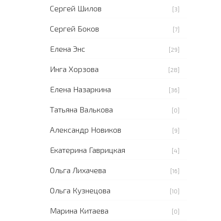
Сергей Шилов
[3]
Сергей Боков
[7]
Елена Энс
[29]
Инга Хорзова
[28]
Елена Назаркина
[36]
Татьяна Валькова
[0]
Александр Новиков
[9]
Екатерина Гаврицкая
[4]
Ольга Лихачева
[16]
Ольга Кузнецова
[10]
Марина Китаева
[0]