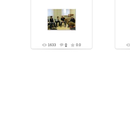
30.05.2011
АЧ
1633
0
0.0