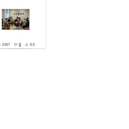
30.05.2011
АЧ
1567
0
0.0