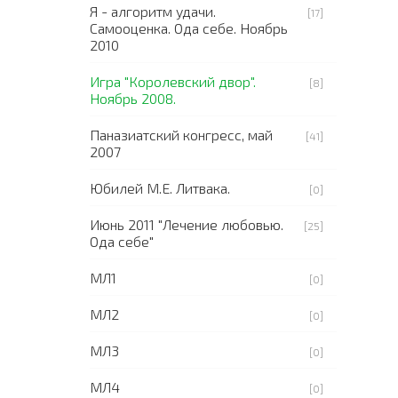
Я - алгоритм удачи.
[17]
Самооценка. Ода себе. Ноябрь
2010
Игра "Королевский двор".
[8]
Ноябрь 2008.
Паназиатский конгресс, май
[41]
2007
Юбилей М.Е. Литвака.
[0]
Июнь 2011 "Лечение любовью.
[25]
Ода себе"
МЛ1
[0]
МЛ2
[0]
МЛ3
[0]
МЛ4
[0]