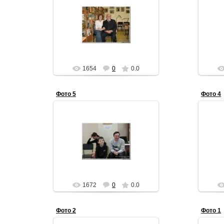
30.05.2011
АЧ
1654
0
0.0
Фото 5
Фото 4
30.05.2011
АЧ
1672
0
0.0
Фото 2
Фото 1