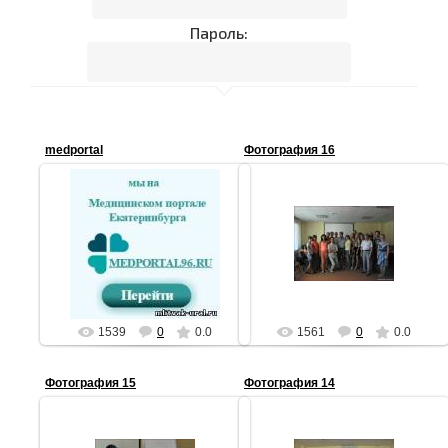
Пароль:
medportal
Фотография 16
06.06.2016
11.08.2012
mlitvak-ural
АЧ
1539
0
0.0
1561
0
0.0
Фотография 15
Фотография 14