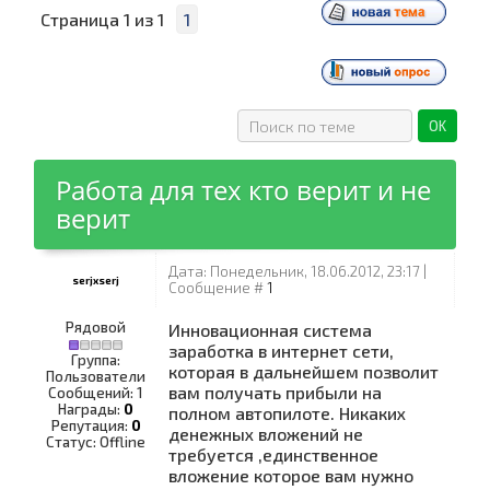
Страница
1
из
1
1
Работа для тех кто верит и не
верит
Дата: Понедельник, 18.06.2012, 23:17 |
serjxserj
Сообщение #
1
Рядовой
Инновационная система
заработка в интернет сети,
Группа:
которая в дальнейшем позволит
Пользователи
вам получать прибыли на
Сообщений:
1
Награды:
0
полном автопилоте. Никаких
Репутация:
0
денежных вложений не
Статус:
Offline
требуется ,единственное
вложение которое вам нужно