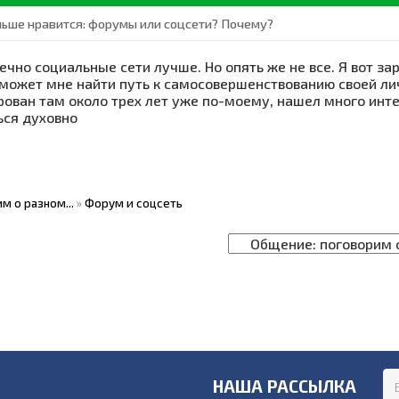
льше нравится: форумы или соцсети? Почему?
ечно социальные сети лучше. Но опять же не все. Я вот за
ожет мне найти путь к самосовершенствованию своей лично
рован там около трех лет уже по-моему, нашел много ин
ься духовно
м о разном...
»
Форум и соцсеть
НАША РАССЫЛКА