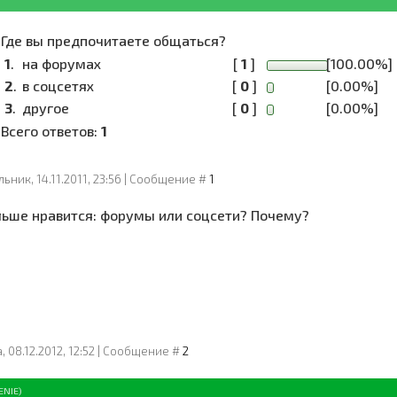
Где вы предпочитаете общаться?
1
.
на форумах
[
1
]
[100.00%]
2
.
в соцсетях
[
0
]
[0.00%]
3
.
другое
[
0
]
[0.00%]
Всего ответов:
1
ьник, 14.11.2011, 23:56 | Сообщение #
1
льше нравится: форумы или соцсети? Почему?
, 08.12.2012, 12:52 | Сообщение #
2
ENIE
)