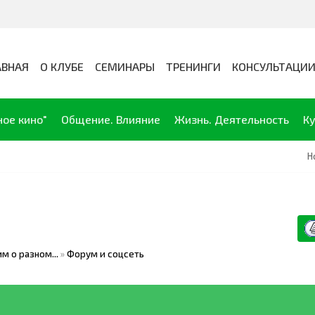
АВНАЯ
О КЛУБЕ
СЕМИНАРЫ
ТРЕНИНГИ
КОНСУЛЬТАЦИ
ное кино"
Общение. Влияние
Жизнь. Деятельность
Ку
Н
м о разном...
»
Форум и соцсеть