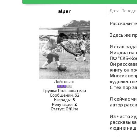
alper
Дата: Понедел
Расскажите,
Здесь же п
Я стал зад
Я ходил на
ПФ "СКБ-Ко
Он рассказ
книгу он п
Многих воп
художестве
Лейтенант
С тех пор з
Группа: Пользователи
Сообщений:
62
Я сейчас ч
Награды:
5
автор расс
Репутация:
2
Статус:
Offline
Из чисто х
рассказывае
люди в наш