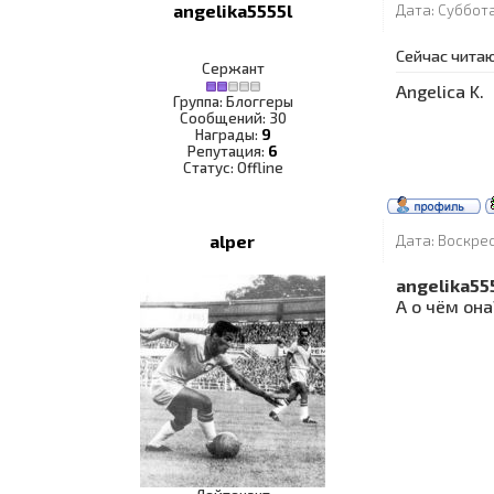
angelika5555l
Дата: Суббота
Сейчас чита
Сержант
Angelica K.
Группа: Блоггеры
Сообщений:
30
Награды:
9
Репутация:
6
Статус:
Offline
alper
Дата: Воскрес
angelika55
А о чём она