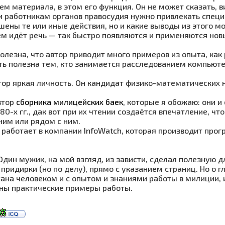
ем материала, в этом его функция. Он не может сказать, 
и работникам органов правосудия нужно привлекать специа
шены те или иные действия, но и какие выводы из этого мо
чём идёт речь — так быстро появляются и применяются нов
олезна, что автор приводит много примеров из опыта, как
ь полезна тем, кто занимается расследованием компьюте
тор яркая личность. Он кандидат физико-математических н
втор
сборника милицейских баек
, которые я обожаю: они и
80-х гг., дак вот при их чтении создаётся впечатление, чт
ним или рядом с ним.
н работает в компании InfoWatch, которая производит прог
Один мужик, на мой взгляд, из зависти, сделал полезную д
, придирки (но по делу), прямо с указанием страниц. Но о 
сана человеком и с опытом и знаниями работы в милиции, 
ны практические примеры работы.