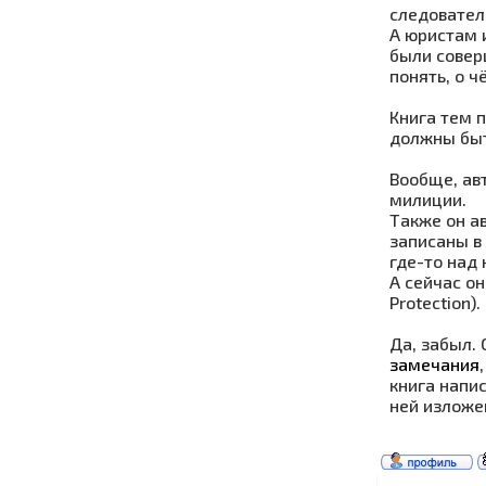
следовател
А юристам 
были совер
понять, о 
Книга тем п
должны быт
Вообще, ав
милиции.
Также он а
записаны в 
где-то над 
А сейчас о
Protection).
Да, забыл. 
замечания
книга напи
ней изложе