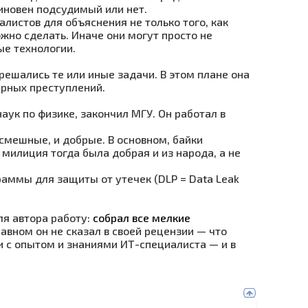
виновен подсудимый или нет.
листов для объяснения не только того, как
жно сделать. Иначе они могут просто не
ые технологии.
 решались те или иные задачи. В этом плане она
рных преступлений.
аук по физике, закончил МГУ. Он работал в
 смешные, и добрые. В основном, байки
о милиция тогда была добрая и из народа, а не
раммы для защиты от утечек (DLP = Data Leak
ля автора работу:
собрал все мелкие
главном он не сказал в своей рецензии — что
и с опытом и знаниями ИТ-специалиста — и в