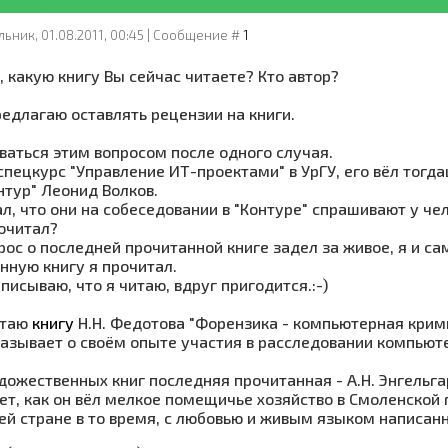
ьник, 01.08.2011, 00:45 | Сообщение #
1
 какую книгу Вы сейчас читаете? Кто автор?
редлагаю оставлять рецензии на книги.
аваться этим вопросом после одного случая.
 спецкурс "Управление ИТ-проектами" в УрГУ, его вёл тог
нтур" Леонид Волков.
ал, что они на собеседовании в "Контуре" спрашивают у ч
рочитал?
рос о последней прочитанной книге задел за живое, я и с
нную книгу я прочитал.
аписываю, что я читаю, вдруг пригодится.:-)
итаю
книгу
Н.Н. Федотова "Форензика - компьютерная крими
казывает о своём опыте участия в расследовании компьют
удожественных книг последняя прочитанная - А.Н. Энгельг
т, как он вёл мелкое помещичье хозяйство в Смоленской г
ей стране в то время, с любовью и живым языком написанн