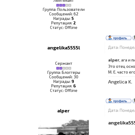
Лейтенант
Группа: Пользователи
Сообщений:
62
Награды:
5
Репутация:
2
Статус:
Offline
angelika5555l
Дата: Понедел
alper
, ага и
Сержант
Это отец осн
М. Е. часто е
Группа: Блоггеры
Сообщений:
30
Angelica K.
Награды:
9
Репутация:
6
Статус:
Offline
alper
Дата: Понедел
angelika55