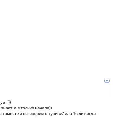
ует)))
знает, а я только начала))
 вместе и поговорим о тупике." или "Если когда-