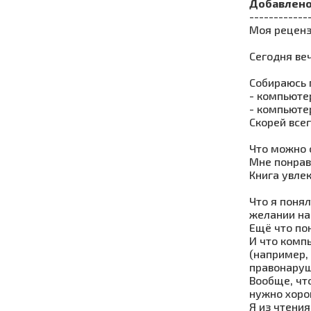
Добавлен
------------
Моя реценз
Сегодня ве
Собираюсь 
- компьюте
- компьюте
Скорей все
Что можно 
Мне понрав
Книга увлек
Что я понял
желании на
Ещё что по
И что комп
(например,
правонаруш
Вообще, чт
нужно хоро
Я из чтени