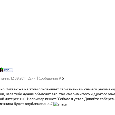
ьник, 12.09.2011, 22:44 | Сообщение #
6
, но Литвак же на этом основывает свои знания,и сам его рекоменд
а, Галя тебе лучше объяснит это, так как она и того и другого уже 
кой интересный. Например,пишет:"Сейчас я устал.Давайте соберемся
исанина будет опубликована..."