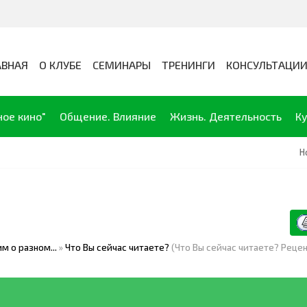
АВНАЯ
О КЛУБЕ
СЕМИНАРЫ
ТРЕНИНГИ
КОНСУЛЬТАЦИ
ное кино"
Общение. Влияние
Жизнь. Деятельность
Ку
Н
м о разном...
»
Что Вы сейчас читаете?
(Что Вы сейчас читаете? Рецен