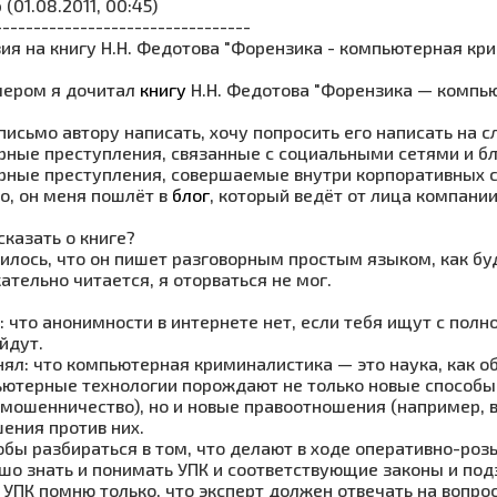
о
(01.08.2011, 00:45)
---------------------------------
ия на книгу Н.Н. Федотова "Форензика - компьютерная кри
чером я дочитал
книгу
Н.Н. Федотова "Форензика — компью
письмо автору написать, хочу попросить его написать на
рные преступления, связанные с социальными сетями и б
рные преступления, совершаемые внутри корпоративных сет
го, он меня пошлёт в
блог
, который ведёт от лица компании
сказать о книге?
илось, что он пишет разговорным простым языком, как бу
ательно читается, я оторваться не мог.
: что анонимности в интернете нет, если тебя ищут с пол
йдут.
нял: что компьютерная криминалистика — это наука, как о
ьютерные технологии порождают не только новые способ
 мошенничество), но и новые правоотношения (например,
ения против них.
обы разбираться в том, что делают в ходе оперативно-розы
шо знать и понимать УПК и соответствующие законы и под
я УПК помню только, что эксперт должен отвечать на вопр