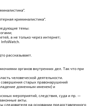
миналистика".
терная криминалистика".
 следующие темы:
логами;
ей, а не только через интернет;
 InfoWatch.
дто рассказывает.
номочиями органов внутренних дел. Так что при
бласть человеческой деятельности.
ы совершения старых правонарушений
 владение доменным именем) и
скных мероприятий, следствия, суда и пр. —
законные акты.
осы следователя на основании предоставленного