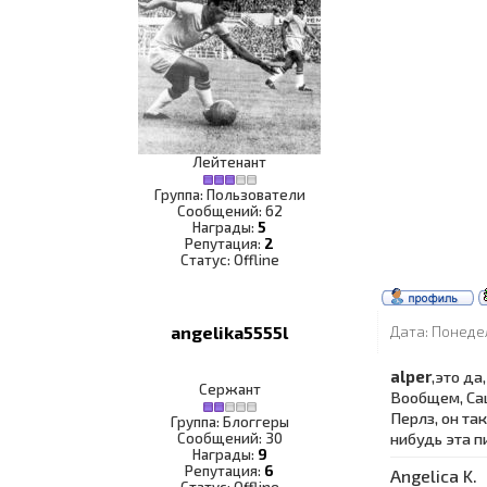
Лейтенант
Группа: Пользователи
Сообщений:
62
Награды:
5
Репутация:
2
Статус:
Offline
angelika5555l
Дата: Понедел
alper
,это да
Сержант
Вообщем, Саш
Перлз, он та
Группа: Блоггеры
нибудь эта п
Сообщений:
30
Награды:
9
Репутация:
6
Angelica K.