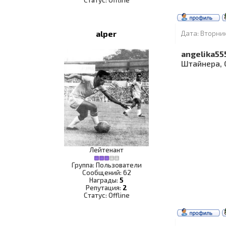
Статус:
Offline
alper
Дата: Вторник
angelika55
Штайнера, 
Лейтенант
Группа: Пользователи
Сообщений:
62
Награды:
5
Репутация:
2
Статус:
Offline