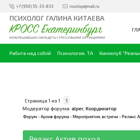
+7 (950) 55-33-833
nootop@mail.ru
ПСИХОЛОГ ГАЛИНА КИТАЕВА
КРОСС Екатеринбург
ГЛ
КЛУБ РЕШИВШИХ ОВЛАДЕТЬ СТРЕССОВЫМИ СИТУАЦИЯМИ
Работа над собой
Психология. ТА
Киноклуб "Реаль
Страница
1
из
1
1
Модератор форума:
alper
,
Координатор
Форум
»
Архив форума
»
Мероприятия, встречи
»
Релакс А
Релакс Актив поход