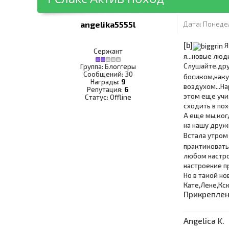
angelika5555l
Дата: Понедел
[b]
Я
Сержант
я...новые люд
Слушайте,дру
Группа: Блоггеры
Сообщений:
30
босиком,наку
Награды:
9
воздухом...На
Репутация:
6
этом еще учил
Статус:
Offline
сходить в пох
А еще мы,ког
на нашу друж
Встала утром 
практиковать
любом настрое
настроение п
Но в такой н
Кате,Лене,Кс
Прикрепле
Angelica K.