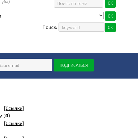
луба)
Поиск:
[
Ссылки
]
у
(
0
)
[
Ссылки
]