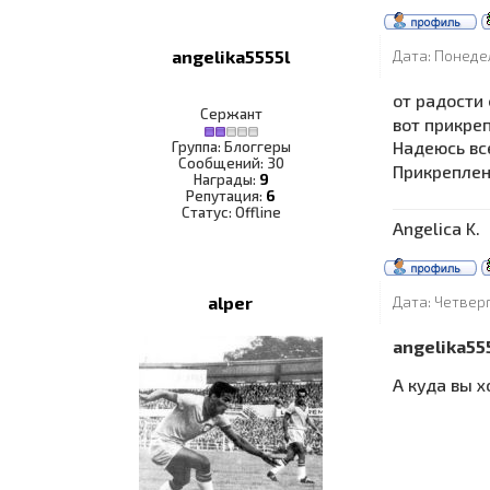
angelika5555l
Дата: Понедел
от радости
Сержант
вот прикре
Надеюсь вс
Группа: Блоггеры
Сообщений:
30
Прикрепле
Награды:
9
Репутация:
6
Статус:
Offline
Angelica K.
alper
Дата: Четверг
angelika55
А куда вы 