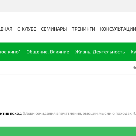
АВНАЯ
О КЛУБЕ
СЕМИНАРЫ
ТРЕНИНГИ
КОНСУЛЬТАЦИ
ное кино"
Общение. Влияние
Жизнь. Деятельность
Ку
Н
ктив поход
(Ваши ожидания,впечатления, эмоции,мысли о походах К