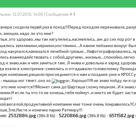
ьник, 12.07.2010, 14:00 | Сообщение #
1
 вчера сходила первй раз в поход!!!Перед походом переживала..разум
и..эмоции..надо ли это мне?
зья..это здорово..мы так нагулялись,насмеялись..аж до сих пор рот 
шались земляники,черники,костяники....А какие пейзажи вокруг был
род накупался,намазался лечебной грязью....Нафотографировались..пр
ись взаимодействовать с собой,другими...жизнью...спокойно,легко и 
од и знаю,как и чем заняться там...Я жива и довольна и заряд здоровь
да ехали в электричке-смеялись и отгадывали головоломку Леонида,
ную компанию,решили присоединится к нам и позднее уже к КРОССу
- мышцы ног тянет..охо хо
.Хорошо!!!Я не знаю пойду ли я с
 это мне хочется!!!Может сама до Шарташа схожу пешком...И я знаю,
нии.И если ты что то не хочешь,тебя поймут..и никто не будет заставл
ридет!
овой,веселой,продуктивной компании мне тоже очень понравилось!!
юше,Эле,Насте и конечно парню Ратмиру!!!
ния:
2532884.jpg
·
5220866.jpg
·
6511582.jpg
(384.8 Kb)
(384.8 Kb)