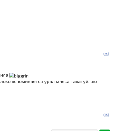
одила
плохо вспоминается урал мне..а таватуй...во