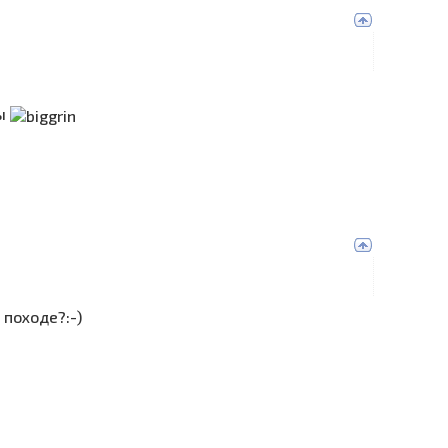
ны
 походе?:-)