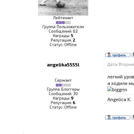
Лейтенант
Группа: Пользователи
Сообщений:
62
Награды:
5
Репутация:
2
Статус:
Offline
angelika5555l
Дата: Вторник
легкий уров
Сержант
а ходили мы
Группа: Блоггеры
Сообщений:
30
Награды:
9
Angelica K.
Репутация:
6
Статус:
Offline