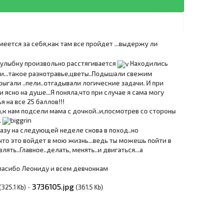
еется за себя,как там все пройдет ...выдержу ли
в улыбку произвольно расстягивается
Находились
и...такое разнотравье,цветы..Подышали свежим
ыгали ..пели..отгадывали логические задачи. И при
ясно на душе...Я поняла,что при случае я сама могу
я на все 25 баллов!!!
к нам подсели мама с дочкой..и,посмотрев со стороны
.
разу на следующей неделе снова в поход..но
что это войдет в мою жизнь...ведь ты можешь пойти в
ять..Главное..делать, менять..и двигаться...а
Спасибо Леониду и всем девчонкам
·
3736105.jpg
(325.1 Kb)
(361.5 Kb)