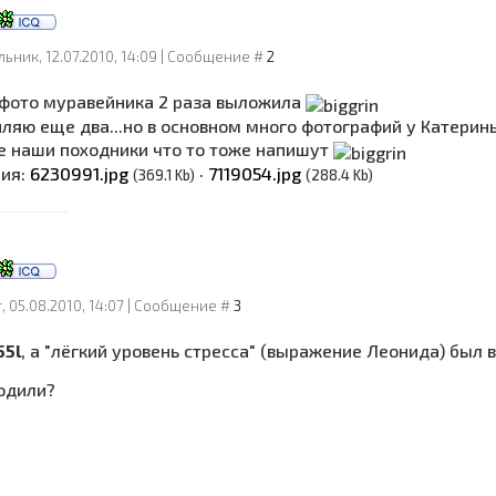
ьник, 12.07.2010, 14:09 | Сообщение #
2
 фото муравейника 2 раза выложила
пляю еще два...но в основном много фотографий у Катери
е наши походники что то тоже напишут
ния:
6230991.jpg
·
7119054.jpg
(369.1 Kb)
(288.4 Kb)
, 05.08.2010, 14:07 | Сообщение #
3
55l
, а "лёгкий уровень стресса" (выражение Леонида) был в
ходили?