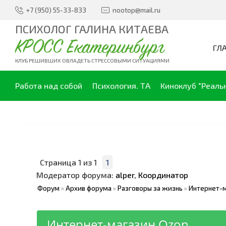
+7 (950) 55-33-833
nootop@mail.ru
ПСИХОЛОГ ГАЛИНА КИТАЕВА
КРОСС Екатеринбург
ГЛ
КЛУБ РЕШИВШИХ ОВЛАДЕТЬ СТРЕССОВЫМИ СИТУАЦИЯМИ
Работа над собой
Психология. ТА
Киноклуб "Реаль
Страница
1
из
1
1
Модератор форума:
alper
,
Координатор
Форум
»
Архив форума
»
Разговоры за жизнь
»
Интернет-м
Интернет-магазин Ozon