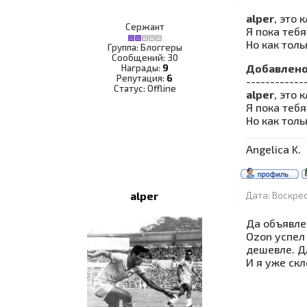
alper
, это 
Сержант
Я пока тебя
Но как толь
Группа: Блоггеры
Сообщений:
30
Добавлен
Награды:
9
Репутация:
6
------------
Статус:
Offline
alper
, это 
Я пока тебя
Но как толь
Angelica K.
alper
Дата: Воскрес
Да объявлен
Ozon успел
дешевле. Дл
И я уже ск