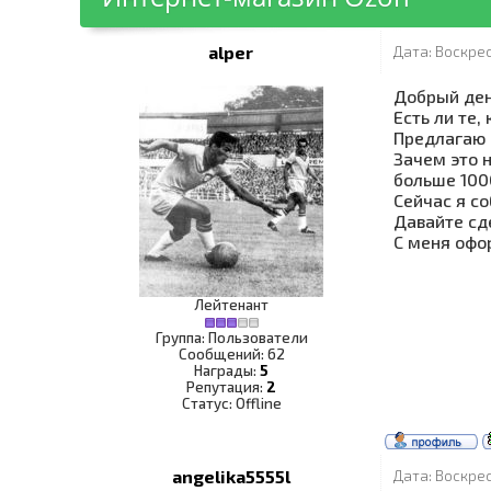
alper
Дата: Воскрес
Добрый ден
Есть ли те,
Предлагаю 
Зачем это 
больше 100
Сейчас я со
Давайте сд
С меня офо
Лейтенант
Группа: Пользователи
Сообщений:
62
Награды:
5
Репутация:
2
Статус:
Offline
angelika5555l
Дата: Воскрес