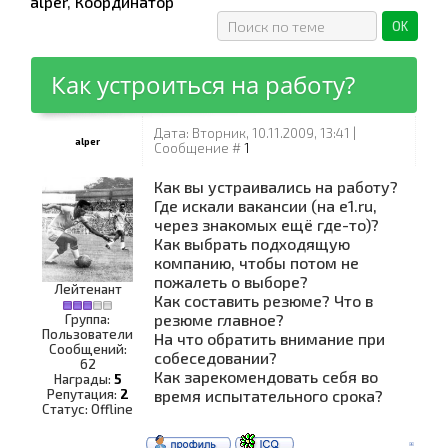
alper
,
Координатор
Как устроиться на работу?
Дата: Вторник, 10.11.2009, 13:41 |
alper
Сообщение #
1
Как вы устраивались на работу?
Где искали вакансии (на e1.ru,
через знакомых ещё где-то)?
Как выбрать подходящую
компанию, чтобы потом не
пожалеть о выборе?
Лейтенант
Как составить резюме? Что в
резюме главное?
Группа:
Пользователи
На что обратить внимание при
Сообщений:
собеседовании?
62
Как зарекомендовать себя во
Награды:
5
Репутация:
2
время испытательного срока?
Статус:
Offline