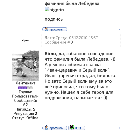
фамилия была Лебедева
подпись
Дата: Среда, 08.12.2010, 15:57 |
alper
Сообщение #
3
Rimo
, да, забавное совпадение,
что фамилия была Лебедева.:-))
А у меня любимая сказка -
"Иван-царевич и Серый волк".
Иван-царевич страдал, бедняга.
Но зато Серый волк ему за это
Лейтенант
всё приносил, что тому было
нужно. Нашёл я себе героя для
Группа:
Пользователи
подражания, называется.:-))
Сообщений:
62
Награды:
5
Репутация:
2
Статус:
Offline