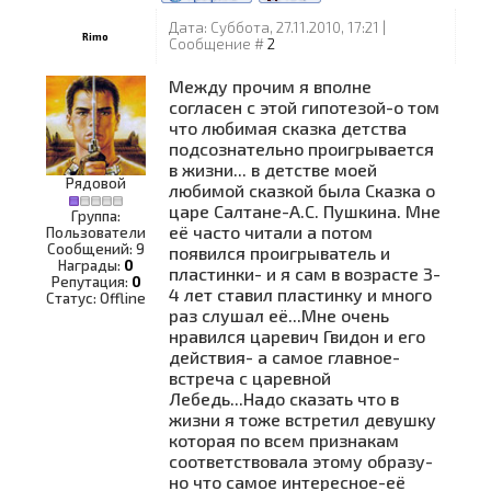
Дата: Суббота, 27.11.2010, 17:21 |
Rimo
Сообщение #
2
Между прочим я вполне
согласен с этой гипотезой-о том
что любимая сказка детства
подсознательно проигрывается
в жизни... в детстве моей
Рядовой
любимой сказкой была Сказка о
царе Салтане-А.С. Пушкина. Мне
Группа:
её часто читали а потом
Пользователи
Сообщений:
9
появился проигрыватель и
Награды:
0
пластинки- и я сам в возрасте 3-
Репутация:
0
4 лет ставил пластинку и много
Статус:
Offline
раз слушал её...Мне очень
нравился царевич Гвидон и его
действия- а самое главное-
встреча с царевной
Лебедь...Надо сказать что в
жизни я тоже встретил девушку
которая по всем признакам
соответствовала этому образу-
но что самое интересное-её