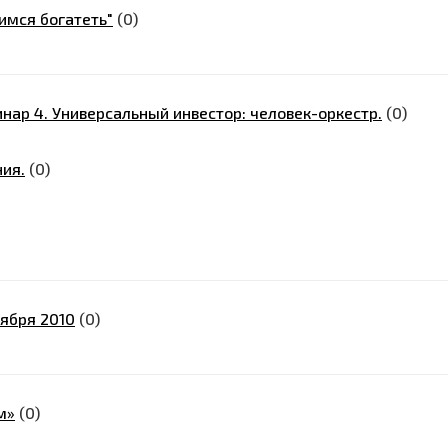
имся богатеть"
(0)
нар 4. Универсальный инвестор: человек-оркестр.
(0)
ия.
(0)
тября 2010
(0)
м»
(0)