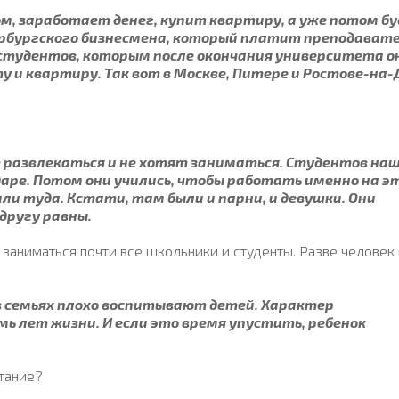
, заработает денег, купит квартиру, а уже потом б
ербургского бизнесмена, который платит преподават
р студентов, которым после окончания университета о
у и квартиру. Так вот в Москве, Питере и Ростове-на-
развлекаться и не хотят заниматься. Студентов наш
одаре. Потом они учились, чтобы работать именно на 
ли туда. Кстати, там были и парни, и девушки. Они
 другу равны.
т заниматься почти все школьники и студенты. Разве человек
в семьях плохо воспитывают детей. Характер
мь лет жизни. И если это время упустить, ребенок
итание?