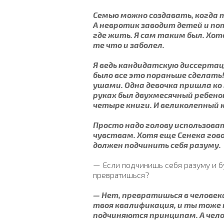
Семью можно создавать, когда т
А невротик заводит детей и по
где жить. Я сам таким был. Хо
те что и заболел.
Я ведь кандидатскую диссертаци
было все это пораньше сделать!
ушами. Одна девочка пришла ко 
руках был двухмесячный ребено
четыре книги. И великолепный
Просто надо голову использова
чувствам. Хотя еще Сенека гов
должен подчинить себя разуму.
— Если подчинишь себя разуму и б
превратишься?
— Нет, превратишься в человека
твоя квалификация, и ты тоже 
подчиняются принципам. А чело