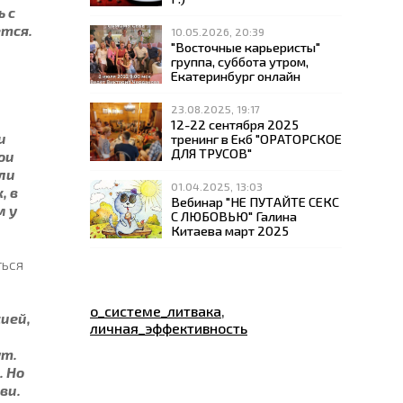
 с
ется.
10.05.2026, 20:39
"Восточные карьеристы"
группа, суббота утром,
Екатеринбург онлайн
23.08.2025, 19:17
12-22 сентября 2025
и
тренинг в Екб "ОРАТОРСКОЕ
ДЛЯ ТРУСОВ"
ои
ли
01.04.2025, 13:03
, в
Вебинар "НЕ ПУТАЙТЕ СЕКС
м у
С ЛЮБОВЬЮ" Галина
Китаева март 2025
ться
о_системе_литвака
,
ией,
личная_эффективность
ут.
. Но
ви.