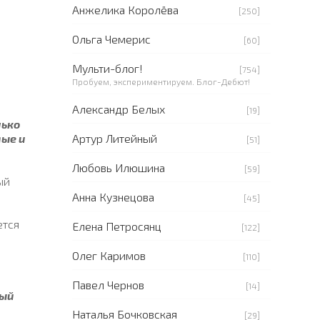
Анжелика Королёва
[250]
Ольга Чемерис
[60]
Мульти-блог!
[754]
Пробуем, экспериментируем. Блог-Дебют!
Александр Белых
[19]
лько
мые и
Артур Литейный
[51]
Любовь Илюшина
[59]
ый
Анна Кузнецова
[45]
ется
Елена Петросянц
[122]
Олег Каримов
[110]
Павел Чернов
[14]
рый
Наталья Бочковская
[29]