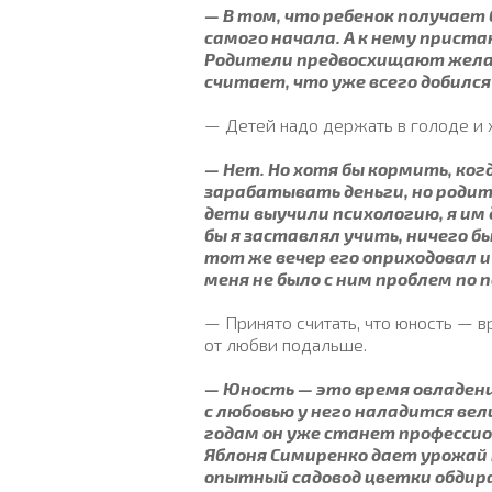
— В том, что ребенок получает
самого начала. А к нему прист
Родители предвосхищают желани
считает, что уже всего добился
— Детей надо держать в голоде и 
— Нет. Но хотя бы кормить, ко
зарабатывать деньги, но родит
дети выучили психологию, я им 
бы я заставлял учить, ничего б
тот же вечер его оприходовал и
меня не было с ним проблем по
— Принято считать, что юность — в
от любви подальше.
— Юность — это время овладени
с любовью у него наладится вел
годам он уже станет профессио
Яблоня Симиренко дает урожай 
опытный садовод цветки обдир