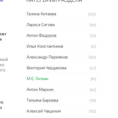
Галина Китаева
[292]
Лариса Сигова
[30]
евт
Антон Федоров
[25]
а
Илья Константинов
[12]
Александр Пермяков
[102]
нный
ько
Виктория Чердакова
[47]
ого
М.Е. Литвак
[81]
Антон Маркин
[62]
Татьяна Барнева
[119]
о.
и
Алексей Чащихин
[152]