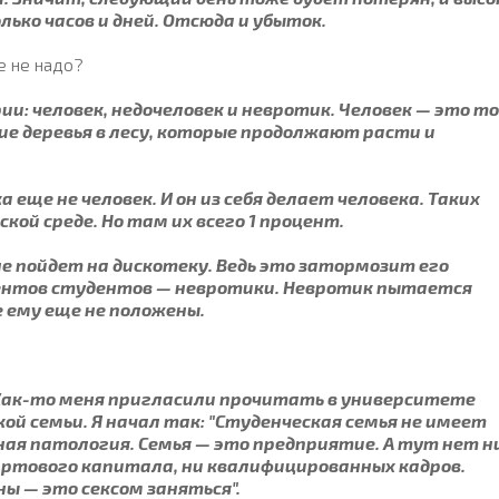
ько часов и дней. Отсюда и убыток.
е не надо?
и: человек, недочеловек и невротик. Человек — это т
ие деревья в лесу, которые продолжают расти и
 еще не человек. И он из себя делает человека. Таких
кой среде. Но там их всего 1 процент.
е пойдет на дискотеку. Ведь это затормозит его
центов студентов — невротики. Невротик пытается
 ему еще не положены.
 Как-то меня пригласили прочитать в университете
ой семьи. Я начал так: "Студенческая семья не имеет
ная патология. Семья — это предприятие. А тут нет н
артового капитала, ни квалифицированных кадров.
ны — это сексом заняться".