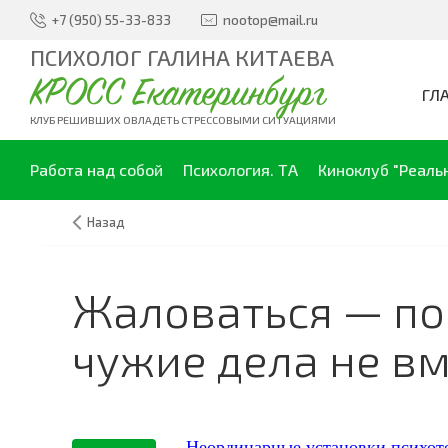
+7 (950) 55-33-833
nootop@mail.ru
ПСИХОЛОГ ГАЛИНА КИТАЕВА
КРОСС Екатеринбург
ГЛ
КЛУБ РЕШИВШИХ ОВЛАДЕТЬ СТРЕССОВЫМИ СИТУАЦИЯМИ
Работа над собой
Психология. ТА
Киноклуб "Реаль
Назад
Жаловаться — пос
чужие дела не вм
Неординарные установки психот