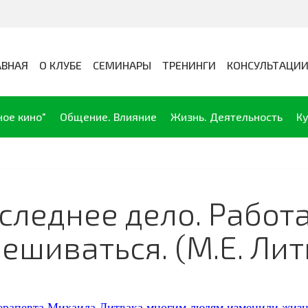
АВНАЯ
О КЛУБЕ
СЕМИНАРЫ
ТРЕНИНГИ
КОНСУЛЬТАЦИ
ное кино"
Общение. Влияние
Жизнь. Деятельность
Ку
леднее дело. Работа
ешиваться. (М.Е. Лит
ерапевта Михаила Литвака многим людям изменили жизн