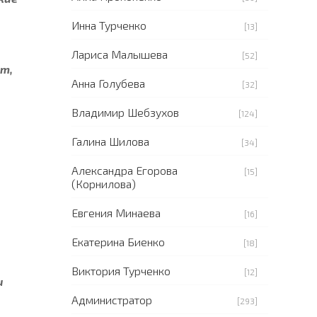
Инна Турченко
[13]
Лариса Малышева
[52]
от,
Анна Голубева
[32]
Владимир Шебзухов
[124]
Галина Шилова
[34]
Александра Егорова
[15]
(Корнилова)
Евгения Минаева
[16]
Екатерина Биенко
[18]
Виктория Турченко
[12]
и
Администратор
[293]