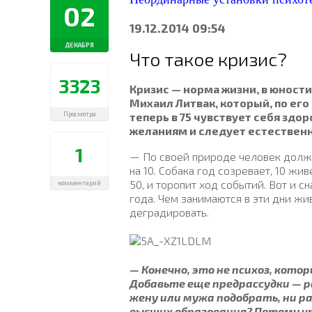
02
19.12.2014 09:54
ДЕКАБРЯ
Что такое кризис?
3323
Кризис — норма жизни, в юност
Михаил Литвак, который, по его 
теперь в 75 чувствует себя здор
Просмотра
желаниям и следует естествен
1
— По своей природе человек долже
на 10. Собака год созревает, 10 жи
50, и торопит ход событий. Вот и 
комментарий
года. Чем занимаются в эти дни ж
деградировать.
— Конечно, это не психоз, котор
Добавьте еще предрассудки — ра
жену или мужа подобрать, ни р
высших образования? Потому чт