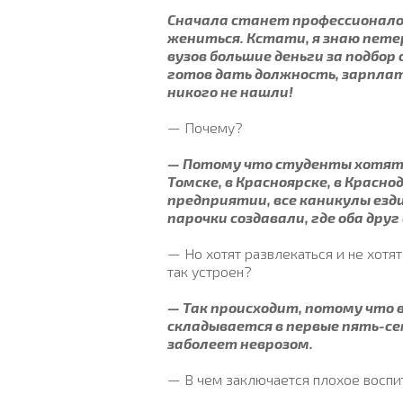
Сначала станет профессионалом
жениться. Кстати, я знаю пет
вузов большие деньги за подбо
готов дать должность, зарплат
никого не нашли!
— Почему?
— Потому что студенты хотят 
Томске, в Красноярске, в Красн
предприятии, все каникулы езди
парочки создавали, где оба друг
— Но хотят развлекаться и не хотя
так устроен?
— Так происходит, потому что 
складывается в первые пять-се
заболеет неврозом.
— В чем заключается плохое восп