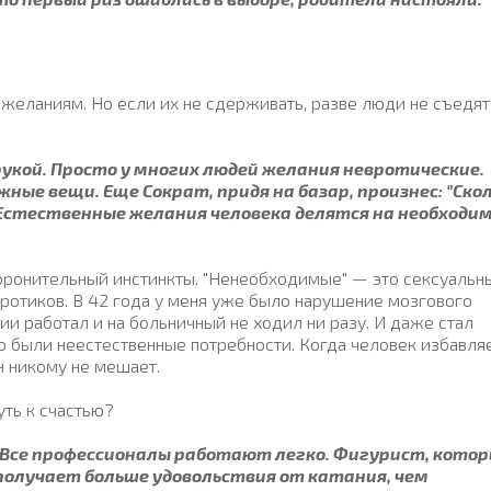
желаниям. Но если их не сдерживать, разве люди не съедят
д рукой. Просто у многих людей желания невротические.
ые вещи. Еще Сократ, придя на базар, произнес: "Ско
 Естественные желания человека делятся на необходи
ронительный инстинкты. "Ненеобходимые" — это сексуальн
вротиков. В 42 года у меня уже было нарушение мозгового
ии работал и на больничный не ходил ни разу. И даже стал
о были неестественные потребности. Когда человек избавля
н никому не мешает.
уть к счастью?
 Все профессионалы работают легко. Фигурист, кото
получает больше удовольствия от катания, чем