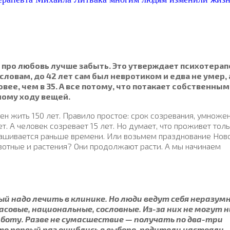
и про любовь лучше забыть. Это утверждает психотерап
словам, до 42 лет сам был невротиком и едва не умер, 
овее, чем в 35. А все потому, что потакает собственным
ному ходу вещей.
н жить 150 лет. Правило простое: срок созревания, умноже
вет. А человек созревает 15 лет. Но думает, что проживет тол
снашивается раньше времени. Или возьмем празднование Нов
ивотные и растения? Они продолжают расти. А мы начинаем
ый надо лечить в клинике. Но люди ведут себя неразумн
совые, национальные, сословные. Из-за них не могут н
аботу. Разве не сумасшествие — получать по два-три
о первый раз ошиблись в выборе, родители настояли.