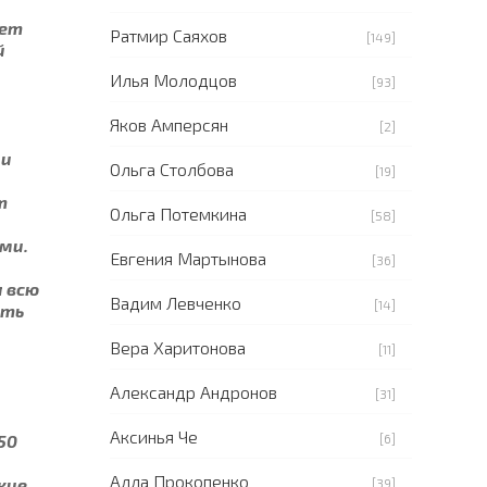
нет
Ратмир Саяхов
[149]
й
Илья Молодцов
[93]
Яков Амперсян
[2]
 и
Ольга Столбова
[19]
т
Ольга Потемкина
[58]
ми.
Евгения Мартынова
[36]
 всю
Вадим Левченко
[14]
ать
Вера Харитонова
[11]
Александр Андронов
[31]
Аксинья Че
50
[6]
Алла Прокопенко
кие
[39]