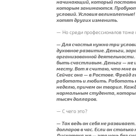
начинающий, который постоянно
которым занимаются. Пробуют о
условий. Условия великолепные!
хотят других изменить.
— Но среди профессионалов тоже м
— Для счастья нужно три услов
духовное развитие. Деньги, за
организованной деятельности. 
быть счастливым. Деньги — не ц
месту. Вот я считаю, что мне 
Сейчас она — в Ростове. Фрейд 
работать и любить. Работать 
неделю, причем он творил. Кажд
нормальным студента, который
тысяч долларов.
— С чего это?
— Так ведь он себя не развива
долларов в час. Если он стольк
Дискотека же — это ночь без сн