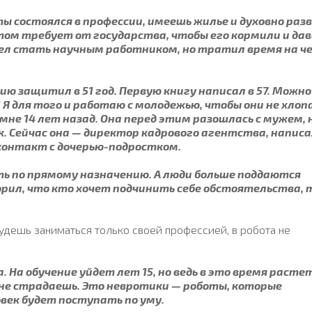
ы состоялся в профессии, имеешь жилье и духовно раз
том требует от государства, чтобы его кормили и дав
тел стать научным работником, но тратил время на ч
ю защитил в 51 год. Первую книгу написал в 57. Можно
 Я для того и работаю с молодежью, чтобы они не хлоп
мне 14 лет назад. Она перед этим разошлась с мужем, 
к. Сейчас она — директор кадрового агентства, напис
 контакт с дочерью-подростком.
ть по прямому назначению. А люди больше поддаются
орил, что кто хочет подчинить себе обстоятельства,
удешь заниматься только своей профессией, в робота не
. На обучение уйдет лет 15, но ведь в это время расте
не страдаешь. Это невротики — роботы, которые
век будет поступать по уму.