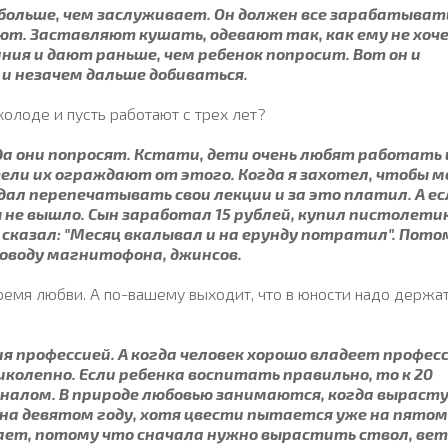
 больше, чем заслуживает. Он должен все зарабатывать
ают. Заставляют кушать, одевают так, как ему не хоч
я и дают раньше, чем ребенок попросит. Вот он и
 и незачем дальше добиваться.
холоде и пусть работают с трех лет?
гда они попросят. Кстати, дети очень любят работать 
ели их ограждают от этого. Когда я захотел, чтобы м
дал перепечатывать свои лекции и за это платил. А ес
ы не вышло. Сын заработал 15 рублей, купил пистолетик
 сказал: "Месяц вкалывал и на ерунду потратил". Пото
 поводу магнитофона, джинсов.
ремя любви. А по-вашему выходит, что в юности надо держа
я профессией. А когда человек хорошо владеет професс
иколепно. Если ребенка воспитать правильно, то к 20
налом. В природе любовью занимаются, когда выраст
на девятом году, хотя цвести пытается уже на пятом
ает, потому что сначала нужно вырастить ствол, вет