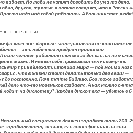
 падает. Но люди не хотят доводить до ума то дело,
дно, другое, третье, а потом говорят, что в России 
 Просто надо над собой работать. А большинство люде
ного несчастных...
ия: физическое здоровье, материальная независимость
работок — это побочный продукт правильно
А если человек работает только за деньги, он не може
ель в жизни. И нельзя себя привязывать к какому-то
весь мир принадлежит. Столица мира — под моими нога
говорил, что в жизни стоит делать только две вещи —
надо постоянно. Почитайте Библию. Бог тоже работал
ый день что-то новенькое создавал. А как можно счит
 ходит на дискотеку? Каждая дискотека — убыток в 6
ет. Нормальный специалист должен зарабатывать 200-2
о не зарабатывает, значит, его квалификация низкая.
а. Значит, следующий день тоже будет потерян, и высо