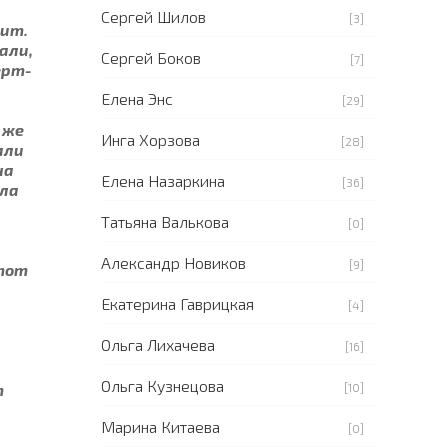
Сергей Шилов
[3]
вит.
али,
Сергей Боков
[7]
ерт-
Елена Энс
[29]
 же
Инга Хорзова
[28]
али
на
Елена Назаркина
[36]
ала
Татьяна Валькова
[0]
Александр Новиков
[9]
 тот
Екатерина Гаврицкая
[4]
Ольга Лихачева
[16]
Ольга Кузнецова
т
[10]
Марина Китаева
[0]