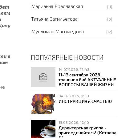
Марианна Браславская
удет
[11]
елям
Татьяна Сагильетова
н
[0]
Дону
Муслимат Магомедова
[12]
ли в
ПОПУЛЯРНЫЕ НОВОСТИ
этом
14.07.2026, 12:48
11-13 сентября 2026
тренинг в Екб АКТУАЛЬНЫЕ
ВОПРОСЫ ВАШЕЙ ЖИЗНИ
 не
04.07.2026, 16:31
ИНСТРУКЦИЯ к СЧАСТЬЮ
13.05.2026, 12:10
Директорская группа -
присоединяйтесь! (Китаева
Г.)