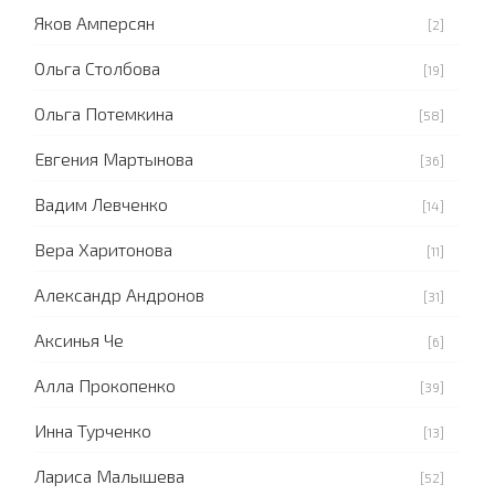
Яков Амперсян
[2]
Ольга Столбова
[19]
Ольга Потемкина
[58]
Евгения Мартынова
[36]
Вадим Левченко
[14]
Вера Харитонова
[11]
Александр Андронов
[31]
Аксинья Че
[6]
Алла Прокопенко
[39]
Инна Турченко
[13]
Лариса Малышева
[52]