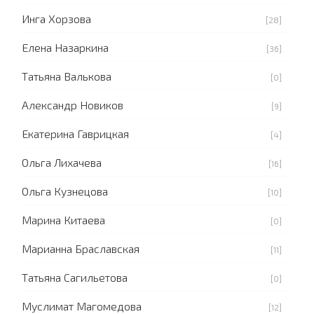
Инга Хорзова
[28]
Елена Назаркина
[36]
Татьяна Валькова
[0]
Александр Новиков
[9]
Екатерина Гаврицкая
[4]
Ольга Лихачева
[16]
Ольга Кузнецова
[10]
Марина Китаева
[0]
Марианна Браславская
[11]
Татьяна Сагильетова
[0]
Муслимат Магомедова
[12]