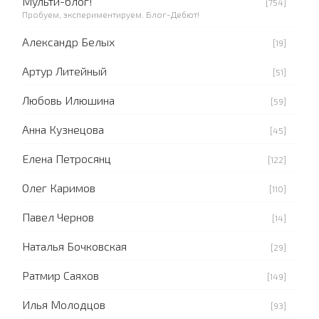
Мульти-блог!
[754]
Пробуем, экспериментируем. Блог-Дебют!
Александр Белых
[19]
Артур Литейный
[51]
Любовь Илюшина
[59]
Анна Кузнецова
[45]
Елена Петросянц
[122]
Олег Каримов
[110]
Павел Чернов
[14]
Наталья Бочковская
[29]
Ратмир Саяхов
[149]
Илья Молодцов
[93]