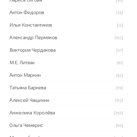
[30]
Антон Федоров
[25]
Илья Константинов
[12]
Александр Пермяков
[102]
Виктория Чердакова
[47]
М.Е. Литвак
[81]
Антон Маркин
[62]
Татьяна Барнева
[119]
Алексей Чащихин
[152]
Анжелика Королёва
[250]
Ольга Чемерис
[60]