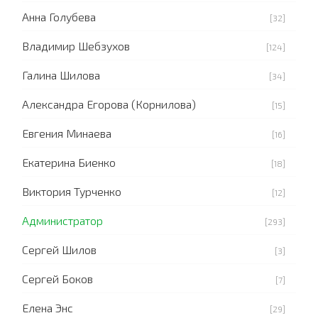
Анна Голубева
[32]
Владимир Шебзухов
[124]
Галина Шилова
[34]
Александра Егорова (Корнилова)
[15]
Евгения Минаева
[16]
Екатерина Биенко
[18]
Виктория Турченко
[12]
Администратор
[293]
Сергей Шилов
[3]
Сергей Боков
[7]
Елена Энс
[29]