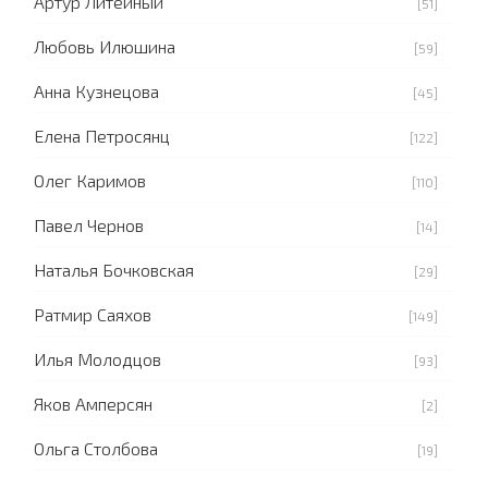
Артур Литейный
[51]
Любовь Илюшина
[59]
Анна Кузнецова
[45]
Елена Петросянц
[122]
Олег Каримов
[110]
Павел Чернов
[14]
Наталья Бочковская
[29]
Ратмир Саяхов
[149]
Илья Молодцов
[93]
Яков Амперсян
[2]
Ольга Столбова
[19]