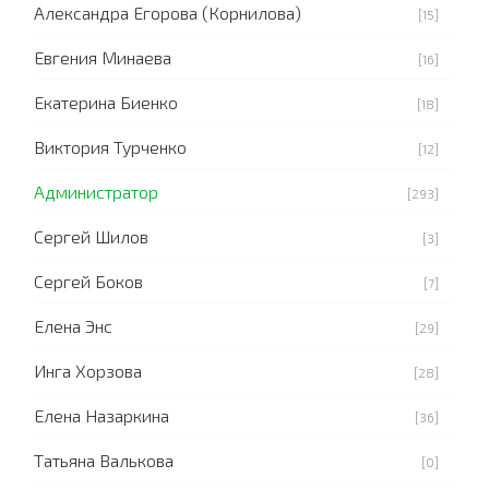
Александра Егорова (Корнилова)
[15]
Евгения Минаева
[16]
Екатерина Биенко
[18]
Виктория Турченко
[12]
Администратор
[293]
Сергей Шилов
[3]
Сергей Боков
[7]
Елена Энс
[29]
Инга Хорзова
[28]
Елена Назаркина
[36]
Татьяна Валькова
[0]