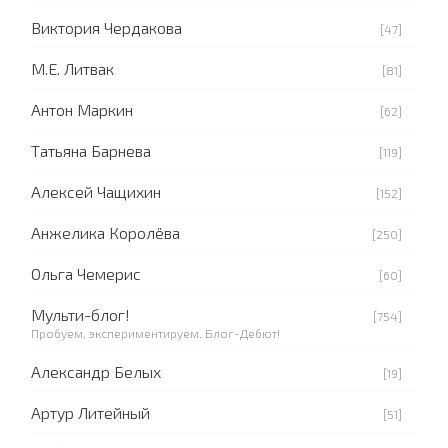
Виктория Чердакова
[47]
М.Е. Литвак
[81]
Антон Маркин
[62]
Татьяна Барнева
[119]
Алексей Чащихин
[152]
Анжелика Королёва
[250]
Ольга Чемерис
[60]
Мульти-блог!
[754]
Пробуем, экспериментируем. Блог-Дебют!
Александр Белых
[19]
Артур Литейный
[51]