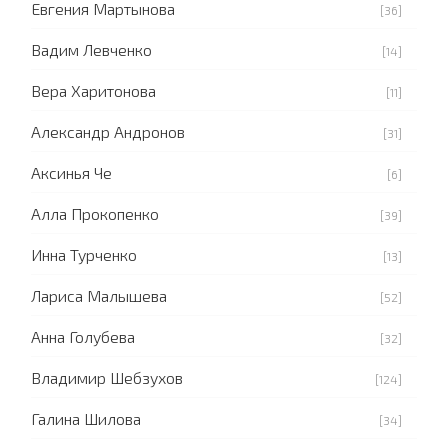
Евгения Мартынова
[36]
Вадим Левченко
[14]
Вера Харитонова
[11]
Александр Андронов
[31]
Аксинья Че
[6]
Алла Прокопенко
[39]
Инна Турченко
[13]
Лариса Малышева
[52]
Анна Голубева
[32]
Владимир Шебзухов
[124]
Галина Шилова
[34]