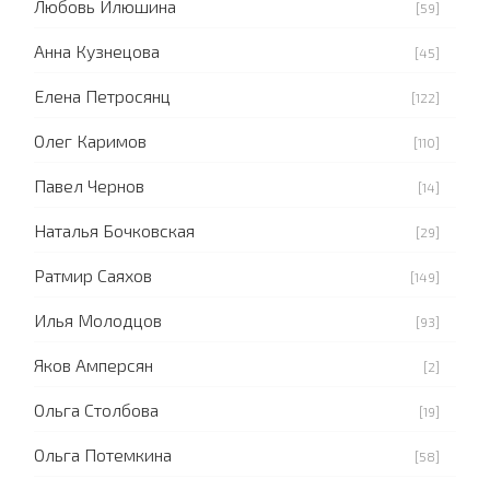
Любовь Илюшина
[59]
Анна Кузнецова
[45]
Елена Петросянц
[122]
Олег Каримов
[110]
Павел Чернов
[14]
Наталья Бочковская
[29]
Ратмир Саяхов
[149]
Илья Молодцов
[93]
Яков Амперсян
[2]
Ольга Столбова
[19]
Ольга Потемкина
[58]