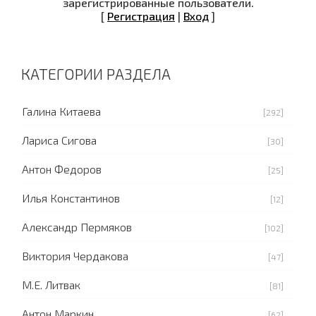
зарегистрированные пользователи.
[
Регистрация
|
Вход
]
КАТЕГОРИИ РАЗДЕЛА
Галина Китаева
[292]
Лариса Сигова
[30]
Антон Федоров
[25]
Илья Константинов
[12]
Александр Пермяков
[102]
Виктория Чердакова
[47]
М.Е. Литвак
[81]
Антон Маркин
[62]