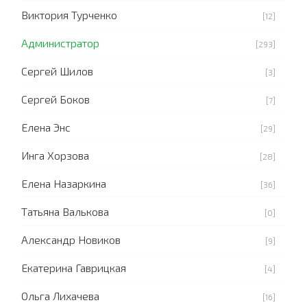
Виктория Турченко
[12]
Администратор
[293]
Сергей Шилов
[3]
Сергей Боков
[7]
Елена Энс
[29]
Инга Хорзова
[28]
Елена Назаркина
[36]
Татьяна Валькова
[0]
Александр Новиков
[9]
Екатерина Гаврицкая
[4]
Ольга Лихачева
[16]