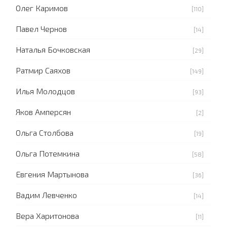
Олег Каримов
[110]
Павел Чернов
[14]
Наталья Бочковская
[29]
Ратмир Саяхов
[149]
Илья Молодцов
[93]
Яков Амперсян
[2]
Ольга Столбова
[19]
Ольга Потемкина
[58]
Евгения Мартынова
[36]
Вадим Левченко
[14]
Вера Харитонова
[11]