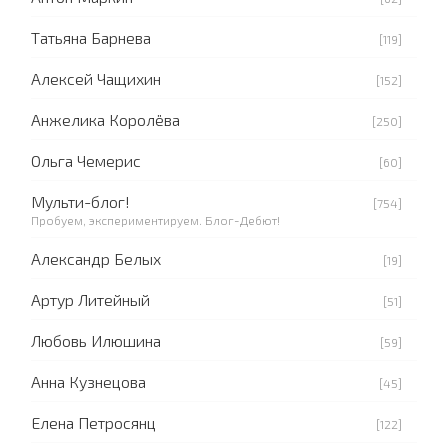
Татьяна Барнева
[119]
Алексей Чащихин
[152]
Анжелика Королёва
[250]
Ольга Чемерис
[60]
Мульти-блог!
[754]
Пробуем, экспериментируем. Блог-Дебют!
Александр Белых
[19]
Артур Литейный
[51]
Любовь Илюшина
[59]
Анна Кузнецова
[45]
Елена Петросянц
[122]