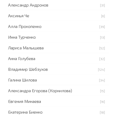
Александр Андронов
[31]
Аксинья Че
[6]
Алла Прокопенко
[39]
Инна Турченко
[13]
Лариса Малышева
[52]
Анна Голубева
[32]
Владимир Шебзухов
[124]
Галина Шилова
[34]
Александра Егорова (Корнилова)
[15]
Евгения Минаева
[16]
Екатерина Биенко
[18]