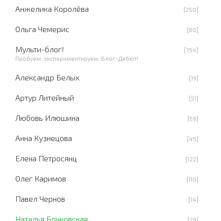
Анжелика Королёва
[250]
Ольга Чемерис
[60]
Мульти-блог!
[754]
Пробуем, экспериментируем. Блог-Дебют!
Александр Белых
[19]
Артур Литейный
[51]
Любовь Илюшина
[59]
Анна Кузнецова
[45]
Елена Петросянц
[122]
Олег Каримов
[110]
Павел Чернов
[14]
Наталья Бочковская
[29]