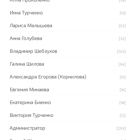
Инна Турченко
[13]
Лариса Малышева
[52]
Анна Голубева
[32]
Владимир Шебзухов
[124]
Галина Шилова
[34]
Александра Егорова (Корнилова)
[15]
Евгения Минаева
[16]
Екатерина Биенко
[18]
Виктория Турченко
[12]
Администратор
[293]