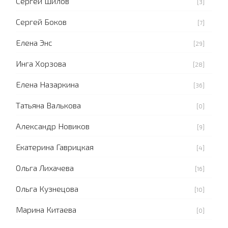
Сергей Шилов
[3]
Сергей Боков
[7]
Елена Энс
[29]
Инга Хорзова
[28]
Елена Назаркина
[36]
Татьяна Валькова
[0]
Александр Новиков
[9]
Екатерина Гаврицкая
[4]
Ольга Лихачева
[16]
Ольга Кузнецова
[10]
Марина Китаева
[0]