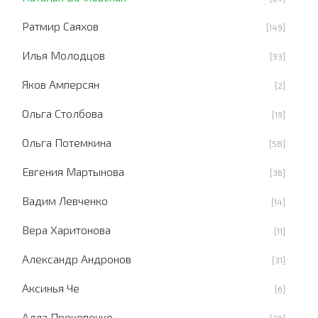
Ратмир Саяхов
[149]
Илья Молодцов
[93]
Яков Амперсян
[2]
Ольга Столбова
[19]
Ольга Потемкина
[58]
Евгения Мартынова
[36]
Вадим Левченко
[14]
Вера Харитонова
[11]
Александр Андронов
[31]
Аксинья Че
[6]
Алла Прокопенко
[39]