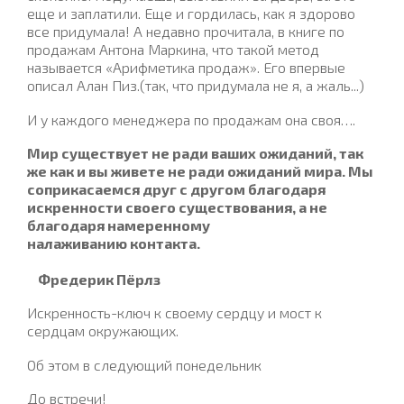
еще и заплатили. Еще и гордилась, как я здорово
все придумала! А недавно прочитала, в книге по
продажам Антона Маркина, что такой метод
называется «Арифметика продаж». Его впервые
описал Алан Пиз.(так, что придумала не я, а жаль...)
И у каждого менеджера по продажам она своя….
Мир существует не ради ваших ожиданий, так
же как и вы живете не ради ожиданий мира. Мы
соприкасаемся друг с другом благодаря
искренности своего существования, а не
благодаря намеренному
налаживанию контакта.
Фредерик Пёрлз
Искренность-ключ к своему сердцу и мост к
сердцам окружающих.
Об этом в следующий понедельник
До встречи!