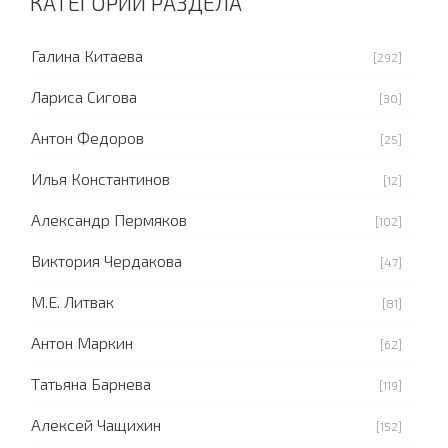
КАТЕГОРИИ РАЗДЕЛА
Галина Китаева
[292]
Лариса Сигова
[30]
Антон Федоров
[25]
Илья Константинов
[12]
Александр Пермяков
[102]
Виктория Чердакова
[47]
М.Е. Литвак
[81]
Антон Маркин
[62]
Татьяна Барнева
[119]
Алексей Чащихин
[152]