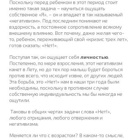
П
ос
кольку перед ребе
нком в этот период стоит
именно такая задача – научиться ощущать
собственное «Я», – он и впадает в так называемый
«негативизм». Под последним понимают не
вздорность, а постоянное сопротивление всякому
внешнему влиянию. Вот почему, даже желая чего-
то, ребенок, переживающий свой «кризис трех лет»,
готов сказать: «Нет!».
Поступая так, он ощущает себя
личностью
.
Постепенно, по мере взросления, этот негативизм
канет в Лету, но до тех пор малыш будет бороться
против всего, что исходит извне, от других людей.
Эта борьба, это «Нет!» нам в наши три года были
необходимы, поскольку в противном случае
собственную индивидуальность мы бы никогда не
ощутили.
Таковы в общих чертах задачи слова «Нет!»,
любого отрицания, любого отвержения и
негативизма.
Меняется ли что с возрастом? В каком-то смысле,