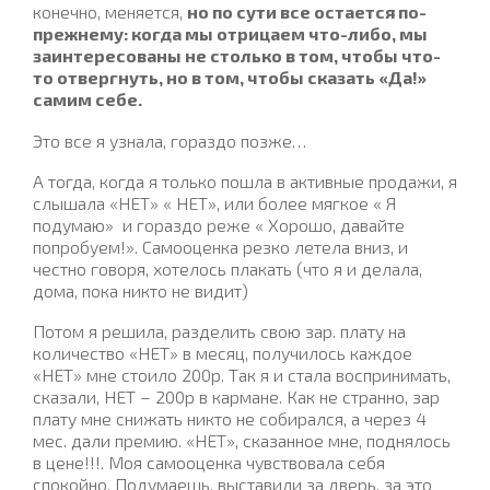
конечно, меняется,
но по сути все остается по-
прежнему: когда мы отрицаем что-либо, мы
заинтересованы не столько в том, чтобы что-
то отвергнуть, но в том, чтобы сказать «Да!»
самим себе.
Это все я узнала, гораздо позже…
А тогда, когда я только пошла в активные продажи, я
слышала «НЕТ» « НЕТ», или более мягкое « Я
подумаю»
и гораздо реже « Хорошо, давайте
попробуем!». Самооценка резко летела вниз, и
честно говоря, хотелось плакать (что я и делала,
дома, пока никто не видит)
Потом я решила, разделить свою зар. плату на
количество «НЕТ» в месяц, получилось каждое
«НЕТ» мне стоило 200р. Так я и стала воспринимать,
сказали, НЕТ – 200р в кармане. Как не странно, зар
плату мне снижать никто не собирался, а через 4
мес. дали премию. «НЕТ», сказанное мне, поднялось
в цене!!!. Моя самооценка чувствовала себя
спокойно. Подумаешь, выставили за дверь, за это