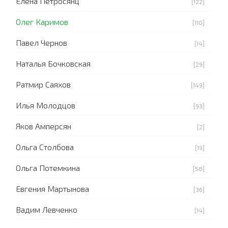
Елена Петросянц
[122]
Олег Каримов
[110]
Павел Чернов
[14]
Наталья Бочковская
[29]
Ратмир Саяхов
[149]
Илья Молодцов
[93]
Яков Амперсян
[2]
Ольга Столбова
[19]
Ольга Потемкина
[58]
Евгения Мартынова
[36]
Вадим Левченко
[14]