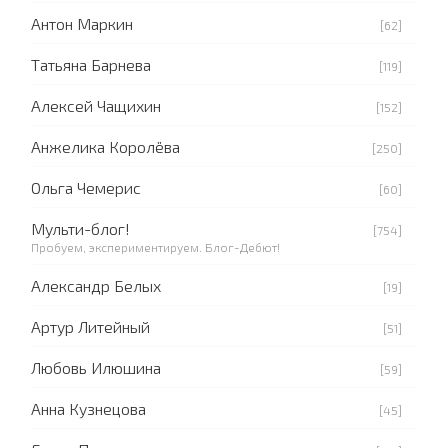
Антон Маркин
[62]
Татьяна Барнева
[119]
Алексей Чащихин
[152]
Анжелика Королёва
[250]
Ольга Чемерис
[60]
Мульти-блог!
[754]
Пробуем, экспериментируем. Блог-Дебют!
Александр Белых
[19]
Артур Литейный
[51]
Любовь Илюшина
[59]
Анна Кузнецова
[45]