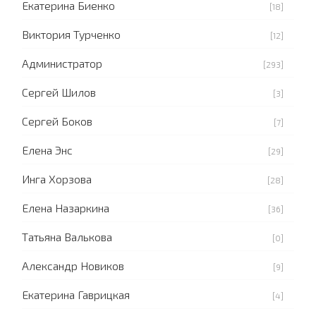
Екатерина Биенко
[18]
Виктория Турченко
[12]
Администратор
[293]
Сергей Шилов
[3]
Сергей Боков
[7]
Елена Энс
[29]
Инга Хорзова
[28]
Елена Назаркина
[36]
Татьяна Валькова
[0]
Александр Новиков
[9]
Екатерина Гаврицкая
[4]