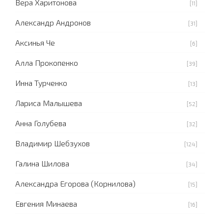
Вера Харитонова
[11]
Александр Андронов
[31]
Аксинья Че
[6]
Алла Прокопенко
[39]
Инна Турченко
[13]
Лариса Малышева
[52]
Анна Голубева
[32]
Владимир Шебзухов
[124]
Галина Шилова
[34]
Александра Егорова (Корнилова)
[15]
Евгения Минаева
[16]