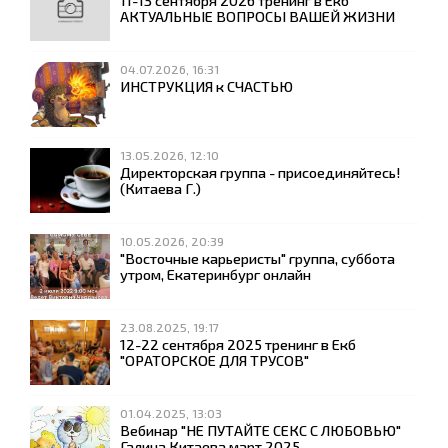
11-13 сентября 2026 тренинг в Екб
АКТУАЛЬНЫЕ ВОПРОСЫ ВАШЕЙ ЖИЗНИ
04.07.2026, 16:31
ИНСТРУКЦИЯ к СЧАСТЬЮ
13.05.2026, 12:10
Директорская группа - присоединяйтесь!
(Китаева Г.)
10.05.2026, 20:39
"Восточные карьеристы" группа, суббота
утром, Екатеринбург онлайн
23.08.2025, 19:17
12-22 сентября 2025 тренинг в Екб
"ОРАТОРСКОЕ ДЛЯ ТРУСОВ"
01.04.2025, 13:03
Вебинар "НЕ ПУТАЙТЕ СЕКС С ЛЮБОВЬЮ"
Галина Китаева март 2025