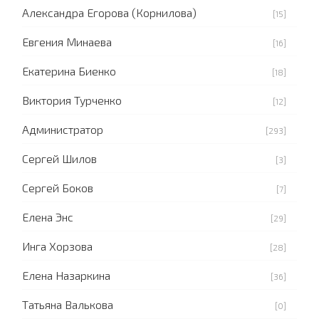
Александра Егорова (Корнилова)
[15]
Евгения Минаева
[16]
Екатерина Биенко
[18]
Виктория Турченко
[12]
Администратор
[293]
Сергей Шилов
[3]
Сергей Боков
[7]
Елена Энс
[29]
Инга Хорзова
[28]
Елена Назаркина
[36]
Татьяна Валькова
[0]