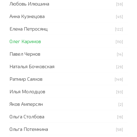
Любовь Илюшина
[59]
Анна Кузнецова
[45]
Елена Петросянц
[122]
Олег Каримов
[110]
Павел Чернов
[14]
Наталья Бочковская
[29]
Ратмир Саяхов
[149]
Илья Молодцов
[93]
Яков Амперсян
[2]
Ольга Столбова
[19]
Ольга Потемкина
[58]