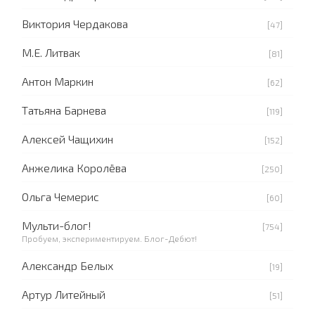
Виктория Чердакова
[47]
М.Е. Литвак
[81]
Антон Маркин
[62]
Татьяна Барнева
[119]
Алексей Чащихин
[152]
Анжелика Королёва
[250]
Ольга Чемерис
[60]
Мульти-блог!
[754]
Пробуем, экспериментируем. Блог-Дебют!
Александр Белых
[19]
Артур Литейный
[51]