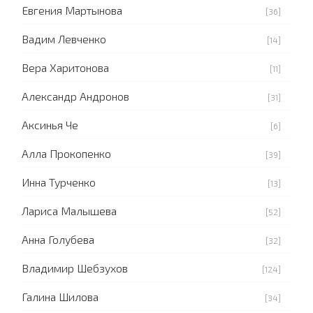
Евгения Мартынова
[36]
Вадим Левченко
[14]
Вера Харитонова
[11]
Александр Андронов
[31]
Аксинья Че
[6]
Алла Прокопенко
[39]
Инна Турченко
[13]
Лариса Малышева
[52]
Анна Голубева
[32]
Владимир Шебзухов
[124]
Галина Шилова
[34]