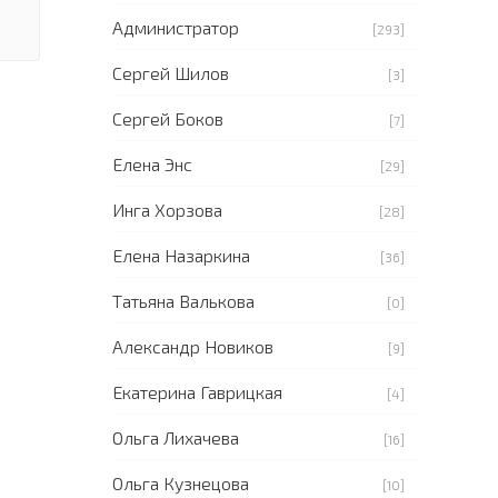
Администратор
[293]
Сергей Шилов
[3]
Сергей Боков
[7]
Елена Энс
[29]
Инга Хорзова
[28]
Елена Назаркина
[36]
Татьяна Валькова
[0]
Александр Новиков
[9]
Екатерина Гаврицкая
[4]
Ольга Лихачева
[16]
Ольга Кузнецова
[10]