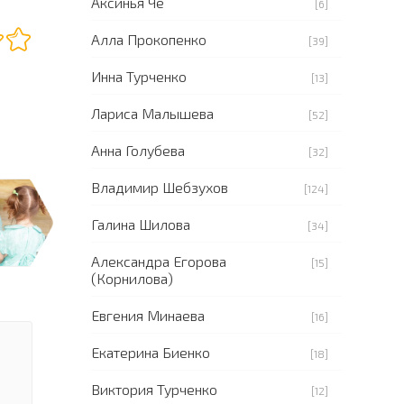
Аксинья Че
[6]
Алла Прокопенко
[39]
Инна Турченко
[13]
Лариса Малышева
[52]
Анна Голубева
[32]
Владимир Шебзухов
[124]
Галина Шилова
[34]
Александра Егорова
[15]
(Корнилова)
Евгения Минаева
[16]
Екатерина Биенко
[18]
Виктория Турченко
[12]