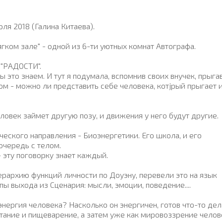
ля 2018 (Галина Китаева).
ягком зале" - одной из 6-ти уютных комнат Автографа.
 "РАДОСТИ".
мы это знаем. И тут я подумала, вспомнив своих внучек, прыг
гом - можно ли представить себе человека, котjрый прыгает 
еловек займет другую позу, и движения у него будут другие.
ческого направления - Биоэнергетики. Его школа, и его
очередь с телом.
- эту поговорку знает каждый.
ерархию функций личности по Доуэну, перевели это на язык
пы выхода из Сценария: мысли, эмоции, поведение....
 энергия человека? Насколько он энергичен, готов что-то де
тание и пищеварение, а затем уже как мировоззрение челов