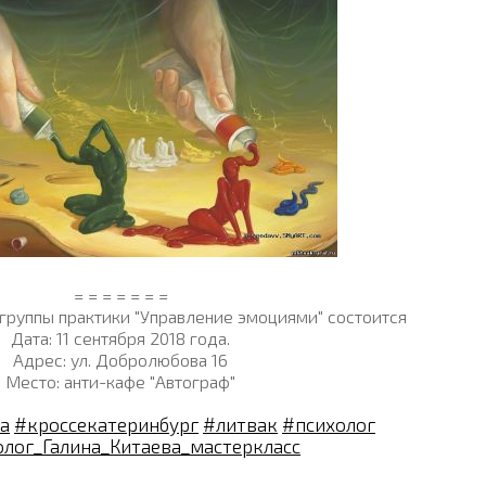
= = = = = = =
группы практики "Управление эмоциями" состоится
Дата: 11 сентября 2018 года.
Адрес: ул. Добролюбова 16
Место: анти-кафе "Автограф"
а
#кроссекатеринбург
#литвак
#психолог
олог_Галина_Китаева_мастеркласс