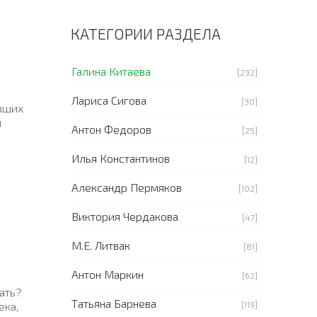
КАТЕГОРИИ РАЗДЕЛА
Галина Китаева
[292]
Лариса Сигова
[30]
авших
и
Антон Федоров
[25]
Илья Константинов
[12]
Александр Пермяков
[102]
Виктория Чердакова
[47]
М.Е. Литвак
[81]
Антон Маркин
[62]
лать?
Татьяна Барнева
[119]
ека,