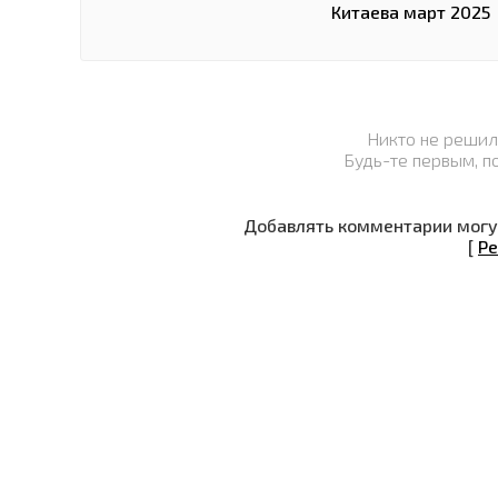
Китаева март 2025
Никто не решил
Будь-те первым, п
Добавлять комментарии могут
[
Ре