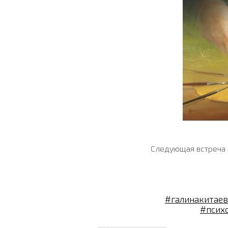
Следующая встреча 
#галинакитаев
#псих