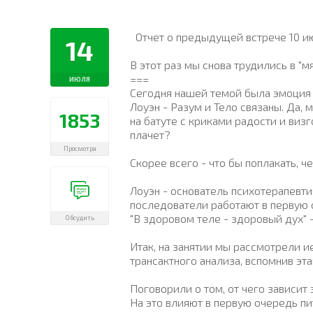
Отчет о предыдущей встрече 10 ию
14
В этот раз мы снова трудились в "м
===
ИЮЛЯ
Сегодня нашей темой была эмоция
Лоуэн - Разум и Тело связаны. Да, 
1853
на батуте с криками радости и виз
плачет?
Просмотра
Скорее всего - что бы поплакать, ч
Лоуэн - основатель психотерапевти
последователи работают в первую 
"В здоровом теле - здоровый дух" 
Обсудить
Итак, на занятии мы рассмотрели и
трансактного анализа, вспомнив эта
Поговорили о том, от чего зависит
На это влияют в первую очередь пи