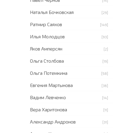
[14]
Наталья Бочковская
[29]
Ратмир Саяхов
[149]
Илья Молодцов
[93]
Яков Амперсян
[2]
Ольга Столбова
[19]
Ольга Потемкина
[58]
Евгения Мартынова
[36]
Вадим Левченко
[14]
Вера Харитонова
[11]
Александр Андронов
[31]