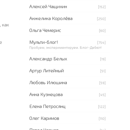
Алексей Чащихин
[152]
Анжелика Королёва
[250]
 как
Ольга Чемерис
[60]
Мульти-блог!
е
[754]
Пробуем, экспериментируем. Блог-Дебют!
Александр Белых
[19]
Артур Литейный
[51]
Любовь Илюшина
[59]
Анна Кузнецова
[45]
Елена Петросянц
[122]
Олег Каримов
[110]
Павел Чернов