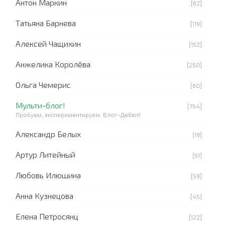
Антон Маркин
[62]
Татьяна Барнева
[119]
Алексей Чащихин
[152]
Анжелика Королёва
[250]
Ольга Чемерис
[60]
Мульти-блог!
[754]
Пробуем, экспериментируем. Блог-Дебют!
Александр Белых
[19]
Артур Литейный
[51]
Любовь Илюшина
[59]
Анна Кузнецова
[45]
Елена Петросянц
[122]