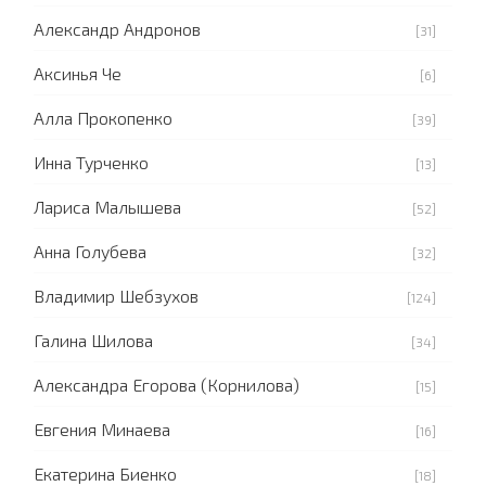
Александр Андронов
[31]
Аксинья Че
[6]
Алла Прокопенко
[39]
Инна Турченко
[13]
Лариса Малышева
[52]
Анна Голубева
[32]
Владимир Шебзухов
[124]
Галина Шилова
[34]
Александра Егорова (Корнилова)
[15]
Евгения Минаева
[16]
Екатерина Биенко
[18]