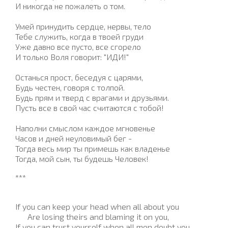
И никогда не пожалеть o том.
Умей принудить сердце, нервы, тело
Тебе служить, когда в твоей груди
Уже давно все пусто, все сгорело
И только Воля говорит: "ИДИ!"
Останься прост, беседуя c царями,
Будь честен, говоря c толпой.
Будь прям и тверд c врагами и друзьями.
Пусть все в свой час считаются c тобой!
Наполни смыслом каждое мгновенье
Часов и дней неуловимый бег -
Тогда весь мир ты примешь как владенье
Тогда, мой сын, ты будешь Человек!
***
If you can keep your head when all about you
Are losing theirs and blaming it on you,
If you can trust yourself when all men doubt you,