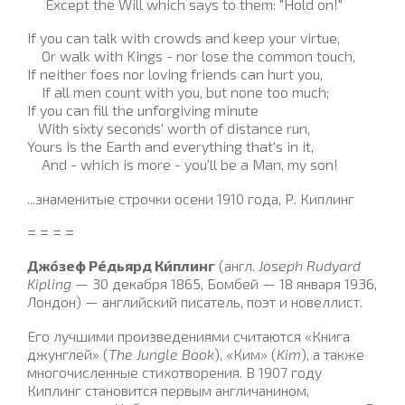
Except the Will which says to them: "Hold on!"
If you can talk with crowds and keep your virtue,
Or walk with Kings - nor lose the common touch,
If neither foes nor loving friends can hurt you,
If all men count with you, but none too much;
If you can fill the unforgiving minute
With sixty seconds' worth of distance run,
Yours is the Earth and everything that's in it,
And - which is more - you'll be a Man, my son!
...знаменитые строчки осени 1910 года, Р. Киплинг
= = = =
Джо́зеф Ре́дьярд Ки́плинг
(англ.
Joseph Rudyard
Kipling
— 30 декабря 1865, Бомбей — 18 января 1936,
Лондон) — английский писатель, поэт и новеллист.
Его лучшими произведениями считаются «Книга
джунглей» (
The Jungle Book
), «Ким» (
Kim
), а также
многочисленные стихотворения. В 1907 году
Киплинг становится первым англичанином,