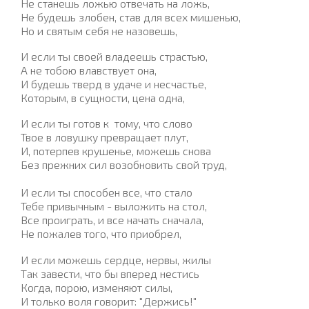
Не станешь ложью отвечать на ложь,
Не будешь злобен, став для всех мишенью,
Но и святым себя не назовешь,
И если ты своей владеешь страстью,
А не тобою влавствует она,
И будешь тверд в удаче и несчастье,
Которым, в сущности, цена одна,
И если ты готов к тому, что слово
Твое в ловушку превращает плут,
И, потерпев крушенье, можешь снова
Без прежних сил возобновить свой труд,
И если ты способен все, что стало
Тебе привычным - выложить на стол,
Все проиграть, и все начать сначала,
Не пожалев того, что приобрел,
И если можешь сердце, нервы, жилы
Так завести, что бы вперед нестись
Когда, порою, изменяют силы,
И только воля говорит: "Держись!"