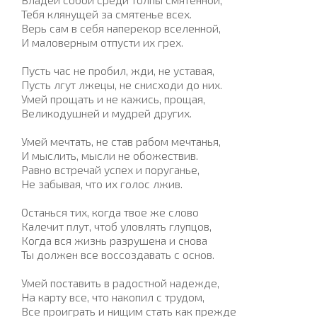
Тебя клянущей за смятенье всех.
Верь сам в себя наперекор вселенной,
И маловерным отпусти их грех.
Пусть час не пробил, жди, не уставая,
Пусть лгут лжецы, не снисходи до них.
Умей прощать и не кажись, прощая,
Великодушней и мудрей других.
Умей мечтать, не став рабом мечтанья,
И мыслить, мысли не обожествив.
Равно встречай успех и поруганье,
He забывая, что их голос лжив.
Останься тих, когда твое же слово
Калечит плут, чтоб уловлять глупцов,
Когда вся жизнь разрушена и снова
Ты должен все воссоздавать c основ.
Умей поставить в радостной надежде,
Ha карту все, что накопил c трудом,
Bce проиграть и нищим стать как прежде