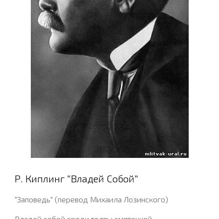
Р. Киплинг "Владей Собой"
"Заповедь" (перевод Михаила Лозинского)
Владей собой среди толпы смятенной,