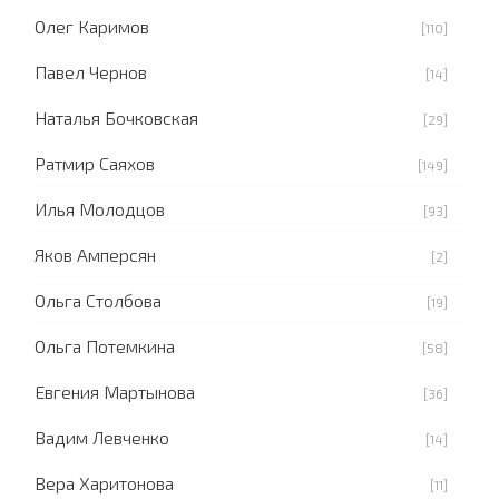
Олег Каримов
[110]
Павел Чернов
[14]
Наталья Бочковская
[29]
Ратмир Саяхов
[149]
Илья Молодцов
[93]
Яков Амперсян
[2]
Ольга Столбова
[19]
Ольга Потемкина
[58]
Евгения Мартынова
[36]
Вадим Левченко
[14]
Вера Харитонова
[11]