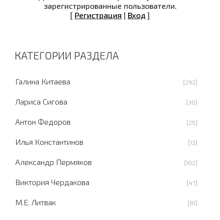
зарегистрированные пользователи.
[
Регистрация
|
Вход
]
КАТЕГОРИИ РАЗДЕЛА
Галина Китаева
[292]
Лариса Сигова
[30]
Антон Федоров
[25]
Илья Константинов
[12]
Александр Пермяков
[102]
Виктория Чердакова
[47]
М.Е. Литвак
[81]