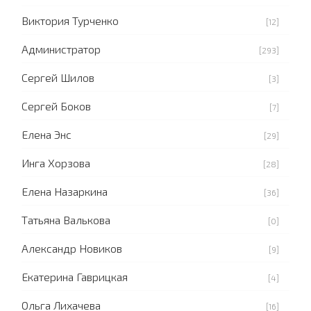
Виктория Турченко
[12]
Администратор
[293]
Сергей Шилов
[3]
Сергей Боков
[7]
Елена Энс
[29]
Инга Хорзова
[28]
Елена Назаркина
[36]
Татьяна Валькова
[0]
Александр Новиков
[9]
Екатерина Гаврицкая
[4]
Ольга Лихачева
[16]