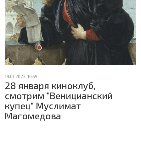
19.01.2023, 10:59
28 января киноклуб,
смотрим "Веницианский
купец" Муслимат
Магомедова