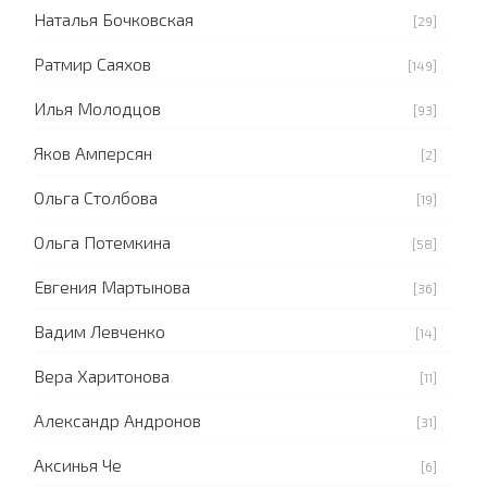
Наталья Бочковская
[29]
Ратмир Саяхов
[149]
Илья Молодцов
[93]
Яков Амперсян
[2]
Ольга Столбова
[19]
Ольга Потемкина
[58]
Евгения Мартынова
[36]
Вадим Левченко
[14]
Вера Харитонова
[11]
Александр Андронов
[31]
Аксинья Че
[6]