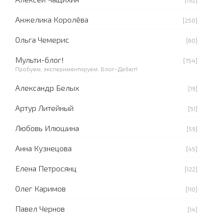
[152]
Анжелика Королёва
[250]
Ольга Чемерис
[60]
Мульти-блог!
[754]
Пробуем, экспериментируем. Блог-Дебют!
Александр Белых
[19]
Артур Литейный
[51]
Любовь Илюшина
[59]
Анна Кузнецова
[45]
Елена Петросянц
[122]
Олег Каримов
[110]
Павел Чернов
[14]