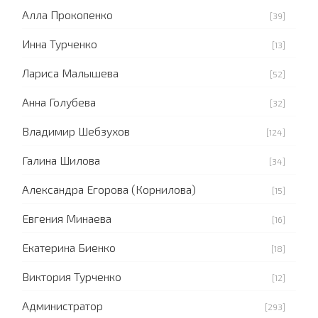
Алла Прокопенко
[39]
Инна Турченко
[13]
Лариса Малышева
[52]
Анна Голубева
[32]
Владимир Шебзухов
[124]
Галина Шилова
[34]
Александра Егорова (Корнилова)
[15]
Евгения Минаева
[16]
Екатерина Биенко
[18]
Виктория Турченко
[12]
Администратор
[293]