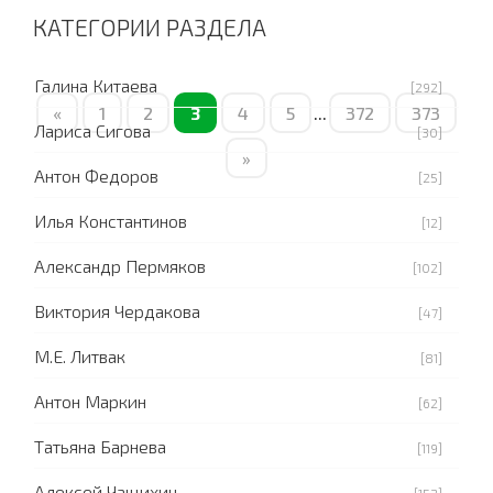
КАТЕГОРИИ РАЗДЕЛА
Галина Китаева
[292]
«
1
2
3
4
5
...
372
373
Лариса Сигова
[30]
»
Антон Федоров
[25]
Илья Константинов
[12]
Александр Пермяков
[102]
Виктория Чердакова
[47]
М.Е. Литвак
[81]
Антон Маркин
[62]
Татьяна Барнева
[119]
Алексей Чащихин