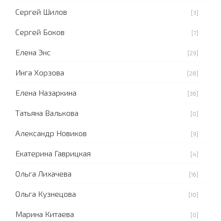
Сергей Шилов
[3]
Сергей Боков
[7]
Елена Энс
[29]
Инга Хорзова
[28]
Елена Назаркина
[36]
Татьяна Валькова
[0]
Александр Новиков
[9]
Екатерина Гаврицкая
[4]
Ольга Лихачева
[16]
Ольга Кузнецова
[10]
Марина Китаева
[0]