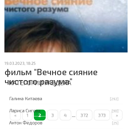
19.03.2023, 18:25
фильм "Вечное сияние
чистого разума"
КАТЕГОРИИ РАЗДЕЛА
Галина Китаева
[292]
Лариса Сигова
[30]
«
1
2
3
4
...
372
373
»
Антон Федоров
[25]