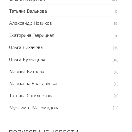
Татьяна Валькова
[0]
Александр Новиков
[9]
Екатерина Гаврицкая
[4]
Ольга Лихачева
[16]
Ольга Кузнецова
[10]
Марина Китаева
[0]
Марианна Браславская
[11]
Татьяна Сагильетова
[0]
Муслимат Магомедова
[12]