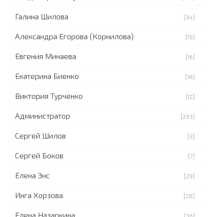
Галина Шилова
[34]
Александра Егорова (Корнилова)
[15]
Евгения Минаева
[16]
Екатерина Биенко
[18]
Виктория Турченко
[12]
Администратор
[293]
Сергей Шилов
[3]
Сергей Боков
[7]
Елена Энс
[29]
Инга Хорзова
[28]
Елена Назаркина
[36]