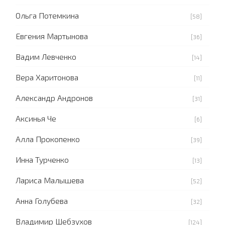
Ольга Потемкина
[58]
Евгения Мартынова
[36]
Вадим Левченко
[14]
Вера Харитонова
[11]
Александр Андронов
[31]
Аксинья Че
[6]
Алла Прокопенко
[39]
Инна Турченко
[13]
Лариса Малышева
[52]
Анна Голубева
[32]
Владимир Шебзухов
[124]