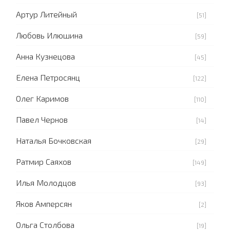
Артур Литейный
[51]
Любовь Илюшина
[59]
Анна Кузнецова
[45]
Елена Петросянц
[122]
Олег Каримов
[110]
Павел Чернов
[14]
Наталья Бочковская
[29]
Ратмир Саяхов
[149]
Илья Молодцов
[93]
Яков Амперсян
[2]
Ольга Столбова
[19]