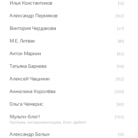
Илья Константинов
[12]
Александр Пермяков
[102]
Виктория Чердакова
[47]
М.Е. Литвак
[81]
Антон Маркин
[62]
Татьяна Барнева
[119]
Алексей Чащихин
[152]
Анжелика Королёва
[250]
Ольга Чемерис
[60]
Мульти-блог!
[754]
Пробуем, экспериментируем. Блог-Дебют!
Александр Белых
[19]